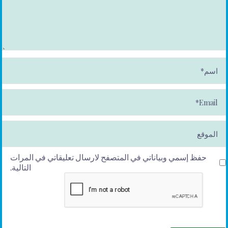
ا
س
م
*
E
m
ai
l*
الموقع
حفظ إسمي وبياناتي في المتصفح لارسال تعليقاتي في المرات
التالية.