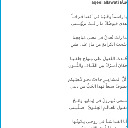
قناة aqeel allawati
يا راسماً وحْـيَـهُ في أفقنا فَـرَحَــاً
هذي فيوضُكَ ما زالَــتْ تروِّيـــني
ما زلتَ تُغدقُ في معنى مَباهِجِنا
سُحبَ الكرامةِ من ماءٍ على طينِ
قُــدتَ العُقولَ على مِنهاجِ خِلقَـتِنا
فكانَ أمــرُكَ بين الكَــاف والنُّـــونِ
كُلُّ المشاعِــرِ جاءتْ نحـو كَـعبَـتِكم
تطوفُ سبعاً فهذا الحُبُّ من ديني
تسعى تُـهـرولُ في إيمانِها وَهَــجٌ
تقـول للعـالَـمِ العِـلـويِّ : صَـلِّـيـني
أنا القَـداسَـةُ في روحـي تِـلاوتُـها