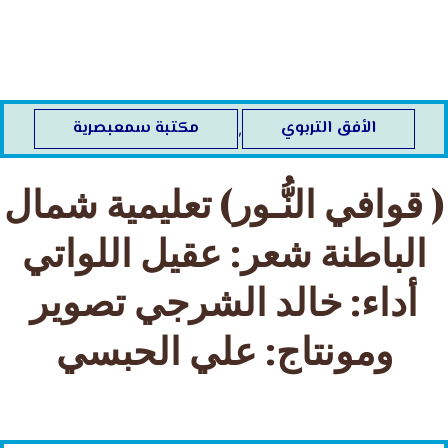
خطي
لى
لمحتوى
الأفق التربوي
مكتبة سمعبصرية
,
( قوافي النُّـور) تعليمية شمال
الباطنة شعر: عقيل اللواتي
أداء: خالد الشرجي تصوير
ومونتاج: علي الحبسي