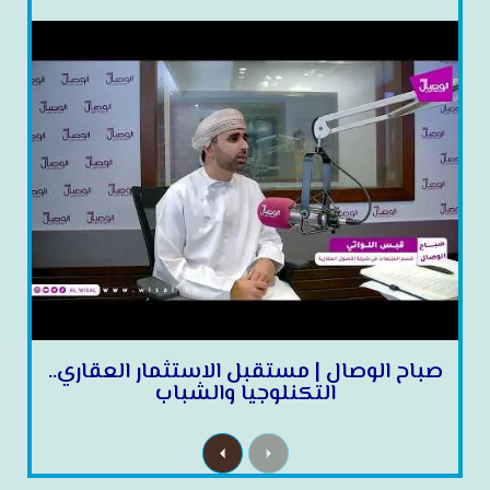
صباح الوصال | مستقبل الاستثمار العقاري..
التكنلوجيا والشباب
N
P
e
r
x
e