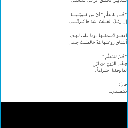
تُـسامِـرُ الخُـلُـقَ الرَّاقي لـتُنجيني
” قُــم للمعلِّمِ ” آيٌ من هُــويَــتِــنا
إن رتَّــلَ القَــلبُ أشذاها تُــربِّيــني
أهفــو لأسمعَــها دوماً على لَـهَـفٍ
أشتاقُ روعتَـها مُذْ خالَطَــتْ جِينـي
” قُـمْ للمُعلِّمِ “
فِـعْـلُ الرُّوحِ من أزَلٍ
لذا وقفنا احتـراماً .
قالَ:
تكـفيـنـي..