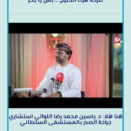
صرخة هزت الخليج … بس يا بحر
هنا هلا: د. ياسين محمد رضا اللواتي استشاري
جراحة الصدر بالمستشفى السلطاني