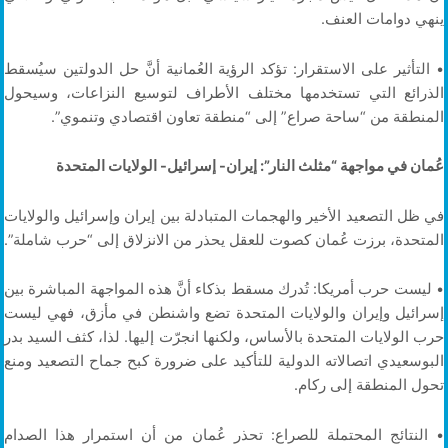
ينهي دوامات العنف.
• التأثير على الاستقرار: تؤكد الرؤية العُمانية أنَّ حل الدولتين سيُسقط
الذرائع التي تستخدمها مختلف الأطراف لتوسيع النزاعات، وسيحول
المنطقة من “ساحة صراع” إلى “منطقة تعاون اقتصادي وتنموي”.
عُمان في مواجهة “مثلث النار”: إيران- إسرائيل- الولايات المتحدة
في ظل التصعيد الأخير والهجمات المتبادلة بين إيران وإسرائيل والولايات
المتحدة، برزت عُمان كصوت للعقل يحذر من الانزلاق إلى “حرب شاملة”.
• ليست حرب أمريكا: تُدرك مسقط بذكاء أنَّ هذه المواجهة المباشرة بين
إسرائيل وإيران والولايات المتحدة تضع واشنطن في مأزق، فهي ليست
حرب الولايات المتحدة بالأساس، ولكنها انجرّت إليها. لذا، كثف السيد بدر
البوسعيدي اتصالاته الدولية للتأكيد على ضرورة كبح جماح التصعيد ومنع
تحول المنطقة إلى ركام.
• النتائج المحتملة للصراع: تحذر عُمان من أن استمرار هذا الصدام