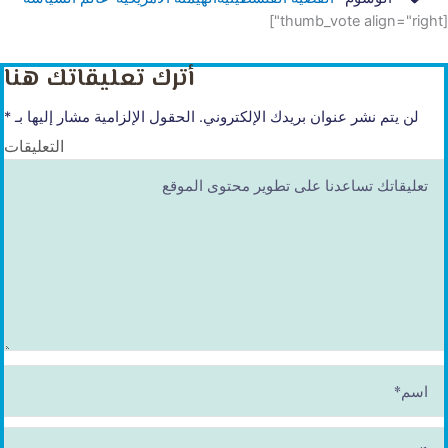
[thumb_vote align="right"]
أترك تعليقاتك هنا
لن يتم نشر عنوان بريدك الإلكتروني.
الحقول الإلزامية مشار إليها بـ
*
التعليقات
ا
س
م
*
E