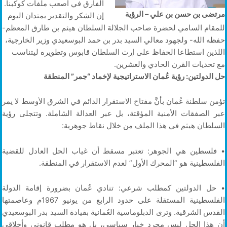
الفارق في أصعب ملفات كوكبنا.
مرتضى بن حسن بن علي – الرؤية
إن الشكر والتقدير يمتدان اليوم
للمقام السامي لحضرة صاحب الجلالة السلطان هيثم بن طارق المعظم-
حفظه الله- ولجهود معالي السيد بدر بن حمد البوسعيدي وزير الخارجية،
اللذين استطاعا الحفاظ على إرث السلطان قابوس وتطويره ليتناسب
مع تحديات القرن الحادي والعشرين.
حل الدولتين: رؤية عُمان الاستراتيجية لإخماد “جمر” المنطقة
تؤمن سلطنة عُمان بأنَّ مفتاح الاستقرار الدائم في الشرق الأوسط لا يمر
عبر الصفقات الأمنية المؤقتة، بل عبر العدالة الشاملة. وتتجلى رؤية
السلطان هيثم في هذا الملف من خلال نقاط جوهرية:
• فلسطين هي الجوهر: تعتبر مسقط أن غياب الحل العادل للقضية
الفلسطينية هو “المحرك الأول” لعدم الاستقرار في المنطقة.
• حل الدولتين كمطلب شرعي: تنادي عُمان بضرورة إقامة الدولة
الفلسطينية المستقلة على حدود الرابع من يونيو 1967م وعاصمتها
القدس الشرقية. وترى الدبلوماسية العُمانية بقيادة السيد بدر البوسعيدي
أن هذا الحل ليس مجرد خيار سياسي، بل هو مطلب قانوني وأخلاقي