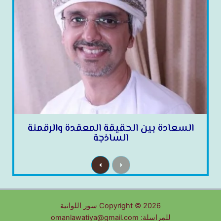
السعادة بين الحقيقة المعقدة والرقمنة
الساذجة
N
P
e
r
x
e
t
v
i
o
u
Copyright © 2026 سور اللواتية
s
للمراسلة: omanlawatiya@gmail.com