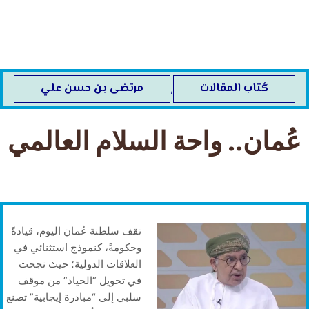
خطي
لى
لمحتوى
كُتاب المقالات
مرتضى بن حسن علي
,
عُمان.. واحة السلام العالمي
تقف سلطنة عُمان اليوم، قيادةً
وحكومةً، كنموذج استثنائي في
العلاقات الدولية؛ حيث نجحت
في تحويل “الحياد” من موقف
سلبي إلى “مبادرة إيجابية” تصنع