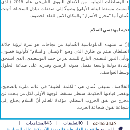
• الوساطات الدولية: من الاتفاق النووي التاريخي عام 2015 (الذي
أسست مسقط لبناته الأولى) وصولًا إلى صفقات تبادل السجناء، أثبتت
عُمان أنها “مخزن الأسرار” والمكان الآمن للقاء الخصوم.
تحية لمهندسي السلام
إنَّ ما تشهده الدبلوماسية العُمانية من نجاحات هو ثمرة لرؤية جلالة
السلطان هيثم بن طارق الذي وضع “الإنسان والسلام” كأولوية قصوى.
ويأتي الدور التنفيذي البارع للسيد بدر بن حمد البوسعيدي، الذي استحق
إشادة دولية واسعة بفضل هدوئه الرصين وقدرته على صياغة الحلول
وسط العواصف.
الخلاصة.. ستبقى عُمان هي “الكلمة الطيبة” في عالم مليء بالضجيج.
وبفضل قيادتها الحكيمة، ستظل مسقط الوجهة الأولى لكل من يبحث عن
مخرج من نفق الحروب المظلم، مؤكدةً للعالم أنَّ السلام يحتاج إلى
شجاعة تفوق شجاعة الحرب.
02/06/2026
0
التعليقات
43
المشاهدات
الوسوم -
القضية الفلسطينية
الهيمنة الأمريكية
عالم السياسة