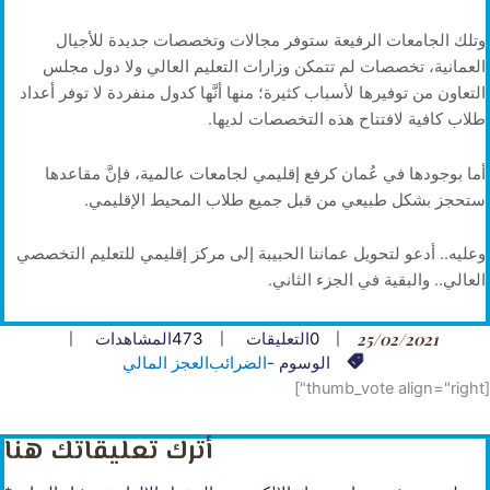
وتلك الجامعات الرفيعة ستوفر مجالات وتخصصات جديدة للأجيال
العمانية، تخصصات لم تتمكن وزارات التعليم العالي ولا دول مجلس
التعاون من توفيرها لأسباب كثيرة؛ منها أنَّها كدول منفردة لا توفر أعداد
طلاب كافية لافتتاح هذه التخصصات لديها.
أما بوجودها في عُمان كرفع إقليمي لجامعات عالمية، فإنَّ مقاعدها
ستحجز بشكل طبيعي من قبل جميع طلاب المحيط الإقليمي.
وعليه.. أدعو لتحويل عماننا الحبيبة إلى مركز إقليمي للتعليم التخصصي
العالي.. والبقية في الجزء الثاني.
25/02/2021
0
التعليقات
473
المشاهدات
الوسوم -
الضرائب
العجز المالي
[thumb_vote align="right"]
أترك تعليقاتك هنا