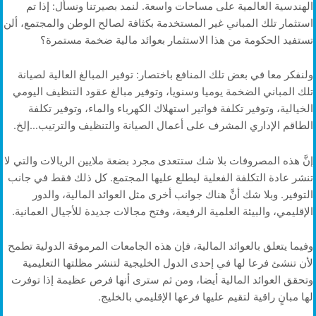
الهندسية العالمية على مساحات واسعة. لنمد بصيرتنا ونسأل: إذا تم
استثمار تلك المباني غير المستخدمة بكثافة لصالح الوطن والمجتمع، ألن
تستفيد الحكومة من هذا الاستثمار بعوائد مالية ضخمة مستمرة؟
ولنفكر معا في بعض تلك المنافع باختصار: توفير المبالغ العالية لصيانة
تلك المباني الضخمة يوميا وسنويا، وتوفير مبالغ عقود التنظيف اليومي
الخيالية، وتوفير تكلفة فواتير استهلاك الكهرباء والماء، وتوفير تكلفة
الطاقم الإداري المشرف على أعمال الصيانة والتنظيف والترتيب…إلخ.
إنَّ هذه المصروفات بلا شك ستتعدى مجرد بضعة ملايين الريالات والتي لا
تنشر عادة التكلفة الفعلية ليطلع عليها المجتمع. كل ذلك فقط في جانب
التوفير. وبلا شك أنَّ هناك جوانب أخرى مثل العوائد المالية، والدور
الإقليمي، والبيئة العلمية الرفيعة، وفتح مجالات جديدة للأجيال العمانية.
وفيما يتعلق بالعوائد المالية، فإن هذه الجامعات المرموقة الدولية تطمح
لأن تنشئ فرعا لها في إحدى الدول الخليجية لتنشر مظلتها التعليمية
وتحقق العوائد المالية أيضا، ومن ثم سترى أنها فرص عظيمة إذا توفرت
لها مبانٍ راقية لتقيم عليها فرعها الإقليمي بالخليج.