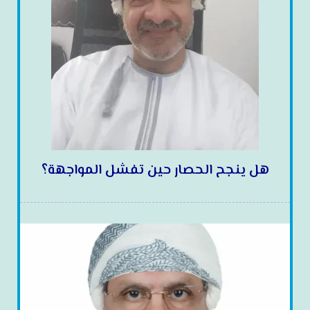
هل ينجح الحصار حين تفشل المواجهة؟