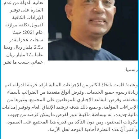
تعانيه الدولة من عدم
القدرة على توفير
الإيرادات الكافية
لتمويل تكلفة موازنة
عام 2021؛ حيث
سجلت عجزا يقدر
بـ2.5 مليار ريال ودينا
عاما بـ17 مليار ريال
عماني حسب ما نشر
رسميا.
وعليه؛ قامت باتخاذ الكثير من الإجراءات المالية لرفد خزينة الدولة، فتم
زيادة رسوم جميع الخدمات، وفرض أنواع متعددة من الضرائب بأسماء
مختلفة، وفرض التقاعد الإجباري للموظفين على المجتمع، وغيرها من
الإجراءات المؤلمة. وجميع ذلك هدفه ترشيد الإنفاق العام وتوفير إمدادات
مالية جديده، إنه ببساطة ماكينة تدور لقرض ما يمكن قرضه من جيوب
مكونات المجتمع، ومن دون التأكد من قدرة هذا المجتمع على الصمود،
وأعتبر أنَّ هذه النظرة أحاديةَ التوجه لحل الأزمة.