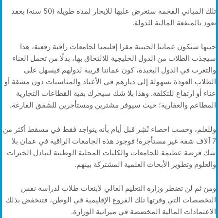
تلك المباني الفخمة ستعرض عليها للإيجار لمدة طويلة (50 سنة) بعقد
تعود بالمنفعة المالية للدولة.
حينها ستكون عماننا الحبيبة مقرا إقليميا لجامعات راقية رفعية، هذا
سيجذب الطلاب من الدول الخليجية للالتحاق بها، بدلًا من تحمل العناء
والتغرب في الدول البعيدة، كون عماننا قريبة لدولهم فيسهل على
الطلاب العودة بسهولة إلى ديارهم في الأعياد والمناسبات دون مشقة أو
عناء أو ارتفاع للتكلفة. وهذا بلا شك سيحرك بقية القطاعات التجارية
المطاعم والعقارية؛ حيث سيوفر مشترين ومستأجرين للشقق الفارغة.
وللعلم، وحسب احصاء نُشِر قبل أيام بأنه يتواجد فقط في مسقط أكثر من
7 آلاف شقة غير مستأجرة! فوجود هذه الجامعات الراقية في عمان بلا
شك فرصة عظيمة للجامعات والكليات المحلية الوطنية لتبادل الخبرات
والعلوم وتطوير الأبحاث العلمية المشتركة بينهم.
ومن ثم لن تضطر وزارة التعليم العالي لابتعاث طلاب لدراسة نفس
التخصصات التي وفرتها تلك الفروع الإقليمية في الوطن، فتنخفض بذلك
الاعتمادات المالية المخصصة في ميزانية الوزارة.