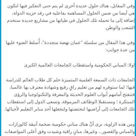
وفي المقابل، هناك حلول عديدة أخرى لم يتم حتى التفكير فيها لتكون
هي أيضا من ضمن الحلول المساهمة بفاعلية في رفد خزينة الدولة،
إضافة إلى ما تحمله تلك الحلول في طياتها من مشاريع جديدة ستخدم
الشعب والوطن.
وفي هذا المقال من سلسلة “عمان نهضة متجددة”، أُسلط الضوء عليها
من عدة جوانب:
اولا: المباني الحكومية واستقطاب الجامعات العالمية الكبرى
الجامعات ذات السمعة العلمية المتميزة حلم كل طلاب العالم للدراسة
فيها؛ لما ستوفره لهم من تعليم راقٍ رفيع وشهادة معترف بها عالميا،
فتنفتح أمامهم أبواب العلوم الحديثة والمعرفة والتكنولوجيا والرؤى
المبتكرة ؛ ومستقبلا الوظائف المرموقة. وتسعى الدول إلى استقطاب
تلك الجامعات إلى أراضيها لتحتضنها ولتجعلها أحد منابر التعليم لأجيالها.
ومن هذه الزاوية، نرى أنَّ هناك مباني حكومية ضخمة أنيقة كالوزارات
والمباني والقصور… وغيرها، مبانٍ راقية وشيدت وفق أعلى المواصفات