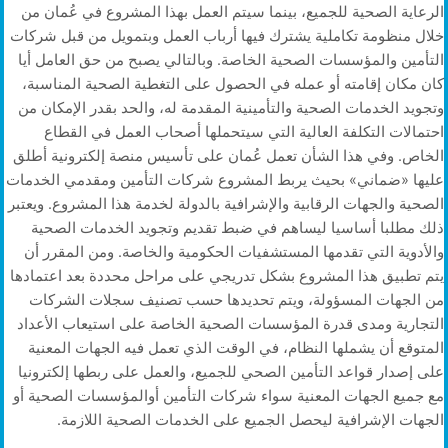
الرعاية الصحية للجميع، بينما سيتم العمل بهذا المشروع في عُمان من
خلال منظومة تكاملية يشترك فيها أرباب العمل وبتمويل من قبل شركات
التأمين والمؤسسات الصحية الخاصة. وبالتالي يصبح من حق العامل أيا
كان مكان إقامته أو عمله في الحصول على التغطية الصحية المناسبة،
وتجويد الخدمات الصحية والتأمينية المقدمة له، والحد بقدر الإمكان من
احتمالات التكلفة العالية التي سيتحملها أصحاب العمل في القطاع
الخاص. وفي هذا الشأن تعمل عُمان على تأسيس منصة إلكترونية أطلق
عليها «ضماني» بحيث يربط المشروع شركات التأمين ومقدمي الخدمات
الصحية والجهات الرقابية والإشرافية بالدولة لخدمة هذا المشروع. ويعتبر
ذلك مطلبا أساسيا ليساهم في ضبط تقديم وتجويد الخدمات الصحية
والأدوية التي تقدمها المستشفيات الحكومية والخاصة. ومن المقرر أن
يتم تطبيق هذا المشروع بشكل تدريجي على مراحل محددة بعد اعتمادها
من الجهات المسؤولة، ويتم تحديدها حسب تصنيف سجلات الشركات
التجارية ومدى قدرة المؤسسات الصحية الخاصة على استيعاب الأعداد
المتوقع أن يشملها النظام، في الوقت الذي تعمل فيه الجهات المعنية
على إصدار قواعد التأمين الصحي للجميع، والعمل على ربطها إلكترونيا
مع جميع الجهات المعنية سواء شركات التأمين أوالمؤسسات الصحية أو
الجهات الإشرافية ليحصل الجميع على الخدمات الصحية اللازمة.