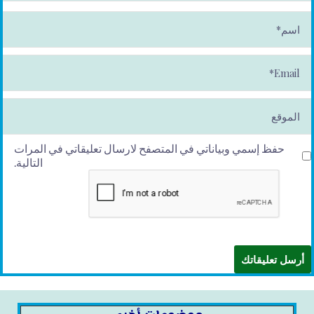
ا
س
م
*
E
m
ai
l*
الموقع
حفظ إسمي وبياناتي في المتصفح لارسال تعليقاتي في المرات
التالية.