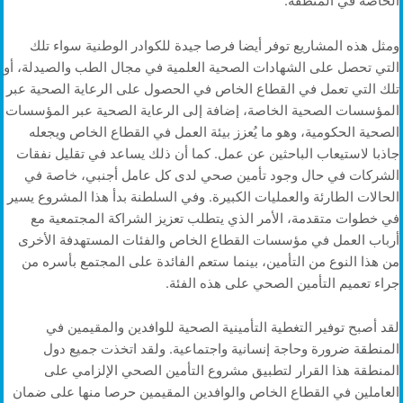
الخاصة في المنطقة.
ومثل هذه المشاريع توفر أيضا فرصا جيدة للكوادر الوطنية سواء تلك
التي تحصل على الشهادات الصحية العلمية في مجال الطب والصيدلة، أو
تلك التي تعمل في القطاع الخاص في الحصول على الرعاية الصحية عبر
المؤسسات الصحية الخاصة، إضافة إلى الرعاية الصحية عبر المؤسسات
الصحية الحكومية، وهو ما يُعزز بيئة العمل في القطاع الخاص ويجعله
جاذبا لاستيعاب الباحثين عن عمل. كما أن ذلك يساعد في تقليل نفقات
الشركات في حال وجود تأمين صحي لدى كل عامل أجنبي، خاصة في
الحالات الطارئة والعمليات الكبيرة. وفي السلطنة بدأ هذا المشروع يسير
في خطوات متقدمة، الأمر الذي يتطلب تعزيز الشراكة المجتمعية مع
أرباب العمل في مؤسسات القطاع الخاص والفئات المستهدفة الأخرى
من هذا النوع من التأمين، بينما ستعم الفائدة على المجتمع بأسره من
جراء تعميم التأمين الصحي على هذه الفئة.
لقد أصبح توفير التغطية التأمينية الصحية للوافدين والمقيمين في
المنطقة ضرورة وحاجة إنسانية واجتماعية. ولقد اتخذت جميع دول
المنطقة هذا القرار لتطبيق مشروع التأمين الصحي الإلزامي على
العاملين في القطاع الخاص والوافدين المقيمين حرصا منها على ضمان