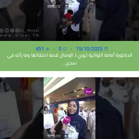
451
0
15/10/2025
الدكتورة أمامة اللواتية تروي لـ ⁧‫الوصال‬⁩ قصة اعتقالها وما رأته في
سجن…