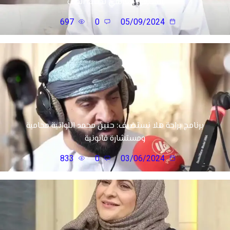
الملتقى العالمي لطلبة الطب
697
0
05/09/2024
برنامج براحة هلا نستضيف: حنين محمد اللواتية محامية
ومستشارة قانونية
833
0
03/06/2024