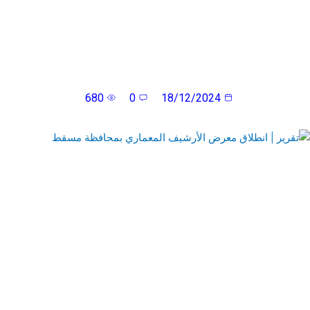
محافظ مسقط يرعى ندوة “مطرح عبر التاريخ”.. (ملف)
680
0
18/12/2024
تقرير | انطلاق معرض الأرشيف المعماري بمحافظة مسقط