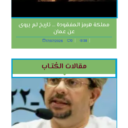
مملكة هرمز المفقودة … تاريخ لم يروى
عن عمان
0
38
17/07/2026
مقالات الكُتـاب