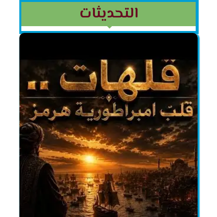
خطي
التحديثات
لى
لمحتوى