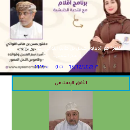
“أقلام” مع الدكتور “حسن بن طالب اللواتي” حول مؤلفاته “أسرار
سم العسل…
1119
0
13/12/2023
الأفق الإسلامي