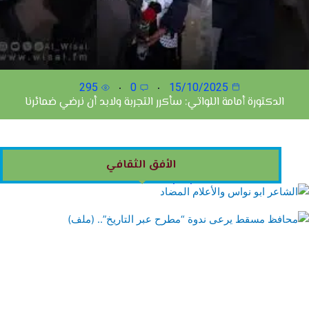
295
0
15/10/2025
الدكتورة أمامة اللواتي: سأكرر التجربة ولابد أن نرضي ضمائرنا
الشاعر ابو نواس والأعلام المضاد
الأفق الثقافي
624
0
22/12/2024