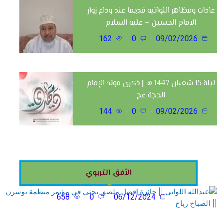
عادات ومظاهر اللواتيه قديما عند وداع زوار
الامام الحسين – عليه السلام
162
0
09/02/2026
ليلة 15 شعبان 1447 هـ | ذكرى مولد الإمام
الحجة عج
144
0
09/02/2026
عبدالله اللواتي || جائزة افضل ملصق بحثي في مؤتمر منظمة
الأفق التربوي
يوسرن || الصباح رباح
658
0
06/12/2024