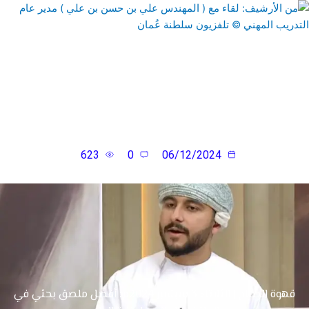
من الأرشيف: لقاء مع ( المهندس علي بن حسن بن علي ) مدير
عام التدريب المهني © تلفزيون سلطنة عُمان
623
0
06/12/2024
قهوة الصباح | الثلاثاء 3 سبتمبر 2024م: أفضل ملصق بحثي في