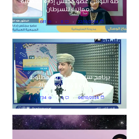
طه اللواتي عضو مجلس إدارة الجمعية
العمانية للسرطان
681
0
22/10/2024
برنامج ساعة صحة || مع مطلوبة
الزدجالية || 3 أكتوبر2024
734
0
06/10/2024