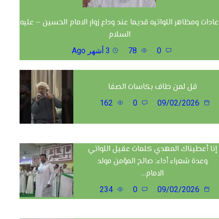
عادات ومظاهر اللواتيه قديما عند وداع زوار الامام الحسين – عليه
السلام
0
78
3 أشهر Ago
قل لمن طاف بكاسات الصفا
162
0
09/02/2026
إنا أعطيناك المهدي كلمات عقيل اللواتي
وعدة شعراء أداء: صالح المؤمن مولد
الامام…
234
0
09/02/2026