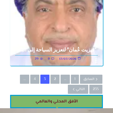
“فيزيت عُمان” لتعزيز السياحة إلى البلاد
29
0
17/07/2026
السابق
1
…
2
3
4
…
235
التالي
الأفق المحلي
والعالمي