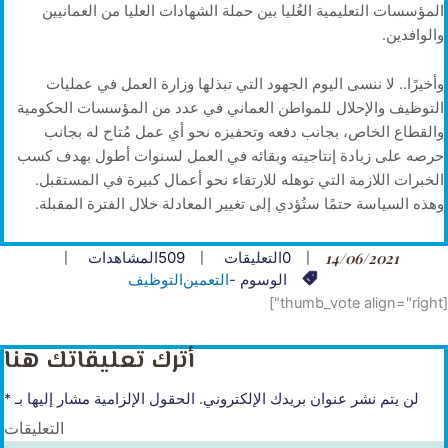
المؤسسات التعليمية العُليا بين حملة الشهادات العليا من العمانيين
والوافدين.
وأخيرًا.. لا ننسى اليوم الجهود التي تبذلها وزارة العمل في عمليات
التوظيف والإحلال للمواطن العماني في عدد من المؤسسات الحكومية
والقطاع الخاص، بجانب دفعه وتحفيزه نحو أي عمل مُتاح له بجانب
حرصه على زيادة إنتاجيته وبقائه في العمل لسنوات أطول بهدف كسب
الخبرات اللازمة التي توهله للارتقاء نحو أعمال كبيرة في المستقبل.
وهذه السياسة حتمًا ستُؤدي إلى تغيير المعادلة خلال الفترة المقبلة.
14/06/2021
0
التعليقات
509
المشاهدات
الوسوم -
التعمين
التوظيف
[thumb_vote align="right"]
أترك تعليقاتك هنا
لن يتم نشر عنوان بريدك الإلكتروني.
الحقول الإلزامية مشار إليها بـ
*
التعليقات