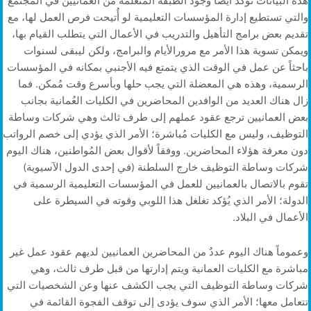
هذه البيانات تؤكد أيضًا وجود الطبقة المتعلمة من العمانيين في المجتمع
والتي تستطيع إدارة المؤسسات التعليمية لو أُتيحت فرص العمل لها، مع
تقديم بعض برامج التأهيل والتدريب في الأعمال التي يتطلب القيام بها،
ويمكن تسوية هذا الأمر مع مرورالأيام والبرامج، ولكن ليبقى لسنوات
باحثاً عن عمل في الوقت الذي يتمتع فيه الأجنبي بمكانه في المؤسسات
الرسمية، وهذه هي المعضلة التي يجب حلها وبأسرع وقت مُمكن. فما
زال هناك العديد من الوافدين المحاضرين في الكليات العُمانية بجانب
بعض العمانيين ترجع عقود عملهم إلى طرف ثالث وهي شركات وساطة
التوظيف، وليس مع الكليات مُباشرة؛ الأمر الذي يؤدي إلى خصم الرواتب
دون معرفة هؤلاء المحاضرين. ووفقاً لأقوال بعض المُواطنين، هناك اليوم
شركات وساطة التوظيف خارج السلطنة (في إحدى الدول الآسيوية)
تقوم بالاتصال بالعمانيين للعمل في المؤسسات التعليمية الرسمية في
الدولة؛ الأمر الذي يُؤكد تغلغل هذا اللوبي وقوته في السيطرة على
الأعمال في البلاد.
وعموماً هناك اليوم عددٌ من المحاضرين العمانيين لديهم عقود عمل غير
مباشرة مع الكليات العمانية ويتم إدارتها من قبل طرف ثالث، وهي
شركات وساطة التوظيف التي يجب الكشف عنها وعن الشخصيات التي
تتعامل معها؛ الأمر الذي سوف يؤدى إلى توقف الفجوة القائمة في