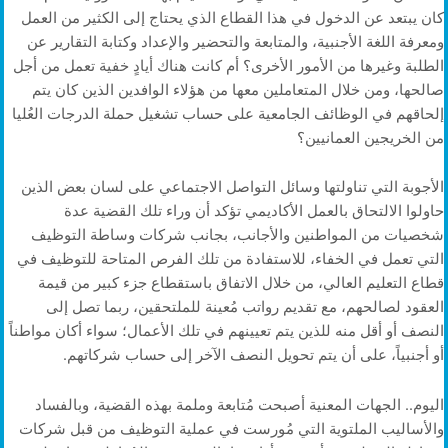
كان يبتعد عن الدخول في هذا القطاع الذي يحتاج إلى الكثير من العمل
ومعرفة اللغة الأجنبية، والمتابعة والتحضير والإعداد وكتابة التقارير عن
الطلبة وغيرها من الأمور الأخرى؟ أم كانت هناك أيادٍ خفية تعمل من أجل
صالحها، ومن خلال المتعاملين معها من هؤلاء الوافدين الذين كان يتم
إلحاقهم في الوظائف الجامعية على حساب تشغيل حملة الدرجات العُليا
من الخريجين العمانيين؟
الأجوبة التي تناولتها وسائل التواصل الاجتماعي على لسان بعض الذين
حاولوا الالتحاق بالعمل الأكاديمي تؤكد أن وراء تلك القضية عدة
شخصيات من المواطنين والأجانب، بجانب شركات وساطة التوظيف
التي تعمل في الخفاء، للاستفادة من تلك الفرص المتاحة للتوظيف في
قطاع التعليم العالي، من خلال الاتفاق باستقطاع جزء كبير من قيمة
العقود لصالحهم، مع تقديم رواتب مُعينة للملتحقين، ربما تصل إلى
النصف أو أقل منه للذين يتم تعيينهم في تلك الأعمال؛ سواء أكان مواطناً
أو أجنبياً، على أن يتم تحويل النصف الآخر إلى حساب شركاتهم.
اليوم.. الجهات المعنية أصبحت مُتابعة وملمة بهذه القضية، وبالفساد
والأساليب الملتوية التي مُورست في عملية التوظيف من قبل شركات