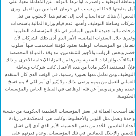
وساطة التوظيف، وأصدرت أوامرها بالتوقف عن المُعاملة معها، على
أمل متابعتها لاحقًا لمن تسبب في حرمان العمانيين من العمل. ويرى
البعض أنَّ هناك عدة أسباب أدت إلى تفاقم هذا الأسلوب من قبل
شركات وساطة التوظيف وأهمها عدم قيام وزارة المالية باستحداث
درجات مالية جديدة للتعيين المباشر في تلك المؤسسات التعليمية
وغيرها خلال السنوات الماضية، الأمر الذي أدى بتلك الشركات لأن
تتعامل مع المؤسسات الوطنية بعقود مُؤقتة استخدمت فيها أسلوب
خصم وبخس الرواتب والأجور للمُتقدمين، مع وقف المبالغ المخصصة
للمكافآت والزيادات السنوية وغيرها من المزايا الإيجابية الأخرى. وبذلك
فإنَّ المستفيد الأكبر مادياً من هذه الأعمال كانت شركات وساطة
التوظيف ومن تعامل معها بصورة رسمية، في الوقت الذي كان المتقدم
العماني للعمل من بينهم يرضى بذلك، ولا يُثير أي أمر لكي لا يتم فسخ
عقده وهو يرى ويقرأ عن قلة الوظائف في القطاع الخاص والمؤسسات
الحكومية.
لقد أصبحت العمالة في بعض المؤسسات التعليمية الحكومية من جنسية
واحدة وتعمل مثل اللوبي والأخطبوط، وكانت هي المتحكمة في زيادة
أعداد القادمين الجُدد من نفس الجنسية، الأمر الذي أدى إلى فشل
التعمين والإحلال للعمانيين في تلك المؤسسات، وعدم قدرتهم على