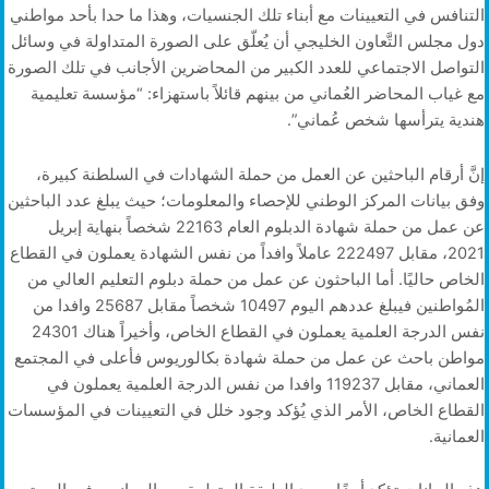
التنافس في التعيينات مع أبناء تلك الجنسيات، وهذا ما حدا بأحد مواطني
دول مجلس التَّعاون الخليجي أن يُعلّق على الصورة المتداولة في وسائل
التواصل الاجتماعي للعدد الكبير من المحاضرين الأجانب في تلك الصورة
مع غياب المحاضر العُماني من بينهم قائلاً باستهزاء: “مؤسسة تعليمية
هندية يترأسها شخص عُماني”.
إنَّ أرقام الباحثين عن العمل من حملة الشهادات في السلطنة كبيرة،
وفق بيانات المركز الوطني للإحصاء والمعلومات؛ حيث يبلغ عدد الباحثين
عن عمل من حملة شهادة الدبلوم العام 22163 شخصاً بنهاية إبريل
2021، مقابل 222497 عاملاً وافداً من نفس الشهادة يعملون في القطاع
الخاص حاليًا. أما الباحثون عن عمل من حملة دبلوم التعليم العالي من
المُواطنين فيبلغ عددهم اليوم 10497 شخصاً مقابل 25687 وافدا من
نفس الدرجة العلمية يعملون في القطاع الخاص، وأخيراً هناك 24301
مواطن باحث عن عمل من حملة شهادة بكالوريوس فأعلى في المجتمع
العماني، مقابل 119237 وافدا من نفس الدرجة العلمية يعملون في
القطاع الخاص، الأمر الذي يُؤكد وجود خلل في التعيينات في المؤسسات
العمانية.