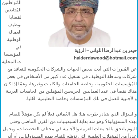
المُواطنين
المُتابعين
لقضايا
توظيف
العمالة
الوطنية
في
حيدر بن عبدالرضا اللواتي – الرؤية
المؤسسا
haiderdawood@hotmail.com
ت المحلية
عن المُبررات التي أدت ببعض الجهات والشركات الحكومية للتعاقد مع
شركات وساطة التوظيف في تشغيل عدد كبير من الأشخاص في بعض
المُؤسسات الحكومية، وخاصة الجامعات والكليات وغيرها، وعمّا إذا كان
هناك نقصاً في عدد العمانيين الخريجين المؤهلين من الجامعات العربية
والأجنبية للعمل في تلك المؤسسات وخاصة التعليمية العُليا.
والسؤال الذي يتبادر طرحه هنا: هل العُماني فعلاً لم يكن مؤهلاً للقيام
بهذه المسؤولية؟ وهو منذ بداية السبعينيات من القرن الماضي وحتى
اليوم يلتحق بالجامعات العربية والأجنبية في مختلف التخصصات، ويحمل
عدداً من المؤهلات العلمية التي تؤهله للقيام بهذه المسؤوليات، أم أنه