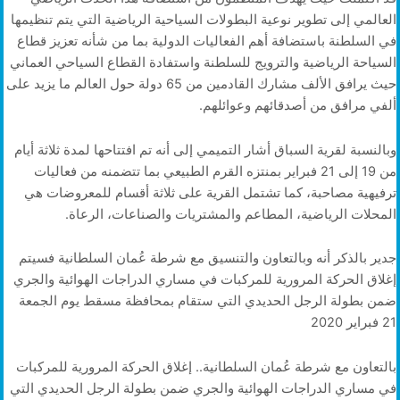
العالمي إلى تطوير نوعية البطولات السياحية الرياضية التي يتم تنظيمها
في السلطنة باستضافة أهم الفعاليات الدولية بما من شأنه تعزيز قطاع
السياحة الرياضية والترويج للسلطنة واستفادة القطاع السياحي العماني
حيث يرافق الألف مشارك القادمين من 65 دولة حول العالم ما يزيد على
ألفي مرافق من أصدقائهم وعوائلهم.
وبالنسبة لقرية السباق أشار التميمي إلى أنه تم افتتاحها لمدة ثلاثة أيام
من 19 إلى 21 فبراير بمنتزه القرم الطبيعي بما تتضمنه من فعاليات
ترفيهية مصاحبة، كما تشتمل القرية على ثلاثة أقسام للمعروضات هي
المحلات الرياضية، المطاعم والمشتريات والصناعات، الرعاة.
جدير بالذكر أنه وبالتعاون والتنسيق مع شرطة عُمان السلطانية فسيتم
إغلاق الحركة المرورية للمركبات في مساري الدراجات الهوائية والجري
ضمن بطولة الرجل الحديدي التي ستقام بمحافظة مسقط يوم الجمعة
21 فبراير 2020
بالتعاون مع شرطة عُمان السلطانية.. إغلاق الحركة المرورية للمركبات
في مساري الدراجات الهوائية والجري ضمن بطولة الرجل الحديدي التي