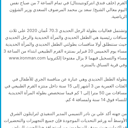
القرم (خلف فندق انتركونتيننتال) في تمام الساعة 7 من صباح نفس
اليوم معالي الشيخ/ سعد بن محمد المرضوف السعدي وزير الشؤون
الرياضية.
وتشتمل فعاليات بطولة الرجل الحديدي 70.3 عُمان 2020 على ثلاث
سباقات رئيسية هي الطفل الحديدي والمرأة الحديدية والرجل الحديدي
حيث ستنطلق أولا منافسات بطولتي الطفل الحديدي والمرأة الحديدية
مساء يوم الخميس 20 فبراير بمنتزه القرم الطبيعي ابتداء من الساعة 3
مساء والتسجيل فيهما لا يزال مفتوحا إلكترونيا www.ironman.com
وفي قرية السباق بالمنتزه.
بطولة الطفل الحديدي وهي عبارة عن منافسة الجري للأطفال في
الفئات العمرية من 3 أشهر إلى 15 سنة داخل منتزه القرم الطبيعي في
مسافات من 50 مترا إلى 1 كم فيما ستخصص بطولة المرأة الحديدية
للنساء فوق 14 سنة ولمسافة 4 كم.
من جهته أكد علي بن نادر التميمي المدير التنفيذي لترايثلون الشرق
الأوسط أنه ورغم التحديات الموجودة فإن جميع التجهيزات والتحضيرات
قد اكتملت حيث يهدف المنظمون من استضافة هذا الحدث الرياضي