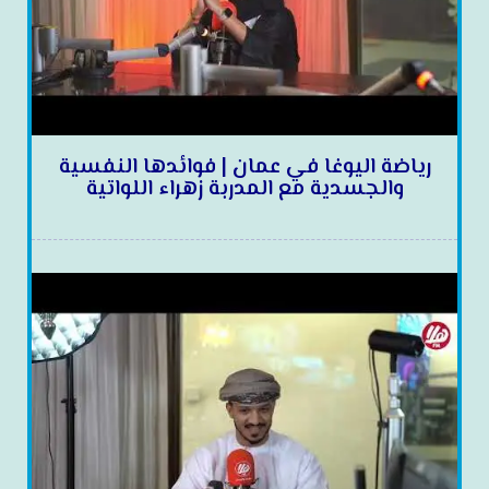
رياضة اليوغا في عمان | فوائدها النفسية
والجسدية مع المدربة زهراء اللواتية