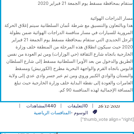
ستقام بمحافظة مسقط يوم الجمعة 21 فبراير 2020
مسار الدراجات الهوائية
هذا وبالتعاون والتنسيق مع شرطة عُمان السلطانية سيتم إغلاق الحركة
المرورية للسيارات في مسار منافسة الدراجات الهوائية ضمن بطولة
الرجل الحديدي التي ستقام بمحافظة مسقط يوم الجمعة 21 فبراير
2020 حيث سيكون انطلاق هذه المرحلة من المنطقة خلف وزارة
الخارجية باتجاه شارع الثقافة (حي الوزارات) ومن ثم العودة من نفس
الطريق والدخول من بعد الأوبرا السلطانية مسقط إلى شارع السلطان
قابوس باتجاه القرم والواجهة البحرية مطرح (الكورنيش) ومسقط
والبستان والوادي الكبير وروي ومن ثم عبر جسر وادي عدي إلى ولاية
العامرات والعودة إلى نقطة البداية خلف وزارة الخارجية حيث تبلغ
المسافة الإجمالية لهذه المنافسة 90 كم.
26/12/2021
0
التعليقات
440
المشاهدات
الوسوم -
المنافسات الرياضية
[thumb_vote align="right"]