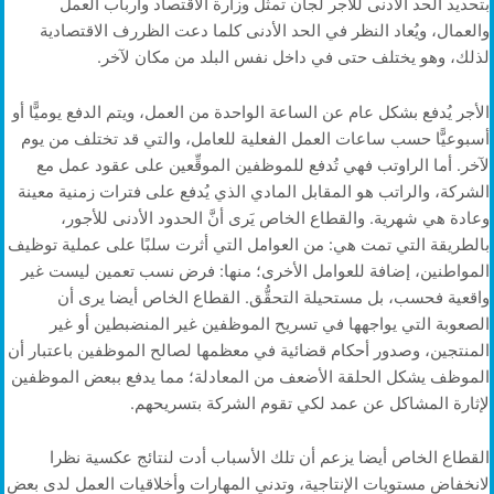
بتحديد الحد الأدنى للأجر لجان تمثل وزارة الاقتصاد وأرباب العمل
والعمال، ويُعاد النظر في الحد الأدنى كلما دعت الظررف الاقتصادية
لذلك، وهو يختلف حتى في داخل نفس البلد من مكان لآخر.
الأجر يُدفع بشكل عام عن الساعة الواحدة من العمل، ويتم الدفع يوميًّا أو
أسبوعيًّا حسب ساعات العمل الفعلية للعامل، والتي قد تختلف من يوم
لآخر. أما الراوتب فهي تُدفع للموظفين الموقِّعين على عقود عمل مع
الشركة، والراتب هو المقابل المادي الذي يُدفع على فترات زمنية معينة
وعادة هي شهرية. والقطاع الخاص يَرى أنَّ الحدود الأدنى للأجور،
بالطريقة التي تمت هي: من العوامل التي أثرت سلبًا على عملية توظيف
المواطنين، إضافة للعوامل الأخرى؛ منها: فرض نسب تعمين ليست غير
واقعية فحسب، بل مستحيلة التحقُّق. القطاع الخاص أيضا يرى أن
الصعوبة التي يواجهها في تسريح الموظفين غير المنضبطين أو غير
المنتجين، وصدور أحكام قضائية في معظمها لصالح الموظفين باعتبار أن
الموظف يشكل الحلقة الأضعف من المعادلة؛ مما يدفع ببعض الموظفين
لإثارة المشاكل عن عمد لكي تقوم الشركة بتسريحهم.
القطاع الخاص أيضا يزعم أن تلك الأسباب أدت لنتائج عكسية نظرا
لانخفاض مستويات الإنتاجية، وتدني المهارات وأخلاقيات العمل لدى بعض