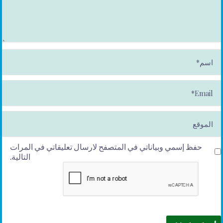
ا
س
م
*
E
m
ai
l*
الموقع
حفظ إسمي وبياناتي في المتصفح لارسال تعليقاتي في المرات
التالية.