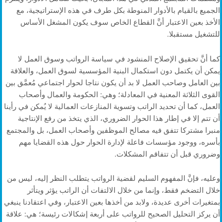
الجميع بالقيام بالأدوار المنوطة بكل طرف في هذه الإستراتيجية، مع
الأخذ بعين الاعتبار أنَّ القطاع الخاص سوف يكون المشغل الأساس
للتشغيل مستقبلا.
كما أنَّ تحقيق الإصلاح المنشود في سياسة الرواتب وسوق العمل لا
يمكن أن يكتمل دون استكمال البنية المؤسسية لسوق العمل، والعلاقة
بين العامل وصاحب العمل لا بد أن يكون نتاجا لحوار اجتماعي مُعمَّق بين
القوى الثلاثة المعنية في المعادلة؛ وهي: الحكومة والعمال وأصحاب
العمل، كما أن تحديد الراتب وتسوية المنازعات العمالية لا يُمكن في رأينا
أن تتم إلا في إطار هذا الحوار الضروري، الذي يتخذ من رفع الإنتاجية
منبرا مشتركا تتفق فيه مصالح الموظفين وأصحاب العمل، بل والمجتمع
بأسره، ووجود مؤسسات فاعلة لإدارة الحوار حول هذه القضايا مهم
وضروري قبل أن تتفاقم المشكلات.
وعليه، فإنَّ المفهوم السليم لقضية الرواتب يتطلب النظر إليه، ليس من
خلال التضخم فقط، وإنما من خلال الالتفات أن الراتب يؤثر ويتأثر
بمتغيرات أخرى عديدة، ولابد من أخذها بعين الاعتبار، وفي اعتقادنا ينبغي
أن يركز التحليل الصحيح للرواتب على أربعة إشكالات رئيسة؛ هي: علاقة