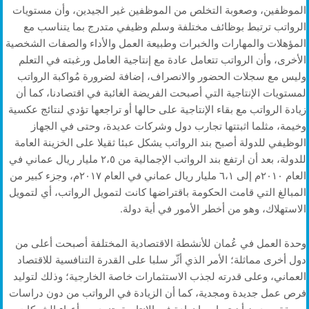
الموظفين، وصعوبة التخلص من الموظفين غير الجيدين، وأن مستويات
الرواتب ترتبط بوظائف مختلفة وسلم وظيفي متدرج بما يتناسب مع
المؤهلات والمهارات والخبرات وطبيعة العمل والأداء والصفات الشخصية
الأخرى، وأن الرواتب تتعامل عادة مع إنتاجية العامل ورغبته في التعلم
وليس مع سجلات الحضور والانصراف، إضافة لضرورة مُواكبة الرواتب
لمستويات الإنتاجية التي أصبحت الفريضة الغائبة في اقتصادنا، كما أن
زيادة الرواتب مع بقاء الإنتاجية على حالها أو تراجعها تؤدي لنتائج عكسية
وخيمة، مثلما اثبتتها تجارب دول وشركات عديدة، وحتى في الجهاز
الوظيفي للدولة أصبح بند الرواتب يشكل عبئا ثقيلا على الخزينة العامة
للدولة، بعد أن ارتفع بند الرواتب الإجمالية من ٢،٥ مليار ريال عماني في
العام ٢٠١٠م إلى ٦،١ مليار ريال عماني في العام ٢٠١٧م، وجزء كبير من
المبالغ التي قامت الحكومة باقتراضها كانت لتمويل الرواتب، أي لتمويل
الاستهلاك، وهو من أخطر الأمور في أية دولة.
وحدة العمل في عُمان للأنشطة الاقتصادية المختلفة أصبحت أعلى من
دول أخرى مماثلة؛ الأمر الذي أثّر سلبا على القدرة التنافسية للاقتصاد
العماني، وعلى قدرته لجذب الاستثمارات خاصة الخارجية؛ وذلك لتوليد
فرص عمل جديدة ومجدية، كما أن الزيادة في الرواتب من دون دراسات