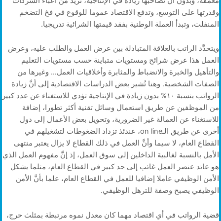
معمقة، وبدون أن تصاحبها زيادة في الإنتاجية، تزيد من أعباء الشركات
وقدرتها على التوسع، وتدفع الاقتصاد عموما للوقوع في فخ التضخم
المنفلت، وتبدأ العملة الوطنية بفقد قيمتها الشرائية تدريجيا.
ويتحدَّد الراتب بالعلاقة المتبادلة بين عرض العمل والطلب عليه، وعرض
العمل هذا عرض شرائح ومستويات متباينة حسب مستويات التعليم
والتأهيل والخبرة والانضباط والمثابرة وأخلاقيات العمل… وغيرها من
الصفات الشخصية. وهنا تُشير بعض الدراسات الاقتصادية إلى أنَّ زيادة
الرواتب بنسبة ١٠% بدون زيادة في الإنتاجية تؤدي للاستغناء عن عدد كبير
من الموظفين عن طريق استعمال وسائل تقنية أكثر تطورا، إضافة
للاستغناء عن العمالة غير الضرورية، وتحويل بعض الأعمال إلى دول
أخرى عن طريق الـon line، عندئذ تزداد الضغوطات لتشغيلهم في
القطاع العام، لا سيما وأنَّ العمل في ذلك القطاع لا يزال يعتبر منتهى
الأمل بالنسبة لغالبية الداخلين إلى سوق العمل، إذ إنَّ مفهوم العمل الذي
هو عائد عنصر العمل غائب إلى حد كبير في القطاع العام، مثلما يشكل
الأمن الوظيفي عاملا إضافيا للعمل في القطاع العام، علما بأنَّ الأمن
الوظيفي يصبح وصفة للترهل الوظيفي.
قضية الرواتب في أي اقتصاد مهما كان معدل نموه مرتبطة بمثلث حرج،