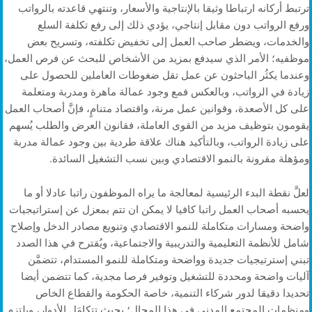
ترتبط أركانه ارتباطا وثيقا بالإنتاجية والأسعار، وتنتهي قاعدته بالرواتب
ورفع الرواتب دون مقابل إنتاجي، يؤدي ذلك إلى رفع تكلفة السلع
والخدمات، ويضطر صاحب العمل إلى تخفيض تكلفته، وتسريح بعض
موظفيه؛ الأمر الذي سيدفع بمزيد من الأشخاص للبحث عن فرص العمل،
وعندما يكثُر الباحثون عن عمل تقل ضغوطات العاملين للحصول على
زيادة في الرواتب، وبالعكس فمع وجود عمالة ماهرة ومدربة ومتعلمة
على كل الأصعدة، وقوانين عمل مرنة، واقتصاد متنامٍ، فإنَّ أصحاب العمل
يقومون بتوظيف مزيد من القوى العاملة، فقانون العرض والطلب يُسهم
على زيادة الرواتب، وبالتأكيد هناك علاقة طردية بين وجود عمالة مدربة
ومؤهلة مقرونة بالنمو الاقتصادي وبين نسب التشغيل السائدة.
لعلَّ نقطة البدء الرئيسية لمعالجة ما يراه الموظفون راتبا عادلا أو ما
يحسبه أصحاب العمل راتبا كافيا لا يمكن ان تتم بمعزل عن إستراتيجيات
واضحة ومسارات متكاملة للنمو الاقتصادي وتنويع مصادر الدخل وإصلاح
شامل للأنظمة التعليمية والتدريبية والاجتماعية، ويُقترح في هذا الصدد
تبني إسترتيجيات جديدة وواضحة ومتكاملة للنمو المستدام، تتضمَّن
آليات واضحة ومحددة للتشغيل وتوفير فرصا مجدية، كما تتضمن أيضا
تحديدا دقيقا لدور شركاء التنمية، خاصة الحكومة والقطاع الخاص
ومنظمات المجتمع المدني في هذا المجال؛ بحيث تتكامَل الأدوار، ويلتزم