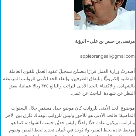
مرتضى بن حسن بن علي – الرؤية
appleorangeali@gmai.com
أصدرتْ وزارة العمل قرارًا يتضمَّن تسجيلَ عقود العمل للقوى العاملة
الوطنية إلكترونيًّا وباتفاق الطرفين، وإلغاء الحد الأدنى للرواتب المرتبطة
بالشهادة، والاكتفاء بالحد الأدنى للراتب والبالغ ٣٢٥ ريالا عمانيا، بغض
النظر عن شهادة الباحث عن عمل.
موضوع الحد الأدنى للرواتب كان موضعَ جدل مستمرٍ خلال السنوات
الماضية؛ فالحد الأدنى هو للأجور وليس للرواتب. وهناك فارق بين الأجر
والراتب، ويكون عادة حدًّا واحدًّا وليس حديْن حسب الشهادة، كما هو
مرتبط عادة بخط الفقر، ولا يُوجد في عُمان تحديد لخط الفقر، وتقوم