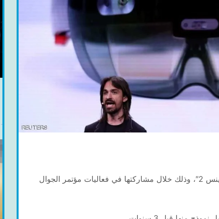
ف
عرضت شركة “مايكروسوفت” نظارتها الذكية “هولولينس 2″، وذلك خلال مشاركتها في فعاليات مؤتمر الجوال
ذج منها قبل 3 سنوات.