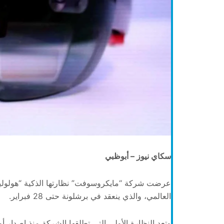
سكاي نيوز – أبوظبي
العالمي، والذي ينعقد في برشلونة حتى 28 فبراير.
وتعد النظارة الأولى التي تطلقها الشركة منذ إصدار أول نمو