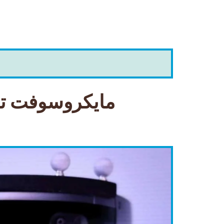
مايكروسوفت تطل