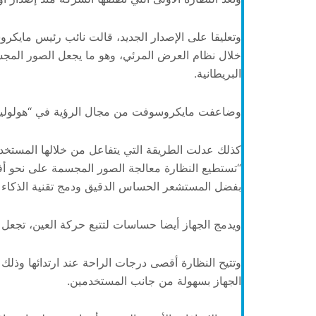
وتعليقا على الإصدار الجديد، قالت نائب رئيس مايكروس
خلال نظام العرض المرئي، وهو ما يجعل الصور المجس
البريطانية.
وضاعفت مايكروسوفت من مجال الرؤية في “هولولينس 2″، كما أنها تبنت نظام عرض جديد، يتميز بتوفير 
كذلك عدلت الطريقة التي يتفاعل من خلالها المستخدم
“تستطيع النظارة معالجة الصور المجسمة على نحو أفض
بفضل المستشعر الحساس الدقيق ودمج تقنية الذكاء 
ويدمج الجهاز أيضا حساسات لتتبع حركة العين، تجعل 
وتتيح النظارة أقصى درجات الراحة عند ارتدائها وذلك 
الجهاز بسهولة من جانب المستخدمين.