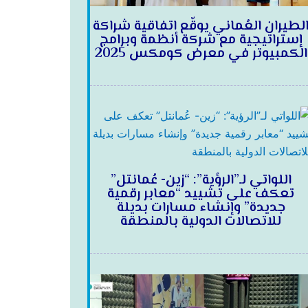
لطيران العُماني يوقّع اتفاقية شراكة
إستراتيجية مع شركة أنظمة وبرامج
الكمبيوتر في معرض كومكس 2025
اللواتي لـ”الرؤية”: “زين- عُمانتل”
تعكف على تشييد “معابر رقمية
جديدة” وإنشاء مسارات بديلة
للاتصالات الدولية بالمنطقة