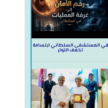
ي المستشفى السلطاني ابتسامة
تخفف التوتر