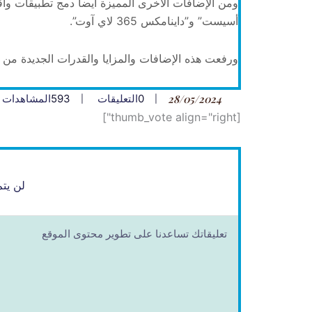
أسيست” و”داينامكس 365 لاي آوت”.
ورفعت هذه الإضافات والمزايا والقدرات الجديدة من ثمن النظارة
28/05/2024
0
التعليقات
593
المشاهدات
[thumb_vote align="right"]
لن يتم