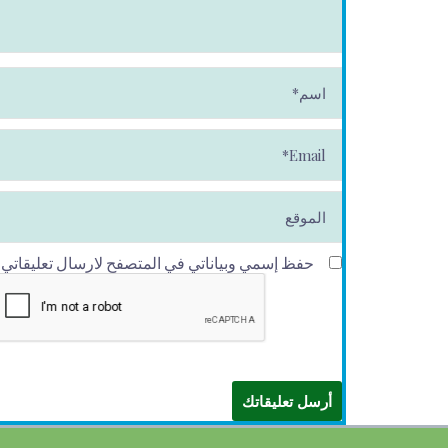
ا
س
م
*
E
m
ai
l*
الموقع
حفظ إسمي وبياناتي في المتصفح لارسال تعليقاتي في