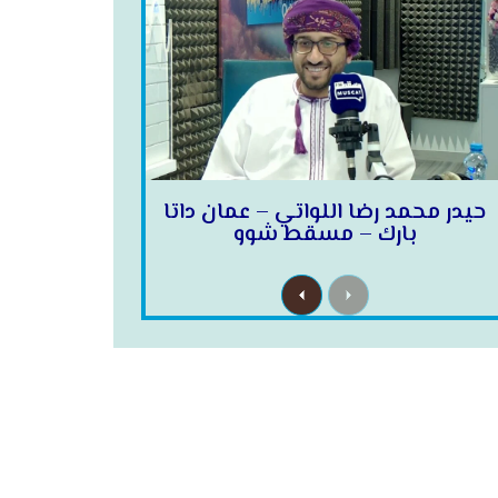
حيدر محمد رضا اللواتي – عمان داتا
بارك – مسقط شوو
N
P
e
r
x
e
t
v
i
o
u
s