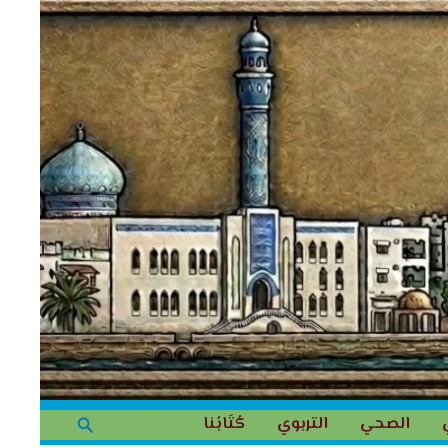
البحث
الصحي
التربوي
كُتَابُنا