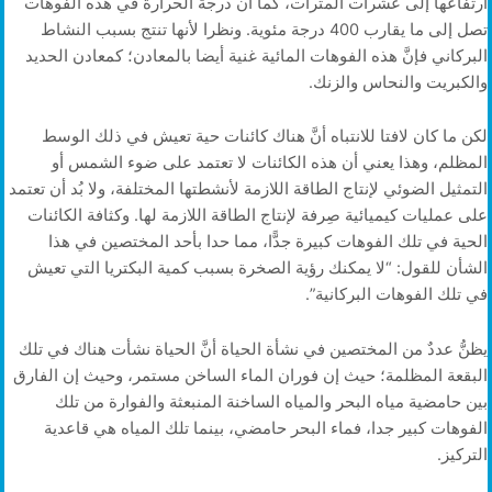
ارتفاعها إلى عشرات المترات، كما أن درجة الحرارة في هذه الفوهات
تصل إلى ما يقارب 400 درجة مئوية. ونظرا لأنها تنتج بسبب النشاط
البركاني فإنَّ هذه الفوهات المائية غنية أيضا بالمعادن؛ كمعادن الحديد
والكبريت والنحاس والزنك.
لكن ما كان لافتا للانتباه أنَّ هناك كائنات حية تعيش في ذلك الوسط
المظلم، وهذا يعني أن هذه الكائنات لا تعتمد على ضوء الشمس أو
التمثيل الضوئي لإنتاج الطاقة اللازمة لأنشطتها المختلفة، ولا بُد أن تعتمد
على عمليات كيميائية صِرفة لإنتاج الطاقة اللازمة لها. وكثافة الكائنات
الحية في تلك الفوهات كبيرة جدًّا، مما حدا بأحد المختصين في هذا
الشأن للقول: “لا يمكنك رؤية الصخرة بسبب كمية البكتريا التي تعيش
في تلك الفوهات البركانية”.
يظنُّ عددٌ من المختصين في نشأة الحياة أنَّ الحياة نشأت هناك في تلك
البقعة المظلمة؛ حيث إن فوران الماء الساخن مستمر، وحيث إن الفارق
بين حامضية مياه البحر والمياه الساخنة المنبعثة والفوارة من تلك
الفوهات كبير جدا، فماء البحر حامضي، بينما تلك المياه هي قاعدية
التركيز.