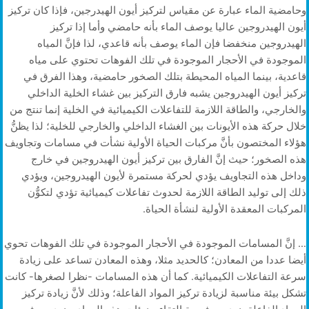
وحامضية الماء عبارة عن مقياس لتركيز أيون الهيدرجين، فإذا كان تركيز
أيون الهيدروجين عاليا يوصف الماء بأنه حامضي وأما إذا تركيز
الهيدروجين منخفضا فإن الماء يوصف بأنه قاعدي، لذا فإنَّ المياه
الموجودة في الأحجار الموجودة في تلك الفوهات تحتوي على مياه
قاعدية، بينما المياه المحيطة بتلك الصخور حامضية، وهذا الفرق في
تركيز أيون الهيدروجين يشبه فارق التركيز بين غشاء الخلية الداخلي
والخارجي، والطاقة اللازمة للتفاعلات الكيميائية في الخلية إنما تنتج من
خلال حركة هذه الأيونات بين الغشاء الداخلي والخارجي للخلية؛ لذا يظنُّ
هؤلاء المختصون بأنَّ مركبات الحياة الأولية نشأت في مسامات وتجاويف
هذه الصخور؛ حيث إنَّ الفارق بين تركيز أيون الهيدروجين في خارج
وداخل هذه التجاويف يؤدي لحركة مستمرة لأيون الهيدروجين، ويؤدي
ذلك إلى توليد الطاقة اللازمة لحدوث تفاعلات كيميائية تؤدي لتكوُّن
المركبات المعقدة الأولية لنشأة الحياة.
… إنَّ المسامات الموجودة في الأحجار الموجودة في تلك الفوهات تحوي
أيضا عددا من المعادن؛ كالحديد مثلا، وهذه المعادن تساعد على زيادة
سرعة التفاعلات الكيميائية. كما أن هذه المسامات -نظرا لصغرها- كانت
تشكل بيئة مناسبة لزيادة تركيز المواد الفاعلة؛ وذلك لأنَّ زيادة تركيز