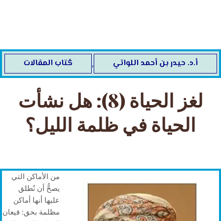
خطي
لى
لمحتوى
أ.د. ‬حيدر‭ ‬بن‭ ‬أحمد‭ ‬اللواتي
كُتاب المقالات
,
لغز الحياة (8): هل نشأت
الحياة في ظلمة الليل؟
من الأماكن التي
يصحُّ أن نُطلق
عليها أنها أماكن
مظلمة بحق: قيعان