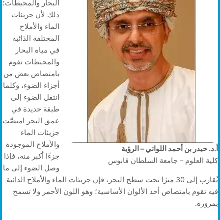
البحار والمحيطات؛
ذلك لأن جزيئات
الماء والأملاح
المختلفة الذائبة
في مياه البحار
والمحيطات تقوم
بامتصاص بعض من
أجزاء الضوء، وكلما
انتقل الضوء إلى
طبقة جديدة في
عمق البحر امتصَّت
جزيئات الماء
والأملاح الموجودة
أ.د. حيدر بن أحمد اللواتي – الرؤية
جزءًا أكبر منه، فإذا
كلية العلوم – جامعة السلطان قابوس
وصل الضوء إلى ما
يُقارب إلى 30 مترًا تحت سطح البحر، فإن جزيئات الماء والأملاح الذائبة
فيه تقوم بامتصاص أحد الألوان الأساسية؛ وهو اللون الأحمر ولا تسمح
بمروره.