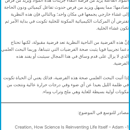
المواد الفاعلة يزيد من فرصة التقاء جزيئات هذه المواد ويزيد من فرص
تصادمها؛ مما يسهل ويزيد من فرص حدوث تفاعل كيميائي ودون الحاجة
إلى غشاء خارجي يجمعها في مكان واحد؛ وبالتالي فإن هذه النظرية
تفترض أن المركبات الكيميائية المكونة للخلية تكونت في بداية الأمر ثم
تكون غشاء الخلية.
إنَّ هذه الفرضية من الناحية النظرية تعد فرضية مقبولة، لكنها تحتاج
دعما تجريبيا قويا يثبت صحة الفرضيات التي تتبناها، وربما البحث العلمي
الذي لا يزال على قدم وساق في هذا المجال سيثبت أو يفند هذه
الفرضية.
إذا أثبت البحث العلمي صحة هذه الفرضية، فذلك يعني أن الحياة تكونت
في ظلمة الليل بعيدا عن أي ضوء وفي درجات حرارة عالية ونتجت من
مكونات أولية بسيطة للغاية وهي ملح وتراب وماء.
مصادر للتوسع في الموضوع:
1- Creation, How Science Is Reinventing Life Itself – Adam