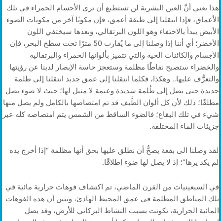
هذا يعني أنَّ العين البشرية لن تستطيع أن ترى الأجسام الحمراء في تلك
الأعماق، فإذا انتقلنا إلى طبقة أعمق، فإن مكونًا آخر من مكونات الضوء
الأبيض يبدأ بالاختفاء وهو اللون البرتقالي، وبعدها سيختفي اللون
الأخضر؛ أي أننا إذا وصلنا إلى ما يُقارب 50 مترًا تحت سطح البحر، فإن
الأجسام والكائنات الحية والتي تتميز بألوانها الحمراء والبرتقالية
والخضراء ستصبح نقاطًا مظلمة وستعجز حاسة الإبصار لدينا عن رؤيتها
والتعرُّف عليها.. وهكذا، فكلما انتقلنا إلى عمق جديد انتقلنا إلى ظلمة
جديدة حتى نصل إلى ظُلمة شديدة وعتمة لا مثيل لها؛ حيث لا ضوء يصل
مطلقًا؛ ذلك لأن كل ألوان الطَّيف قد تم امتصاصها بالكامل ولم يصل منها
شيء في تلك البقاع؛ فالضوء الساقط من الشمس يتم امتصاصه كله عبر
جزيئات الماء المختلفة.
لقد وصلنا الى بقعة يصحُّ أن نطلق عليها بحق أنها مظلمة “إذا أخرج يده
لم يكد يرها”؛ إذ لا يصل لها ضوء إطلاقًا.
في السبعينيات من القرن الماضي، تم اكتشاف فوهات حرارية مائية في
تلك المناطق المظلمة في عمق المحيط الهادئ، وتبين أن هذه الفوهات
المائية الحرارية، تكونت بسبب النشاط البركاني للأرض، وقد يصل