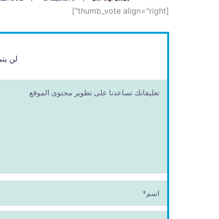
[thumb_vote align="right"]
لن يتم
ا
س
م
*
E