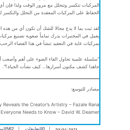
المركبات تتكسر وتتحلل مع مرور الوقت ولذا فإن أي
الحفاظ على المركبات المعقدة من التحلل والتكسر لم
لقد ثبت بما لا يدع مجالا للشك أن تكون أي من هذه ا
يعمل في المختبرات يدرك تماماً صعوبة تصنيع مركبات
بمركبات غاية في التعقيد تنشأ في هذا الفضاء الرحب
“سلسلة علمية تحاول القاء الضوء على أهم وأصعب أسر
جاهدا كشف مكنون أسرارها… كيف نشأت الحياة؟”.
مصادر للتوسع:
 Reveals the Creator’s Artistry – Fazale Rana
at Everyone Needs to Know – David W. Deamer
20/04/2021
0
التعليقات
562
الم