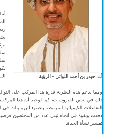
أما
الم
ربم
نشأ
ترك
سلس
سلس
يكو
الف
أ.د. حيدر بن أحمد اللواتي – الرؤية
ومما يدعم هذه النظرية قدرة هذا المركب على التوالد
ذلك في بعض الفيروسات، كما لوحظ أن هذا المركب يس
التفاعلات الكيميائية المرتبطة بتصنيع البروتينات في
دفعت وبقوة في اتجاه تبني عدد من المختصين فرضية ع
تفسير نشأة الحياة.