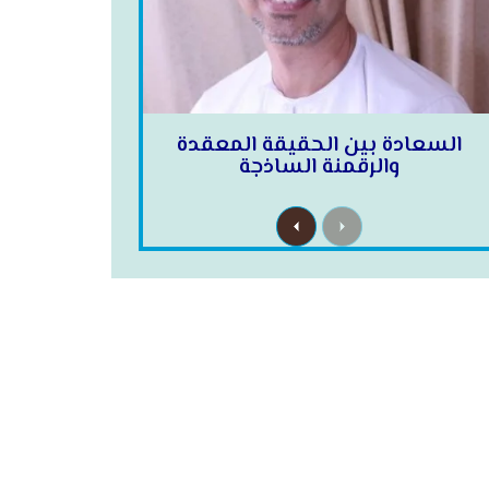
السعادة بين الحقيقة المعقدة
والرقمنة الساذجة
N
P
e
r
x
e
t
v
i
o
u
s