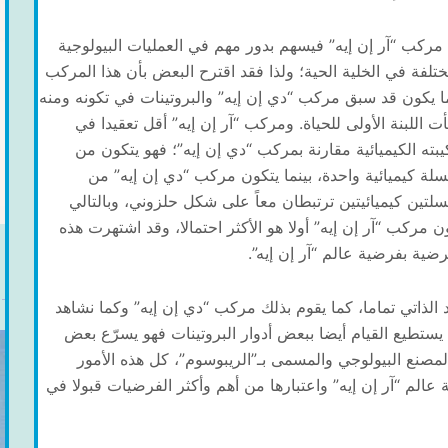
 مركب “آر إن إيه” فيسهم بدور مهم في العمليات البيولوجية
ختلفة في الخلية الحية؛ ولذا فقد اقترح البعض بأن هذا المركب
ا يكون قد سبق مركب “دي إن إيه” والبروتينات في تكونه ومنه
ت اللبنة الأولى للحياة. ومركب “آر إن إيه” أقل تعقيدا في
يبته الكيميائية مقارنة بمركب “دي إن إيه”؛ فهو يتكون من
لة كيميائية واحدة، بينما يتكون مركب “دي إن إيه” من
لتين كيميائيتين ترتبطان معاً على شكل حلزوني، وبالتالي
ن مركب “آر إن إيه” أولا هو الأكثر احتمالا، وقد اشتهرت هذه
رضية بفرضية عالم “آر إن إيه”.
 الذاتي تماما، كما يقوم بذلك مركب “دي إن إيه” وكما نشاهد
تطيع القيام أيضا ببعض أدوار البروتينات فهو يسرّع بعض
 المصنع البيولوجي والمسمى بـ”الريبوسوم”، كل هذه الأمور
الم “آر إن إيه” واعتبارها من أهم وأكثر الفرضيات قبولا في