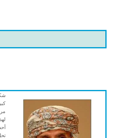
شكل
كبي
مرك
لهذ
أحد
تحل