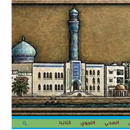
البحث
الصحي
التربوي
كُتَابُنا