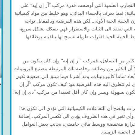
لتجارب العلمية التي أوضحت قدرة مركب “آر إن إيه” على
يائية؛ فيما يعرف بالحساء البدائي، وهو خليط من مواد كيميائية
ن الخلية الحية الأولى. لكن هذه الفرضية وبالمقابل تواجه
التي تفتقد الى الثبات والاستقرار فهي تتفكك بشكل سريع،
ط الخلية الحية لفترات طويلة تسمح لها بالقيام بوظائفها
 كثير من التساهل، فمركب “آر إن إيه” وإن كان يتكون من
 أن الكثير من وظائفه وخاصة تلك المرتبطة بتصنيع البروتينات
لأبعاد تماما كالبروتينات، وقد أشرنا فيما سبق الى صعوبة تكون
ل الذي لم تتطرق اليه هذه الفرضية هو: كيف تكون مركب “آر إن
يتكون بسهولة ويسر وإن كان أقل تعقيدا من مركب “دي إن إيه”.
ت واتضح أن التفاعلات الكيميائية التي تؤدي الى تكون هذا
وأي تغير في هذه الظروف يؤدي الى تكسر المركب، إضافة
ات حرارة منخفضة ووسط مائي حامضي، بجانب بعض العوامل
الحقبة الزمنية.