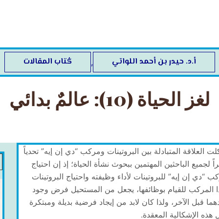
أ.د. ‬حيدر‭ ‬بن‭ ‬أحمد‭ ‬اللواتي
كُتاب المقالات
,
لغز الحياة (10): عالمٌ بدائي
ت العلاقة المتبادلة بين البروتينات ومركب “دي إن إيه” تحدياً
راً لجميع الباحثين المهتمين ببحوث نشأة الحياة؛ إذ إن احتياج
ب “دي إن إيه” للبروتينات لأداء وظيفته واحتياج البروتينات
ا المركب للقيام بوظائفها، يجعل من المستحيل فرض وجود
هما قبل الآخر، ولذا كان لابد من إيجاد فرضية بديلة ومبتكرة
 هذه الإشكالية المعقدة.