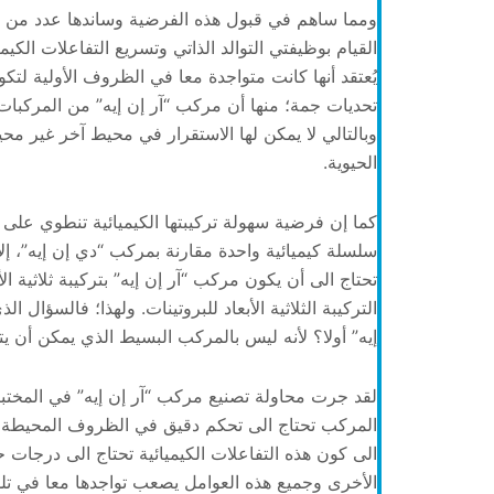
ومما ساهم في قبول هذه الفرضية وساندها عدد من ا
القيام بوظيفتي التوالد الذاتي وتسريع التفاعلات الكيم
يُعتقد أنها كانت متواجدة معا في الظروف الأولية لتكو
تحديات جمة؛ منها أن مركب “آر إن إيه” من المركبات 
وبالتالي لا يمكن لها الاستقرار في محيط آخر غير محي
الحيوية.
كما إن فرضية سهولة تركيبتها الكيميائية تنطوي على
سلسلة كيميائية واحدة مقارنة بمركب “دي إن إيه”، إلا
تحتاج الى أن يكون مركب “آر إن إيه” بتركيبة ثلاثية ا
التركيبة الثلاثية الأبعاد للبروتينات. ولهذا؛ فالسؤا
إيه” أولا؟ لأنه ليس بالمركب البسيط الذي يمكن أن 
لقد جرت محاولة تصنيع مركب “آر إن إيه” في المختبرا
المركب تحتاج الى تحكم دقيق في الظروف المحيطة 
الى كون هذه التفاعلات الكيميائية تحتاج الى درج
الأخرى وجميع هذه العوامل يصعب تواجدها معا في تلك 