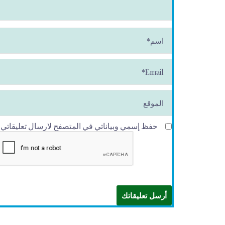
ا
س
م
*
E
m
ai
l*
الموقع
حفظ إسمي وبياناتي في المتصفح لارسال تعليقاتي في