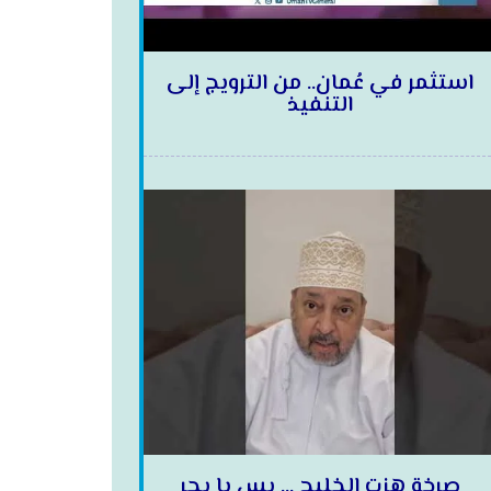
استثمر في عُمان.. من الترويج إلى
التنفيذ
صرخة هزت الخليج … بس يا بحر