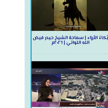
ُكاءُ الأرزاء | سماحة الشيخ حيدر فيض
الله اللواتي | ٢٠٢٦م