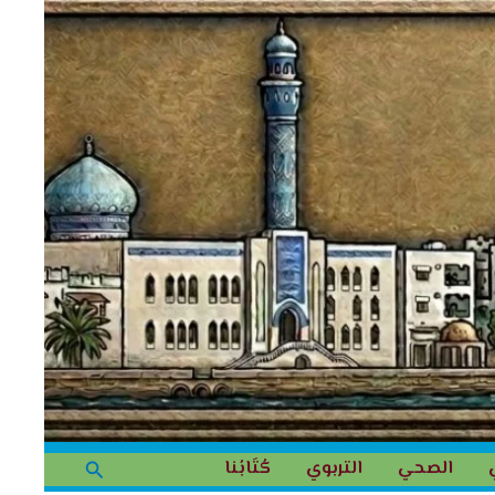
البحث
الصحي
التربوي
كُتَابُنا