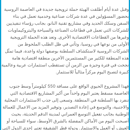
وقبل عدة أيام أطلقت الهيئة حملة ترويجية جديدة في العاصمة الروسية
بحضور المسؤولين في عدة شركات صناعية وخدمية تعمل في بناء
السفن وسكك الحديد وفي مشاريع تقنية النانو، بجانب رؤساء تنفيذيين
للشركات التي تعمل في قطاعات الصناعة والسياحة والبتروكيماويات
وغيرها من القطاعات الاقتصادية الأخرى. وتعد هذه الحملة الترويجية
الأولى من نوعها في روسيا، وتأتي في ظل الطلب الملحوظ من
الشركات الروسية لاستكشاف السلطنة بوصفها دولة واعدة، فيما تمثّل
هذه المنطقة للكثير من المستثمرين الآخرين منطقة اقتصادية هامة
نجحت في فترة وجيزة من الزمن أن تستقطب استثمارات عربية وعالمية
كبيرة لتصبح اليوم مركزاً مثالياً للاستثمار.
فهذا المشروع الحيوي الواقع على مسافة 550 كيلومتراً وسط جنوب
العاصمة مسقط يعتبر اليوم واحداً من أكبر المشاريع الاقتصادية التي
تنفرد بها السلطنة في المنطقة. وتسعى إلى جذب الاستثمارات المحلية
والاجنبية، والتوسع في إعادة التصدير، وتوفير المزيد من الاعمال للعمالة
الوطنية بجانب تفعيل التوسع العمراني لمدينة الدقم الحديثة، بحيث
أصبحت اليوم من الأماكن المفضلة بالشرق الأوسط، سواء للسياحة أو
العيش، أو العمل والاستثمار. ودولة قطر الشقيقة تعتبر إحدى الدول التي