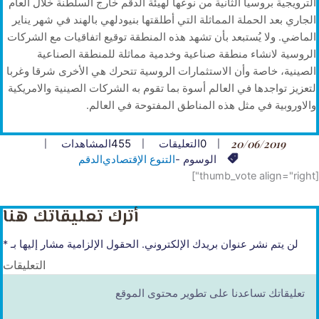
الترويجية بروسيا الثانية من نوعها لهيئة الدقم خارج السلطنة خلال العام
الجاري بعد الحملة المماثلة التي أطلقتها بنيودلهي بالهند في شهر يناير
الماضي. ولا يُستبعد بأن تشهد هذه المنطقة توقيع اتفاقيات مع الشركات
الروسية لانشاء منطقة صناعية وخدمية مماثلة للمنطقة الصناعية
الصينية، خاصة وأن الاستثمارات الروسية تتحرك هي الأخرى شرقا وغربا
لتعزيز تواجدها في العالم أسوة بما تقوم به الشركات الصينية والامريكية
والاوروبية في مثل هذه المناطق المفتوحة في العالم.
20/06/2019
0
التعليقات
455
المشاهدات
الوسوم -
التنوع الإقتصادي
الدقم
[thumb_vote align="right"]
أترك تعليقاتك هنا
لن يتم نشر عنوان بريدك الإلكتروني.
الحقول الإلزامية مشار إليها بـ
*
التعليقات