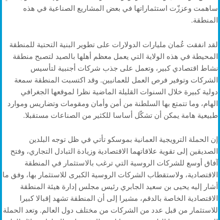
ساهمت وعززّت استثماراتها في بعض المشاريع الصناعية في هذه
المنطقة.
لقد انفقت عُمان مليارات الدولارات على تطوير البنية التحتية للمنطقة
المحيطة في هذه الولاية التي يعمل معظم أهلها بالصيد لتصبح منطقة
نشاط اقتصادي كبير، وتعمل على جذب شركات أجنبية لتأسيس
الشركات وتوفير فرص العمل للعمانيين. وقد اكتسبت المنطقة سمعة
دولية كبيرة خلال السنوات القليلة الماضية نظرا لموقعها الجغرافي
الهام، وما تتمتع بها السلطنة من أمن وأمان ومقومات وتضاريس وموارد
طبيعية هامة يمكن أن تشكّل أساسا للكثير من الصناعات مستقبلا.
إن الحملة الترويجية العمانية بموسكو تأتي في ظل توجه البلدين
الصديقين إلى تقوية علاقاتهما الاقتصادية وزيادة التبادل التجاري، وفتح
آفاق أوسع للشركات الروسية التي ترغب بالاستثمار في المنطقة
الاقتصادية، ولاستقطاب الشركات الروسية الكبرى للاستثمار بها، وفق ما
أشار إليه يحيى بن سعيد الجابري رئيس مجلس إدارة هيئة المنطقة
الاقتصادية الخاصة بالدقم، مشيرا إلى أن المنطقة تشهد إقبالا كبيرا
للاستثمار من قبل عدد من الشركات من مختلف دول العالم. وتعد الحملة