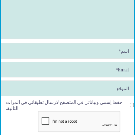
ا
س
م
*
E
m
ai
l*
الموقع
حفظ إسمي وبياناتي في المتصفح لارسال تعليقاتي في المرات
التالية.