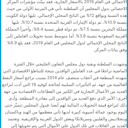
الاجمالي في العام 2019 بالأسعار الجارية، فقد بينّت مؤشرات المركز
الاحصائي بدول المجلس أن السلطنة تأتي في المرتبة الأولى من حيث
هذه النسبة وبواقع 12% من الناتج المحلي الإجمالي، تليها دولة الكويت
بنسبة 10.9%، ثم دولة الإمارات العربية المتحدة بنسبة 10.7%، تليها
مملكة البحرين بنسبة 7.5%، ثم دولة قطر بنسبة 6.4%، وأخيراً المملكة
العربية السعودية بنسبة 3.8%. أما متوسط نسبة تحويلات العاملين إلى
الناتج المحلي الإجمالي لدول المجلس في العام 2019، فقد بلغ 6.9%
وفق بيانات المركز.
وشهدت السلطنة وبقية دول مجلس التعاون الخليجي خلال الفترة
الماضية تراجعًا في عدد العاملين الوافدين نتيجة للتباطؤ الاقتصادي التي
شهدته المنطقة في أعقاب منتصف عام 2014 بسبب تراجع أسعار النفط
العالمية من جهة، ثم التأثيرات السلبية لجائحة كوفيد 19 التي أدت لتراجع
العديد من الأعمال التجارية في الكثير من القطاعات الاقتصادية من جهة
أخرى؛ الأمر الذي دفع العديد من الوافدين إلى مغادرة المنطقة، وأدى
ذلك لتراجع قيمة التحويلات المالية لهم أيضا. فدول المجلس تتميَّز حتى
اليوم بوجود عمالة آسيوية كبيرة لديها تأتي معظمها من الهند وباكستان
وبنجلاديش والفلبين وسريلانكا وبعض الدول العربية والإفريقية. وتعتمد
العديد من العائلات في تلك الدول على الأموال التي يتم تحويلها إلى