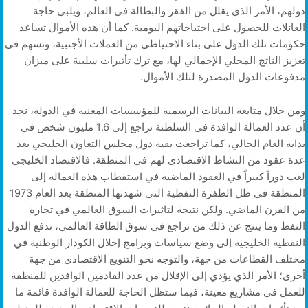
دولهم، الأمر الذي يقلل من الفقر والبطالة في العالم، ويلبي حاجة
العائلات للحصول على احتياجاتهم اليومية. كما أن هذه الأموال تساعد
حكومات تلك الدول على بناء الاحتياطي من العملات الأجنبية، وتسهم في
تعزيز الناتج المحلي الإجمالي لها، مع ترك تأثيرات سلبية على ميزان
مدفوعات الدول المصدرة لتلك الأموال.
ومن خلال متابعة البيانات الرسمية للمؤسسات المعنية في الدولة، نجد
أن عدد العمالة الوافدة في السلطنة تراجع إلى 1.6 مليون شخص في
بداية العام الحالي، كما تراجعت بقية دول مجلس التعاون الخليجي بعد
عدة عقود من النشاط الاقتصادي لهم في المنطقة. فالاقتصاد الخليجي
لعب دوراً كبيراً في العقود الماضية في استقطاب هذه العمالة إلى
المنطقة في ظل الطفرة النفطية التي شهدتها المنطقة بعد العام 1973
من القرن الماضي. ولكن نتيجة لتاثيرات السوق العالمي في تجارة
النفط وما ينتج عن ذلك من تراجع في سوق الطاقة العالمي، تدفع الدول
النفطية الخليجية إلى وضع سياسات وبرامج إحلال الكودار الوطنية في
مختلف القطاعات من جهة، والتوجه نحو التنويع الاقتصادي من جهة
أخرى؛ الأمر الذي يؤدي إلى الإقلال من عدد القادمين الوافدين للمنطقة
للعمل في مشاريع معينة، فيما ستظل الحاجة للعمالة الوافدة قائمة ما