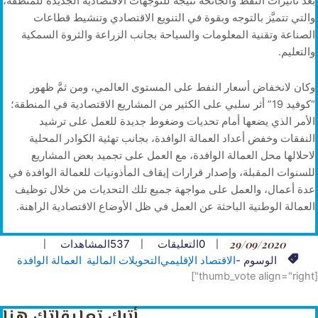
بعد تأثيرات النفط والجائحة نتيجة للتوجهات الاقتصادية الجديدة للمنطقة،
والتي تتميَّز بالتوجه وبقوة في التنويع الاقتصادي وتنشيط قطاعات
الصناعة وتقنية المعلومات والسياحة بجانب الزراعة والثروة السمكية
والتعليم.
وكان لانخفاض أسعار النفط على المستوى العالمي، ومن ثمَّ ظهور
“كوفيد 19” أثر سلبي على الكثير من المشاريع الاقتصادية في المنطقة؛
الأمر الذي يضعها أمام تحديات وضغوط جديدة للعمل على ترشيد
النفقات وخفض أعداد العمالة الوافدة، بجانب تهئية الكوادر المحلية
لاحلالها محل العمالة الوافدة، مع العمل على تجميد بعض المشاريع
للسنوات المقبلة، وإصدار قرارات إيقاف المأذونيات للعمالة الوافدة في
عدة أعمال، والعمل على مواجهة جميع تلك التحديات من خلال توظيف
العمالة الوطنية الباحثة عن العمل في ظل الأوضاع الاقتصادية الراهنة.
29/09/2020
0
التعليقات
537
المشاهدات
الوسوم -
الاقتصاد الإقليمي
التحويلات المالية
العمالة الوافدة
[thumb_vote align="right"]
أترك تعليقاتك هنا