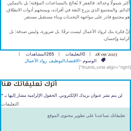
أكثر شمولًا وعدالة. فالفقر لا يُعالج بالمساعدات المؤقتة؛ بل بالتمكين
الدائم. والمجتمع الذي يزرع الثقة في أفراده، ويمنحهم أدوات الانطلاق،
هو مجتمع قادر على مواجهة التحديات وبناء مستقبل مستقر.
إنَّ فكرة بنك لرواد الأعمال ليست ترفًا؛ بل ضرورة، وليس صدقة؛ بل
كرامة وإحسان.
18/09/2025
0
التعليقات
265
المشاهدات
الوسوم -
الاقتصاد
التوظيف
رواد الأعمال
[thumb_vote align="right"]
أترك تعليقاتك هنا
لن يتم نشر عنوان بريدك الإلكتروني.
الحقول الإلزامية مشار إليها بـ
*
التعليقات