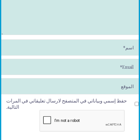
ا
س
م
*
E
m
ai
l*
الموقع
حفظ إسمي وبياناتي في المتصفح لارسال تعليقاتي في المرات
التالية.