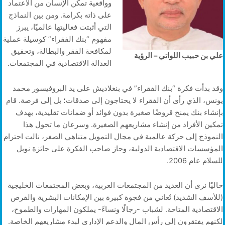
وواقعية تمكّن الإنسان من الاعتماد
على ذاته بكرامة. ومن بين النماذج
التي أثبتت فعاليتها عالميًا، يبرز
مفهوم “بنك الفقراء” كوسيلة عملية
لمكافحة الفقر والبطالة، وتحقيق
علي بن حبيب اللواتي – الرؤية
العدالة الاقتصادية في المجتمعات.
وقد بدأت فكرة “بنك الفقراء” في بنغلاديش على يد البروفيسور محمد
يونس، الذي رأى أن الفقراء لا يحتاجون إلى صدقات؛ بل إلى فرصة. قام
بإنشاء بنك يمنح قروضًا صغيرة بدون فوائد أو ضمانات تقليدية، بهدف
تمكين الأفراد من إنشاء مشاريعهم الصغيرة. وسرعان ما تحول هذا
النموذج إلى حركة عالمية في مجال التمويل متناهي الصغر، نالت احترام
المؤسسات الاقتصادية الدولية، وحاز صاحب الفكرة على جائزة نوبل
للسلام عام 2006.
حاليًا نرى أن العديد من المجتمعات العربية، وبعض المجتمعات الخليجية
(للأسف الشديد) تُعاني من فجوة كبيرة بين الإمكانات البشرية والفرص
الاقتصادية المتاحة. لشباب -رجالًا ونساءً- يملكون المهارات والطموح،
لكنهم يفتقرون إلى رأس المال والدعم الإداري لبدء مشاريعهم الخاصة.