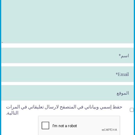
ا
س
م
*
E
m
ai
l*
الموقع
حفظ إسمي وبياناتي في المتصفح لارسال تعليقاتي في المرات
التالية.