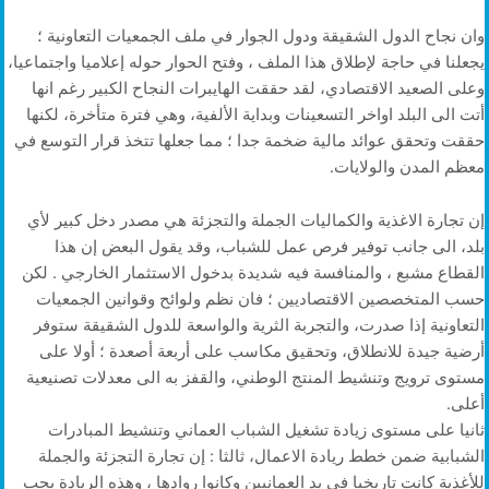
وان نجاح الدول الشقيقة ودول الجوار في ملف الجمعيات التعاونية ؛
يجعلنا في حاجة لإطلاق هذا الملف ، وفتح الحوار حوله إعلاميا واجتماعيا،
وعلى الصعيد الاقتصادي، لقد حققت الهايبرات النجاح الكبير رغم انها
أتت الى البلد اواخر التسعينات وبداية الألفية، وهي فترة متأخرة، لكنها
حققت وتحقق عوائد مالية ضخمة جدا ؛ مما جعلها تتخذ قرار التوسع في
معظم المدن والولايات.
إن تجارة الاغذية والكماليات الجملة والتجزئة هي مصدر دخل كبير لأي
بلد، الى جانب توفير فرص عمل للشباب، وقد يقول البعض إن هذا
القطاع مشبع ، والمنافسة فيه شديدة بدخول الاستثمار الخارجي . لكن
حسب المتخصصين الاقتصاديين ؛ فان نظم ولوائح وقوانين الجمعيات
التعاونية إذا صدرت، والتجربة الثرية والواسعة للدول الشقيقة ستوفر
أرضية جيدة للانطلاق، وتحقيق مكاسب على أربعة أصعدة ؛ أولا على
مستوى ترويج وتنشيط المنتج الوطني، والقفز به الى معدلات تصنيعية
أعلى.
ثانيا على مستوى زيادة تشغيل الشباب العماني وتنشيط المبادرات
الشبابية ضمن خطط ريادة الاعمال، ثالثا : إن تجارة التجزئة والجملة
للأغذية كانت تاريخيا في يد العمانيين وكانوا روادها ، وهذه الريادة يجب