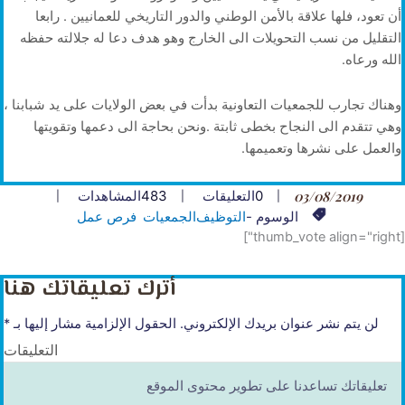
أن تعود، فلها علاقة بالأمن الوطني والدور التاريخي للعمانيين . رابعا
التقليل من نسب التحويلات الى الخارج وهو هدف دعا له جلالته حفظه
الله ورعاه.
وهناك تجارب للجمعيات التعاونية بدأت في بعض الولايات على يد شبابنا ،
وهي تتقدم الى النجاح بخطى ثابتة .ونحن بحاجة الى دعمها وتقويتها
والعمل على نشرها وتعميمها.
03/08/2019
0
التعليقات
483
المشاهدات
الوسوم -
التوظيف
الجمعيات
فرص عمل
[thumb_vote align="right"]
أترك تعليقاتك هنا
لن يتم نشر عنوان بريدك الإلكتروني.
الحقول الإلزامية مشار إليها بـ
*
التعليقات