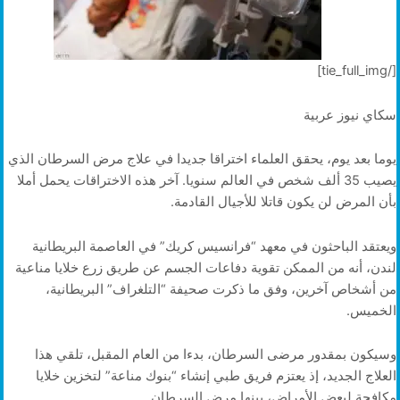
[/tie_full_img]
سكاي نيوز عربية
يوما بعد يوم، يحقق العلماء اختراقا جديدا في علاج مرض السرطان الذي
يصيب 35 ألف شخص في العالم سنويا. آخر هذه الاختراقات يحمل أملا
بأن المرض لن يكون قاتلا للأجيال القادمة.
ويعتقد الباحثون في معهد “فرانسيس كريك” في العاصمة البريطانية
لندن، أنه من الممكن تقوية دفاعات الجسم عن طريق زرع خلايا مناعية
من أشخاص آخرين، وفق ما ذكرت صحيفة “التلغراف” البريطانية،
الخميس.
وسيكون بمقدور مرضى السرطان، بدءا من العام المقبل، تلقي هذا
العلاج الجديد، إذ يعتزم فريق طبي إنشاء “بنوك مناعة” لتخزين خلايا
مكافحة لبعض الأمراض، بينها مرض السرطان.