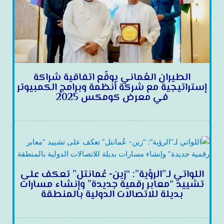
الطيران العُماني يوقّع اتفاقية شراكة
إستراتيجية مع شركة أنظمة وبرامج الكمبيوتر
في معرض كومكس 2025
اللواتي لـ”الرؤية”: “زين- عُمانتل” تعكف على
تشييد “معابر رقمية جديدة” وإنشاء مسارات
بديلة للاتصالات الدولية بالمنطقة