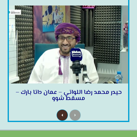
حيدر محمد رضا اللواتي – عمان داتا بارك –
مسقط شوو
N
P
e
r
x
e
t
v
i
o