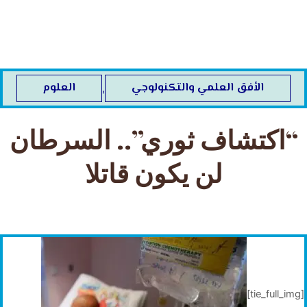
خطي
لى
لمحتوى
الأفق العلمي والتكنولوجي
العلوم
,
“اكتشاف ثوري”.. السرطان
لن يكون قاتلا
[tie_full_img]