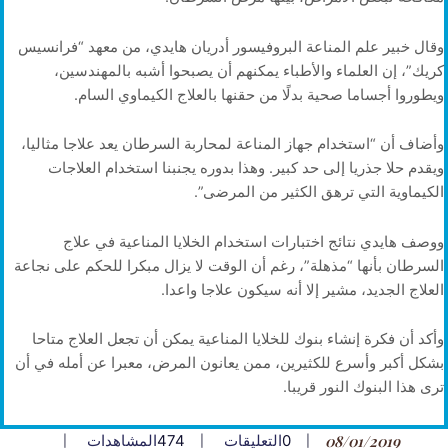
وقال خبير علم المناعة البروفيسور أدريان هايدي، من معهد “فرانسيس
كريك”، إن العلماء والأطباء يمكنهم أن يصبحوا أشبه بالمهندسين،
ويطوروا أجساما صحية بدلًا من حقنها بالعلاج الكيماوي السام.
وأضاف أن “استخدام جهاز المناعة لمحاربة السرطان يعد علاجا مثاليا،
ويقدم حلا جذريا إلى حد كبير. وهذا بدوره يجنبنا استخدام العلاجات
الكيماوية التي ترهق الكثير من المرضى”.
ووصف هايدي نتائج اختبارات استخدام الخلايا المناعية في علاج
السرطان بأنها “مذهلة”، رغم أن الوقت لا يزال مبكرا للحكم على نجاعة
العلاج الجديد، مشير إلا أنه سيكون علاجا واعدا.
وأكد أن فكرة إنشاء بنوك للخلايا المناعية يمكن أن تجعل العلاج متاحا
بشكل أكبر وأسرع للكثيرين، ممن يعانون المرض، معبرا عن أمله في أن
ترى هذا البنوك النور قريبا.
08/01/2019
0
التعليقات
474
المشاهدات