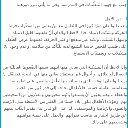
جنب مع جهود المعلّمات في المدرسة، وفي ما يأتي نبرز دورهما:
أ – دور الأهل
يلعب الوالدان دورًا كبيرًا في التّعامل مع مَنْ يعاني من اضطّراب فرط
الحركة وتشتّت الانتباه، فإذا لاحظ الوالدان أنّ طفلهما قليل الانتباه
وسهل التّشتّت، ولكنه غير مندفع أو كثير الحركة، فعليهما عرض الطّفل
على طبيب لفحص حاسة السّمع لديه للتّأكد من سلامته، وعدم وجود أيّ
مشكلات به وبعمليّات الاستماع.
وإذا لاحظا أنّ المشكلة التي يعاني منها ابنهما سببها الضّغوط العائليّة من:
انفصال أو طلاق، أو أحوال غير مستفرّة يعاني منها في البيت، فيفضّل أنْ
يزيد الوالدان الوقت الذي يقضيانه مع الطّفل، والعمل على تطمينه،
ومعاملته معاملة حسنة؛ فالأطفال بحاجة إلى قدر كبير من الحب
والعطف، وهم يحبّون أنْ يسمعوا بأنّهم محبوبون ومقدّرون من المحيطين
بهم، وهؤلاء الأطفال يبلون بلاء حسنًا في الكثير من الأنشطة مثل: الرّسم
والفنون والرّياضة والموسيقى، لذا على الوالدين بناء تقدير الذّات لديهم
عن طريق اختيار ما يناسب قدراتهم، والعمل على تنمية مواهبهم
وتشجيعهم على ذلك.