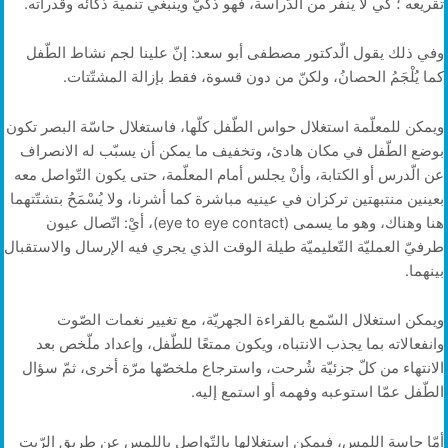
تقريعه ؛ كي لا ينفر من الدّراسة، فهو ذكيّ وينبغي تنمية ذكائه وقدراته.
وفي ذلك يقول الّدكتور مصطفى أبو سعد: إنّ علينا لجم نشاط الطّفل
كما يُلْجَمُ الحصانُ، ولكنّ من دون قسوة، فقط بإزالة المشتّتات.
ويمكن للمعلّمة استغلال حواس الطّفل كلّها، فاستغلال حاسّة البصر تكون
بوضع الطّفل في مكان هادئ، وتخفيف ما يمكن أن يسبّب له الانصراف
عن الّدرس أو الكتابة، وأنْ يجلس أمام المعلّمة، حتى يكون التّواصل معه
بعينين منتبهتين تركزان في عينيه مباشرة كما أشرنا، ولا يُسْمَحُ بتشتّتهما
هنا وهناك، وهو ما يسمى (eye to eye contact)، أيْ: اتّصال عيون
طرفيّ العمليّة التّعليميّة طيلة الوقت الذي يجري فيه الإرسال والاستقبال
بينهما.
ويمكن استغلال السّمع بالقراءة الجهريّة، مع تغيير نغمات الصّوت
وانفعالاته بما يجذب الانتباه، ويكون ممتعًا للطّفل، وإعداد ملّخص بعد
الانتهاء من كلّ جزئيّة شُرحت، واسترجاع ملخصّها مرّة أخرى، ثمّ سؤال
الطّفل عمّا استوعبه وفهمه أو استمع إليه.
أمّا حاسة اللمس، فيمكن استغلالها بالتّواصل باللمس عن طريق الرّبت