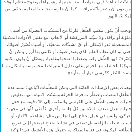
تشتّت انتباهه؛ فهي متواصلة معه بعينيها، وهو يراها بوضوح معظم الوقت
من دون أنْ يشعر بأنّه مراقب، كما أنّ جلوسه بجانب المعلمة يخفّف من
إمكانيّة اللهو.
ويجب أنْ يكون مكتب الطّفل فارغًا من المشتّتات البصريّة من أشياء
ملوّنة أو براقة، ولا سيّما المزركشة أو الألعاب، مع تقليل الأدوات المكتبيّة
المستعملة قدر الإمكان، أو أيّ مشتتّات سمعيّة، أو أشياء تٌصْدِرُ أصواتًا،
حتى لو كان غطاء القلم الذي يصدر صوتًا، أو كالتي بها أزرار يمكن أنْ
يَصْرِفَ فيها الطّفل وقته بضغطها لفتحها وغلقها، ويفضّل أنْ يكون مكتبه
موجّهًا للحائط، مع الحرص على تقليل المثيرات المحسوسة بالمكان، وما
يلفت النّظر ككرسي دوار أو متأرجح.
وهناك بعض الإرشادات العامّة التي يمكن للمعلّمات اتّباعها؛ لمساعدة
الطّفل المصاب باضطّراب فرط الحركة وتشتّت الانتباه منها: تقليص
فترات جلوس الطّفل على الكرسي والمكتب إلى 15 دقيقة مع جعل
فترات تعدل ضعف المدّة بين كلّ جلسة وأخرى، تُقْضَى كلّها في مجهود
حركيّ، وليس في عمل يحتاج إلى الجلوس مثل: مشاهدة التّلفاز، أو
تسلية تتطلب الرّاحة، بل تقضى في نشاط يحتاج تَمضيتها إلى تفريغ
الطّاقة المكبوتة في فترة المذاكرة، وتتمثّل هذه الأنشطة في: الرّكض،