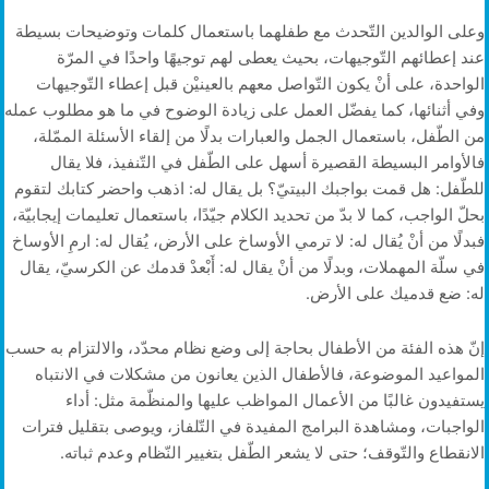
وعلى الوالدين التّحدث مع طفلهما باستعمال كلمات وتوضيحات بسيطة
عند إعطائهم التّوجيهات، بحيث يعطى لهم توجيهًا واحدًا في المرّة
الواحدة، على أنْ يكون التّواصل معهم بالعينيْن قبل إعطاء التّوجيهات
وفي أثنائها، كما يفضّل العمل على زيادة الوضوح في ما هو مطلوب عمله
من الطّفل، باستعمال الجمل والعبارات بدلًا من إلقاء الأسئلة الممّلة،
فالأوامر البسيطة القصيرة أسهل على الطّفل في التّنفيذ، فلا يقال
للطّفل: هل قمت بواجبك البيتيّ؟ بل يقال له: اذهب واحضر كتابك لتقوم
بحلّ الواجب، كما لا بدّ من تحديد الكلام جيّدًا، باستعمال تعليمات إيجابيّة،
فبدلًا من أنْ يُقال له: لا ترمي الأوساخ على الأرض، يُقال له: ارمِ الأوساخ
في سلّة المهملات، وبدلًا من أنْ يقال له: أَبْعدْ قدمك عن الكرسيّ، يقال
له: ضع قدميك على الأرض.
إنّ هذه الفئة من الأطفال بحاجة إلى وضع نظام محدّد، والالتزام به حسب
المواعيد الموضوعة، فالأطفال الذين يعانون من مشكلات في الانتباه
يستفيدون غالبًا من الأعمال المواظب عليها والمنظّمة مثل: أداء
الواجبات، ومشاهدة البرامج المفيدة في التّلفاز، ويوصى بتقليل فترات
الانقطاع والتّوقف؛ حتى لا يشعر الطّفل بتغيير النّظام وعدم ثباته.