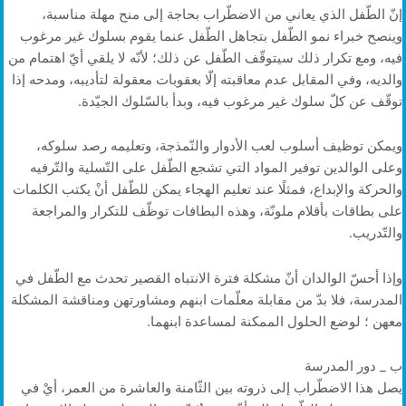
إنّ الطّفل الذي يعاني من الاضطّراب بحاجة إلى منح مهلة مناسبة،
وينصح خبراء نمو الطّفل بتجاهل الطّفل عنما يقوم بسلوك غير مرغوب
فيه، ومع تكرار ذلك سيتوقّف الطّفل عن ذلك؛ لأنّه لا يلقي أيّ اهتمام من
والديه، وفي المقابل عدم معاقبته إلّا بعقوبات معقولة لتأديبه، ومدحه إذا
توقّف عن كلّ سلوك غير مرغوب فيه، وبدأ بالسّلوك الجيّدة.
ويمكن توظيف أسلوب لعب الأدوار والنّمذجة، وتعليمه رصد سلوكه،
وعلى الوالدين توفير المواد التي تشجع الطّفل على التّسلية والتّرفيه
والحركة والإبداع، فمثلًا عند تعليم الهجاء يمكن للطّفل أنْ يكتب الكلمات
على بطاقات بأقلام ملونّة، وهذه البطافات توظّف للتكرار والمراجعة
والتّدريب.
وإذا أحسّ الوالدان أنّ مشكلة فترة الانتباه القصير تحدث مع الطّفل في
المدرسة، فلا بدّ من مقابلة معلّمات ابنهم ومشاورتهن ومناقشة المشكلة
معهن ؛ لوضع الحلول الممكنة لمساعدة ابنهما.
ب _ دور المدرسة
يصل هذا الاضطّراب إلى ذروته بين الثّامنة والعاشرة من العمر، أيْ في