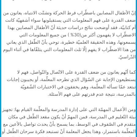
إنّ الأطفال المصابين باضطّراب فرط الحركة وتشتّت الانتباه، يعانون من
ضعف القدرة على فهم المعلومات التي يستقبلونها سواء أشفهيّة كانت
أم كتابيّة، فقد أوضحت نتائج دراسات حديثة أنّ الأطفال المصابين بهذا
الاضطّراب لا يفهمون أكثر من(30% ) من جميع المعلومات التي
يسمعونها، وهذه الحقيقة العلميّة خطيرة، توحي بأنّ الطّفل الذي يعاني
من هذا الاضطّراب لا يفهم إلّا ثلث المعلومات التي يتلقّاها في أثناء اليوم
الدّراسيّ.
كما أنّهم يعانون من ضعف القدرة على الاتّصال والتّواصل، فهم لا
يستطيعون الإجابة عن السّؤال الذي تطرحه المعلّمة، أو يجيبون إجابات
تبتعد عمّا تسأله المعلّمة، وهم يخفقون في الاختبارات الشّفويّة
بالمدرسة، نتيجة عدم قدرتهم على فهم الأسئلة.
ومن الأعمال المهمّة التي على إدارة المدرسة والمعلّمة القيام بها: تجهيز
بيئة التّعليم في المدرسة، فمن المهمّ أنْ يكون مقعد الطّفل في مكان
متقدم في الصّفوف في الوسط، بما يسمح بأنْ يحدث تواصل بالأعين مع
المعلّمة باستمرار، وهذا يجعل المعلمة أنْ تستبعد فكرة سرحان الطّفل أو