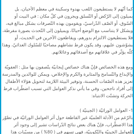
كما أنّهم لا يستطيعون اللعب بهدوء وسكينة في معظم الأحيان، بل
يميلون إلى الرّكض أو التّسلق ويجرون في كلّ مكان : في البيت أو
السّوق، أو الصّف الدّراسيّ، ويقومون بهذه التّصرفات بشكل مبالغ فيه،
وبشكل لا يتناسب مع الوضع أحيانًا، ويميلون إلى التّحدث بصورة مفرطة،
فلا يستطيعون الالتزام بدورهم، ويقاطعون الآخرين في الحديث، أو
يشوّشون عليهم، وقد يكون فرط نشاطهم مصاحبًا للسّلوك العدائيّ، وهذا
كلّه يؤثّر في علاقاتهم مع أصدقائهم وعائلاتهم.
ومع هذه الخصائص فإنّ هناك خصائص إيجابيّة يتّصفون بها مثل : العفويّة
والإبداع والتّسامح والمثابرة والكرم والإخلاص، ويمكن للوالدين والمدرسة
تعزيز هذه الصّفات الحسنة، وتوفير البيئة اللازمة لتحويل هؤلاء الأطفال
إلى أفراد ناجحين، وفي ما يأتي نذكر العوامل التي تسبب اضطّراب فرط
الحركة وتشتّت الانتباه:
1- العوامل الوراثيّة ( الجينيّة )
بالرّغم من الأدلة العلميّة غير القاطعة حول أثر العوامل الوراثيّة في تطوّر
هذا الاضطّراب، فإنّ هناك بعض نتائج الدّراسات تشير إلى وجود أثر
للعوامل الجينيّة والتّكوينيّة، فهي تسهم في ( 80% ) من مسبّبات هذا