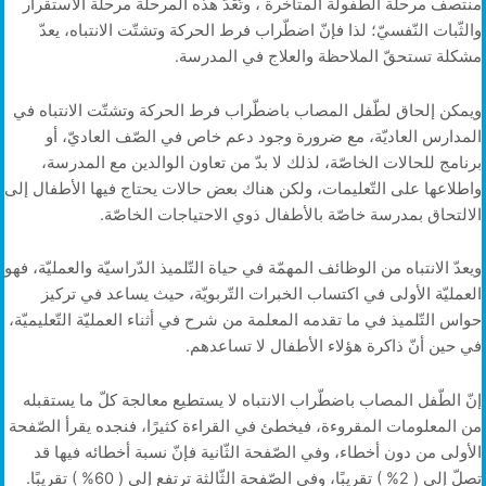
منتصف مرحلة الطّفولة المتأخّرة ، وتُعَدّ هذه المرحلة مرحلة الاستقرار
والثّبات النّفسيّ؛ لذا فإنّ اضطّراب فرط الحركة وتشتّت الانتباه، يعدّ
مشكلة تستحقّ الملاحظة والعلاج في المدرسة.
ويمكن إلحاق لطّفل المصاب باضطّراب فرط الحركة وتشتّت الانتباه في
المدارس العاديّة، مع ضرورة وجود دعم خاص في الصّف العاديّ، أو
برنامج للحالات الخاصّة، لذلك لا بدّ من تعاون الوالدين مع المدرسة،
واطلاعها على التّعليمات، ولكن هناك بعض حالات يحتاج فيها الأطفال إلى
الالتحاق بمدرسة خاصّة بالأطفال ذوي الاحتياجات الخاصّة.
ويعدّ الانتباه من الوظائف المهمّة في حياة التّلميذ الدّراسيّة والعمليّة، فهو
العمليّة الأولى في اكتساب الخبرات التّربويّة، حيث يساعد في تركيز
حواس التّلميذ في ما تقدمه المعلمة من شرح في أثناء العمليّة التّعليميّة،
في حين أنّ ذاكرة هؤلاء الأطفال لا تساعدهم.
إنّ الطّفل المصاب باضطّراب الانتباه لا يستطيع معالجة كلّ ما يستقبله
من المعلومات المقروءة، فيخطئ في القراءة كثيرًا، فنجده يقرأ الصّفحة
الأولى من دون أخطاء، وفي الصّفحة الثّانية فإنّ نسبة أخطائه فيها قد
تصلّ إلى ( 2% ) تقريبًا، وفي الصّفحة الثّالثة ترتفع إلى ( 60% ) تقريبًا.