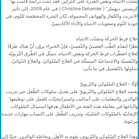
تشتّت الانتباه ونقص القدرة على التّركيز، فقد ثنتت دراسة قامت بها ”
كريستين ديهملر” ( Christine Dehamler ) في عام 2009، إلى تأثير
الانترنت والتّلفاز والهواتف المحمولة، إبّان الفترة المخصّصة للنّوم، في
جودة النّوم وصعوبات الانتباه والأداء الأكاديميّ.
علاج فرط الحركة وتشتّت الانتباه
نظرًا لتقدّم الطّب العصبيّ والنّفسيّ، فإنّ الخبراء يروْن أنّ هناك طرقًا
لعلاج اضطّراب فرط الحركة ونقص الانتباه، تتمثّل في الطّرق التّربويّة
والنّفسيّة والاجتماعيّة المتمثّلة في العلاج السّلوكيّ، والعلاج الدّوائيّ،
نتناولها بالتّفصيل في ما يأتي:
أوّلًا – العلاج السّلوكي والتّربويّ
يعتمد العلاج السّلوكي والتّربويّ على تعديل سلوكات الطّفل عبر تدريب
الوالدين والمعلمات على أساليب واستراتيجيّات للعمل على توظيفها
واتّباعها في معاملة هذه الفئة من الأطفال هدفها استبدال السّلوكات
الإيجابيّة بالسّلوكات السّلبيّة، وتدريب الطّفل على اكتساب مهارات جديدة
مرغوبة.
وهذا العلاج السّلوكي والتّربوي، يقوم به الأهل، وبخاصّة الوالدين، جنبًا إلى