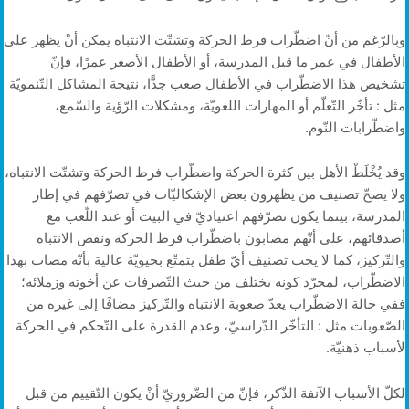
وبالرّغم من أنّ اضطّراب فرط الحركة وتشتّت الانتباه يمكن أنْ يظهر على
الأطفال في عمر ما قبل المدرسة، أو الأطفال الأصغر عمرًا، فإنّ
تشخيص هذا الاضطّراب في الأطفال صعب جدًّا، نتيجة المشاكل التّنمويّة
مثل : تأخّر التّعلّم أو المهارات اللغويّة، ومشكلات الرّؤية والسّمع،
واضطّرابات النّوم.
وقد يُخْلَطْ الأهل بين كثرة الحركة واضطّراب فرط الحركة وتشتّت الانتباه،
ولا يصحّ تصنيف من يظهرون بعض الإشكاليّات في تصرّفهم في إطار
المدرسة، بينما يكون تصرّفهم اعتياديّ في البيت أو عند اللّعب مع
أصدقائهم، على أنّهم مصابون باضطّراب فرط الحركة ونقص الانتباه
والتّركيز، كما لا يجب تصنيف أيّ طفل يتمتّع بحيويّة عالية بأنّه مصاب بهذا
الاضطّراب، لمجرّد كونه يختلف من حيث التّصرفات عن أخوته وزملائه؛
ففي حالة الاضطّراب يعدّ صعوبة الانتباه والتّركيز مضافًا إلى غيره من
الصّعوبات مثل : التأخّر الدّراسيّ، وعدم القدرة على التّحكم في الحركة
لأسباب ذهنيّة.
لكلّ الأسباب الآنفة الذّكر، فإنّ من الضّروريّ أنْ يكون التّقييم من قبل