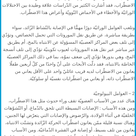
الاضطّراب، فقد أشارت الكثير من الدّراسات علاقة وطيدة بين الاختلالات
الوراثيّة والأخطاء في الأحماض النّوويّة وأعراض هذا الاضطّراب.
وتلعب العوامل الوراثيّة دورًا مهمًّا في الإصابة بالنّشاط الزّائد، سواء
بطريقة مباشرة، عن طريق نقل الموروثات التي تحمل الخصائص، وتؤدّي
إلى تلف بعض المراكز العصبيّة المسؤولة عن الانتباه بالمخ، أم بطريق
غير مباشر عبر نقل هذه الموروثات لعيوب تكوينيّة تؤدّي إلى تلف أنسجة
المخ، وهي بدورها تؤدّي إلى ضعف نموّه، بما في ذلك المراكز العصبيّة
الخاصّة بالانتباه، فقد دلّت الأبحاث على أنّ واحدًا من كلّ أربعين طفلًا
يعانون من الاضطّراب لديه قريب عائليّ واحد على الأقل يعاني من
الاضطّراب ذاته، أو يعاني من اضطّرابات نفسيّة أو سلوكيّة.
2 – العوامل البيولوجيّة
هناك عدد من الأسباب العضويّة تقف وراء حدوث مثل هذا الاضطّراب،
ومن هذه الأسباب : الإصابات البسيطة التي تلحق بالدّماغ، أو التّشوّهات
الخلقيّة في أثناء الولادة، والرّضوض والإصابات التي يتعرّض لها الجنين،
وهناك نسبة قليلة ممّن يعانون اضطّراب الحركة الزّائدة وتشتّت الانتباه،
يعانون من تلف بسيط، أو إصابة في القشرة الدّماغيّة. ومن الأسباب