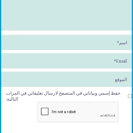
ا
س
م
*
E
m
ai
l*
الموقع
حفظ إسمي وبياناتي في المتصفح لارسال تعليقاتي في المرات
التالية.