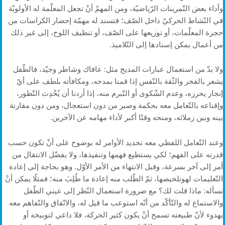
وأداء بعض التّمرينات الرّياضيّة، ومن المهمّ أنْ تجعل المعلّمة له الأولويّة
في النّشاط الحركيّ داخل الصّف؛ فتسند له مهمّة إحضار الكراسات من
حجرة المعلّمات، أو توزيعها على الصّف، أو تنظيف اللوح، إلى غير ذلك
من أعمال يمكن إسنادها إلى التّلاميذ.
ولا بدّ من استعمال عبارات المديح مثل: عافاك وشاطر وجيّد، فالطّفل
يشعر بالفخر والثّقة بالنّفس إذا قمنا بمدحه، ومكافأته بلطف على أيّ
إنجاز يحرزه، وعدم الشّكوى أو التّبرم منه، إذا أردنا أن يُحْدِث التّطور،
وإقناعه بالتّعامل معه بحكمة وصبر من دون استعجال، ومن دون مقارنة
بينه وبين زملائه، ومنحه وقتًا أكبر لأداء مهامه عن الآخرين.
وعند التّعامل اللفظي معه تحديد الأوامر له بوضوح على أنْ تكون حسب
قدرته على الفهم؛ لكي يستطيع فهمها وتنفيذها، ولا يفضّل الانتقال من
أمر إلى آخر بسرعة، وقبل الانتهاء من الأمر الأوّل. وهو بحاجة إلى إعادة
التّعليمات لهوتلخيصها، ثمّ الطّلب منه إعادة ما طُلِبَ منه؛ فمثلًا يمكن أنْ
نسأله: ماذا قلت لك؟ مع ضرورة استعمال النّظر إلى عيني الطّفل
والاستماع له والتّأكّد من أنّه استوعب ما قيل له، والاتّفاق والتّفاهم معه
بهدوء لأنّ طبيعته تسمح أنْ يكون كثير الحركة، فلا داعي لتوبيخه أو