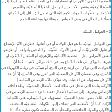
العضويّة الأخرى : الأورام، أو اضطّرابات في الغدد الصّماء منها فرط إفراز
الغدّة الدّرقيّة، ونقص الأكسجين الواصل للخلايا الدّماغيّة، والتّعرض
للأشعة، واضطّراب المواد الكيميائيّة التي تحمل الرّسائل إلى الدّماغ،
فضلًا عن الخلل في بعض الحواس أو وظائفها وبخاصّة السّمع.
3 – العوامل البيئيّة
من العوامل البيئيّة ما هو قبل الولادة أو في أثنائها، فتعرّض الأمّ للإشعاع،
أو تناول الكحوليّات أو بعض الأدويّة الطّبيّة، أو التّدخين بأنواعه، أو تعرّضها
لبعض الأمراض مثل : الحصبة الألمانيّة والزّهريّ، أو السّعال الدّيكيّ، او
غيرها ما يؤدّي إلى تلف الدّماغ بما في ذلك مراكز الانتباه، كما أنّ
الحوادث التي تؤدّي إلى ارتجاج في المخ، أو تسبّب في زيادة الكهرباء في
الدّماغ، وفي نقصان النّواقل العصبيّة التي تُفرز وفي الدّماغ، إذْ أنّ هذه
النّواقل مسؤولة عن الانتباه، وقد تؤدّي مادّة الرّصاص السّامة (
التّوكسينات) التي تدخل في طلاء لعب الأطفال الخشبيّة، وطلاء أقلام
الرّصاص وغيرها، إلى تسمّم الأطفال؛ فعندما تزداد نسبة الرّصاص في
الدّم، تٌتْلَفُ بعض الخلايا العصبيّة المسؤولة عن السّيطرة على النّشاط
الزّائد، كما أنّ الأطعمة التي تضاف إليها النّكهات الصّناعيّة المختلفة،
والألوان والمواد الحافظة، والمحلّيات المصنّعة، تكون ضارة جدًّا، إذا