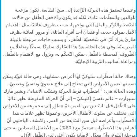
وعندما تستمرّ هذه الحركة الزّائدة إلى سنّ السّابعة، تكون مزعجة
للوالدين والمعلّمات عادة، لكنّه قد يكون ردّة فعل الطّفل من حالات
الضّغط والتّوتّر والملل التي يواجهها، بسبب ظروف عائليّة مثل : اهتمام
الأهل بمولود جديد، أو فقدان أحد أفراد العائلة، أو مرور العائلة بظرف
طارئ يترك أثرًا في شخصيّة الطّفل، أو بسبب حاجات مرتبطة بالبيئة
المدرسيّة، وفي هذه الحالة يعدّ هذا السّلوك سلوكًا بسيطًا وتفاعلًا مع
الظّروف المحيطة بالطّفل، يمكن التّحكّم به، ويزول مع الاهتمام بالطّفل،
ومراعاة أساليب التّربية الإيجابيّة.
وهناك حالة اضطّراب سلوكيّ لها أعراض متشابهة، وهي حالة قويّة يمكن
تصنيفها ضمن الأمراض التي تحتاج إلى علاج عضويّ ونفسيّ وعصبيّ،
وهذه الحالة هي : ” اضطّراب فرط الحركة وتشتّت الانتباه”، ويشير مارك
ستيوارت – عالم نفسيّ إكلينكيّ – إلى أنّ الحركة المفرطة تظهر غالبًا
على الطّفل قبل السّنتين من العمر، ثمّ تتطوّر إلى مجموعة من الأعراض
التي تختلف عن سلوك الأطفال الآخرين، وعمومًا تظهر علامات هذا
الاضطّراب وأعراضه قبل سن السّابعة من العمر، واكتشف الباحثون أنّ
أعراض هذا الاضطّراب تستمرّ مع ( 60% ) من الأطفال المصابين به حتى
مرحلة البلوغ، وأنّ معدّل الإصابة يكون أعلى لدى الطّفل الأوّل.