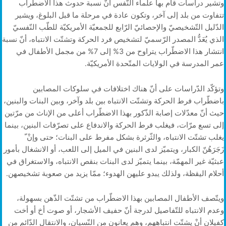
وتشير دراسات قام بها علماء النّفس أنّ نسبة حدوث هذا الاضطّراب
تتفاوت من بلد إلى آخر، وتكون عادة في مرحلة ما قبل البلوغ، ويشير
الدّليل التّشخيصيّ والإحصائيّ الرّابع للجمعيّة الأمريكيّة للطّب النّفسيّ
الذي يُعَدُّ المصدر الرّسميّ لتشخيص فرد الحركة وتشتّت الانتباه، أنّ نسبة
انتشار هذا الاضطّراب يتراوح من 3% إلى 7% من مجمل الأطفال في
عمر المدرسة في الولايات المتّحدة الأمريكيّة.
وتؤكّد الدّراسات على أنّ هناك اختلافات في سلوكات المصابين
باضطّراب فرط الحركة وتشتّت الانتباه بين بلد وآخر، وبين البنات والبنين،
حيث أنّ معدّلات إصابة الذّكور بهذا الاضطّراب أعلى من الإناث من مرّتين
إلى تسع مرّات، فيغلب فرط الحركة والاندفاع على تصرّفات البنين، بينما
يغلب تشتّت الانتباه، والثّرثرة بشكل مفرط على البنات؛ حتى وإنْ ّ
زَجَرَهُنّ الكبار، ويتميّز لدى البنين في الميل إلى اللعب، أو الانشغال بأمور
عبثيّة غير المهمّة، بينما يتميّز لدى البنات بنقص الانتباه، والاستغراق في
أحلام اليقظة، ولذلك يبدو عليهن الهدوء؛ ممّا يزيد من صعوبة تشخيصهن.
ويتّصف الأطفال المصابين بهذا الاضطّراب من تشتّت الذّهن بسهولة،
وعدم الانتباه للتّفاصيل لدرجة أنّ حفيف الأشجار، أو صوت أخ أو أخت
كفيلان أنْ يشتّت انتباههم، وهم يعانون من النّسيان، والانتقال الدّائم من