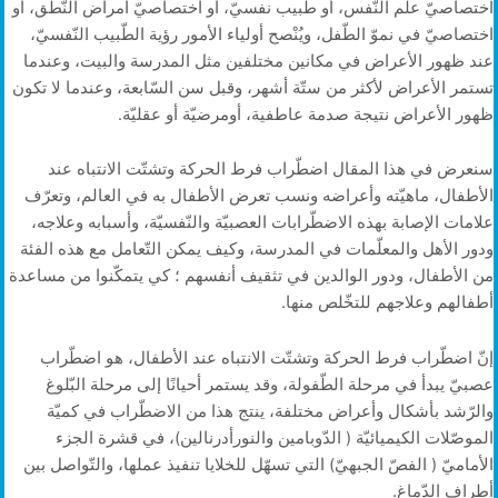
اختصاصيّ علم النّفس، أو طبيب نفسيّ، أو اختصاصيّ أمراض النّطق، أو
اختصاصيّ في نموّ الطّفل، ويُنْصح أولياء الأمور رؤية الطّبيب النّفسيّ،
عند ظهور الأعراض في مكانين مختلفين مثل المدرسة والبيت، وعندما
تستمر الأعراض لأكثر من ستّة أشهر، وقبل سن السّابعة، وعندما لا تكون
ظهور الأعراض نتيجة صدمة عاطفية، أومرضيّة أو عقليّة.
سنعرض في هذا المقال اضطّراب فرط الحركة وتشتّت الانتباه عند
الأطفال، ماهيّته وأعراضه ونسب تعرض الأطفال به في العالم، وتعرّف
علامات الإصابة بهذه الاضطّرابات العصبيّة والنّفسيّة، وأسبابه وعلاجه،
ودور الأهل والمعلّمات في المدرسة، وكيف يمكن التّعامل مع هذه الفئة
من الأطفال، ودور الوالدين في تثقيف أنفسهم ؛ كي يتمكّنوا من مساعدة
أطفالهم وعلاجهم للتخّلص منها.
إنّ اضطّراب فرط الحركة وتشتّت الانتباه عند الأطفال، هو اضطّراب
عصبيّ يبدأ في مرحلة الطّفولة، وقد يستمر أحيانًا إلى مرحلة البّلوغ
والرّشد بأشكال وأعراض مختلفة، ينتج هذا من الاضطّراب في كميّة
الموصّلات الكيميائيّة ( الدّوبامين والنورأدرنالين)، في قشرة الجزء
الأماميّ ( الفصّ الجبهيّ) التي تسهّل للخلايا تنفيذ عملها، والتّواصل بين
أطراف الدّماغ.