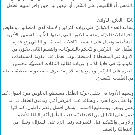
باللمس، أو التّلميس على الشّعر، أو اليدين بين حين وآخر لتنبيه الطّفل.
ثانيًا – العلاج الدّوائيّ
يساعد العلاج الدّوائيّ على زيادة التّركيز والانتباه لدى المصابين، وتقليص
الحركة الاندفاعيّة، وتنقسم الأدوية التي يصفها الطّبيب قسمين: الأدوية
المنشّطة، وتعمل على تنشيط النّاقلات العصبيّة، وبالتّالي رفع قدرة
الطّفل على التّركيز، والتّحكم بالسّلوكات، والقسم الثّاني يتكوّن من
الأدوية غير المنشطّة ( المثبطة)، وهي تعمل على تقوية المستقبلات
الكيميائيّة في خلايا الدّماغ، وزيادة فعّالية النّاقلات العصبيّة لتحسين
القدرة على التّركيز، وجميع هذه الأدوية تصرف حسب وصفة طبيّة خاصّة
من الطّبيب النّفسيّ.
وتسهم الأدوية في تقليل حركة الطّفل فيستطيع الجلوس فترة أطول، كما
أنّها تقلّل من الجري، وتساعد على التّركيز أكثر، وتدقيق الطّفل في ما
يعمل وينجز، ويستطيع الاستماع بشكل أفضل ولفترة أطول، كما أنّها
تعمل على التّقليل من الاندفاعيّة، فنجد الطّفل أكثر اتّباعًا للأنظمة
والأوامر، والتّفكير قبل التّصرف، وقبل الرّد على السّؤال، وتقلّل من
الانفعاليّة والعنف.