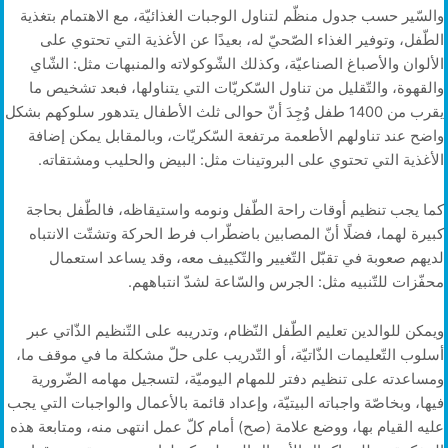
والسّير حسب جدول منظّم لتناول الوجبات الغذائيّة، مع الاهتمام بتغذية
الطّفل، وتوفير الغذاء الصّحيّ له، بعيدًا عن الأغذية التي تحتوي على
الألوان والأصباغ الصناعيّة، وكذلك الشّوكولاته والمنبهات مثل: الشّاي
والقهوة، والتّقليل من تناول السّكريّات التي يتناولها، فبعد تشخيص ما
يقرب من 1400 طفل وُجِدَ أنّ حوالى ثلث الأطفال يتدهور سلوكهم بشكل
واضح عند تناولهم الأطعمة مرتفعة السّكريّات، وبالمقابل يمكن إضافة
الأغذية التي تحتوي على البروتينات مثل: البيض والحليب ومشتقاته.
كما يجب تنظيم أوقات راحة الطّفل ونومه واستيقاظه، فالطّفل بحاجة
كبيرة لهما، فضلًا أنّ المصابين باضطّراب فرط الحركة وتشتّت الانتباه
لديهم صعوبة في تقبّل التّغيير والتّكييف معه، وقد يساعد استعمال
محفّزات للتّنبيه مثل: الجرس والسّاعة لشدّ انتباههم.
ويمكن للوالدين تعليم الطّفل النّظام، وتدريبه على التّنظيم الذّاتي عبر
أسلوب التّعليمات الذّاتيّة، أو التّدريب على حلّ مشكلة ما في موقف ما،
ومساعدته على تنظيم دفتر للمهام اليوميّة، لتسجيل مهامه الضّرورية
فيها، وبخاصّة واجباته البيتيّة، وإعداد قائمة بالأعمال والواجبات التي يجب
عليه القيام بها، ووضع علامة (صح) أمام كلّ عمل انتهى منه، ومتابعة هذه