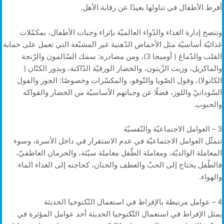
أفرط الأطفال في تناولها بعيدًا عن رقابة الأهل.
وتنصح إدارة الغذاء والدّواء العالميّة بإثراء وجبات الأطفال، بمكمّلات
غذائيّة أساسيّة مثل الأحماض الدّهنية غير المشبّعة التي تعمل على حماية
القلب والدّماغ ( أوميجا 3)، ومن مصادره: سمك السّالمون والرّنجة
والماكريل، وزيت الزّيتون، والخضار الورقيّة الدّاكنة، وبذور الكتّان (
الكانولا)، وفول الصّويا والتّوفو، والمكسّرات وخصوصًا: الجوز والفول
السّودانيّ واللوز، فضلًا عن وجباتهم الأساسيّة من الخضار والفواكه
والحبوب.
3 – العوامل الاجتماعيّة والنّفسيّة
تتمثّل العوامل الاجتماعيّة في عدم الاستقرار في داخل الأسرة، وسوء
المعاملة الوالديّة، ومعاملة الطّفل معاملة سيّئة، والحرمان العاطفيّ،
فالطّفل يحتاج إلى الحبّ والعطف والحنان، كحاجته إلى الغذاء الماء
والهواء.
4 – عوامل مرتبطة بالإفراط في استعمال التّكنوجيا الحديثة
يمثل الإفراط في استعمال التّكنوجيا الحديثة أحد عوامل المؤثرة في