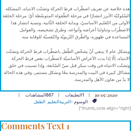
هذه خلاصة عن تعريف اضطّراب فرط الحركة وتشتّت الانتباه، المشكلة
السّلوكيّة الأبرز انتشارًا في مرحلة الطّفولة المتوسّطة أيْ: مرحلة الحلقة
الأولى من التّعليم الأساسيّ، وبداية الحلقة الثّانية، ونسبة انتشار هذا
الاضطّراب وتناولنا أعراضه وأنواعه، وطرق تشخيصه، والعوامل
المساعدة في ظهوره، والطّرق التّربويّة والنّفسيّة للوقاية منه.
وبشكل عام لا ينبغي أنْ يشخّص الطّفل باضطّراب فرط الحركة وتشتّت
الانتباه، إلّا إذا بدت الأعراض الأساسيّة لاضطّراب نقص فرط الحركة
وتشتّت الانتباه في وقت مبكر قبل سنّ السّابعة، وإذا تسببت في خلق
مشاكل كبيرة في البيت والمدرسة معًا وبشكل مستمر، وفي هذه الحالة
لا بدّ من تعاون الأهل والمدرسة.
30/05/2020
1
التعليقات
867
المشاهدات
الوسوم -
التربية
التعليم
الطفل
[thumb_vote align="right"]
1 Comments Text