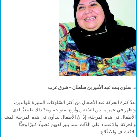
د. سلوى بنت عبد الأمير بن سلطان – شرق غرب
تعدّ كثرة الحركة عند الأطفال من أكثر السّلوكات المثيرة للوالدين،
وتظهر في عمر ما بين السّنتين وأربع سنوات، ويعدّ ذلك طبيعيًّا لدى
الأطفال في هذه المرحلة، إذْ أنّ الأطفال يبدأون في هذه المرحلة المشي
والحركة، والاعتماد على الذّات، مما يثير لديهم فضولًا كبيرًا وحبًّا
للاكتشاف والاطّلاع.