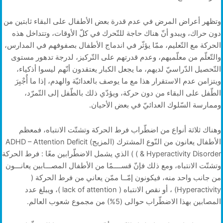
وتظهر أعراض المرض في عدم قدرة بعض الأطفال على البقاء ثابتين من
دون حراك، ويبدو أنّ هناك حاجة للتّحرك في كلّ الأوقات، وتتداخل هذه
الحركة مع التّعليم، ممّا يؤثّر في اندماج الأطفال بصفوفهم في المدارس،
والتّعلّم من معلّميهم، وعدم قدرتهم على التّركيز، لدرجة تدهور مستوى
التّحصيل الدّراسيّ لديهم، ما يجعل الكبار يعتقدون أنّهم ليسوا أذكياء،
ويتزامن عدم الاستقرار هذا مع ما يوصف بالعدائيّة والهدم، إذا ما أُجْبِرَ
الطّفل على البقاء من دون حركة، ويؤدّي ذلك بالطّفل إلى التّمرّد،
وممارسة السّلوك العدائيّ في بعض الأحيان.
وهناك ثلاثة أنواع من اضطّراب فرط الحركة وتشتّت الانتباه، فمعظم
الأطفال يعانون من النّوع المشترك (المزيج) ADHD – Attention Deficit
& Hyperactivity Disorder ) ) الذي يشمل الاضطّرابين معًا : فرط الحركة
وتشتّت الانتباه، ومع ذلك فإنّ قســــمًا من الأطفال المصـــابين يعانـــون
من جانب واحد منه، فيكونون إمّــا ممّن يعاني من فرط الحركة (
Hyperactivity) ، أو نقص الانتباه ( lack of attention )، ويبلغ عدد
المصابين بهذا الاضطّراب حوالى (5%) من مجموع شعوب العالم.