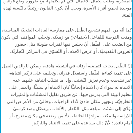
المفكرة، وطلب إكمال الأعمال التي لم يكتملها، مع ضرورة وضع قوانين
موحدة لجميع أفراد الأسرة، ويجب أنْ يكون القانون روتينيًّا بالنّسبة لهذه
الفئة.
كما أنّه من المهم تشجيع الطّفل على ممارسة العادات الصّحيّة المناسبة،
ومنحه الفرصة للتّفاعل الاجتماعيّ مع زملائه، وتجنّب المواقف التي يكون
من الصّعب على الطّفل أنْ يجلس فيها لفترات طويلة مثل: حضور
العروض التّقديميّة، أو عرض الأفلام، أو التّسوّق في المراكز التّجاريّة.
إنّ الطّفل بحاجة لتمضية أوقاته في أنشطة هادفة، ويمكن للوالدين العمل
على تنمية كفاءة الطّفل واستغلال قدراته، وتعليمه على تركيز انتباهه،
عبر تشجيعه وعدم تعزيز التّشتت، وإذا ما تشتّت انتباهه عليهما عدم
الانتباه له سواء كان الانتباه إيجابيًّا كان الانتباه أم سلبيًّا، والعمل على
تنظيم البيئة التي يدرس فيها، عن طريق تقليل المشتّتات والمثيرات
الخارجيّة، وتجهيز مكان هادئ لأداء الواجبات، وخاليّ من الأغراض التي
تؤدّي إلى تشتّت انتباهه مثل: التّلفاز والألعاب، ويفضّل وضع كرسيّ
الدّراسة والمكتب مواجهًا الحائط، بدلًا من وضعه في مكان مفتوح، أو
أمام نافذة؛ لأنّ ذلك يساعده على تنمية الانتباه والتّركيز.