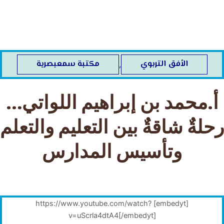
خطي
لى
لمحتوى
الأفق التربوي
مكتبة سمعبصرية
,
أ.محمد بن إبراهيم اللواتي…
رحلةٌ شاقةٌ بين التعليم والتعلم
وتأسيس المدارس
[embedyt] https://www.youtube.com/watch?
v=uScrla4dtA4[/embedyt]