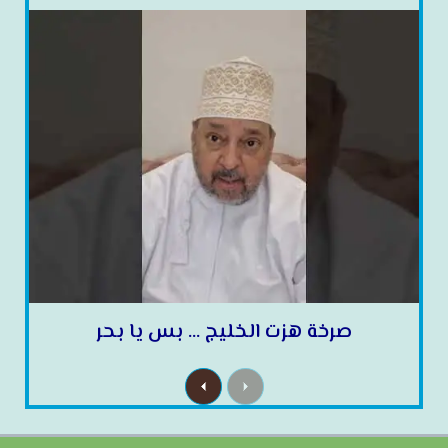
صرخة هزت الخليج … بس يا بحر
N
P
e
r
x
e
t
v
i