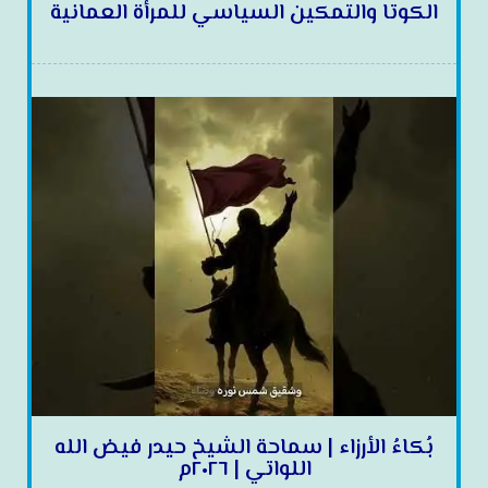
الكوتا والتمكين السياسي للمرأة العمانية
بُكاءُ الأرزاء | سماحة الشيخ حيدر فيض الله
اللواتي | ٢٠٢٦م