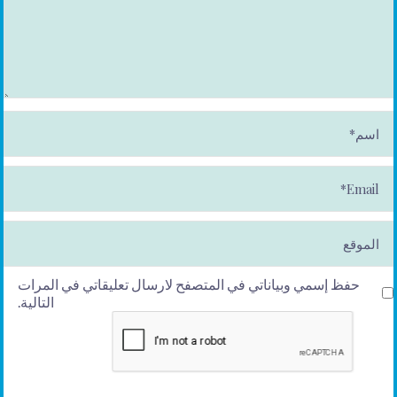
ا
س
م
*
E
m
ai
l*
الموقع
حفظ إسمي وبياناتي في المتصفح لارسال تعليقاتي في المرات
التالية.