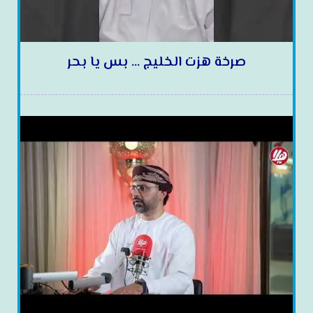
صرخة هزت الخليج … بس يا بحر