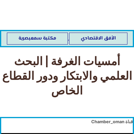
خطي
لى
لمحتوى
الأفق الاقتصادي
مكتبة سمعبصرية
,
أمسيات الغرفة | البحث
العلمي والابتكار ودور القطاع
الخاص
قناة Chamber_oman