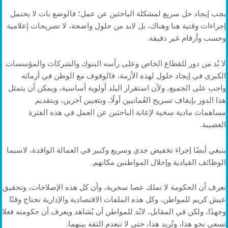
يجب إيجاد حل سريع لمشكلة الباحثين عن عمل؛ فالوضع بات لا يحتمل
إجراءات وقتية هنا وهناك، بل لابد من حلول واضحة، لا تصريحات إعلامية
وحسب وأرقام غير دقيقة.
لا بُد من دور للقطاع الخاص وعلى رأسه البنوك والشركات والمؤسسات
الكبرى في إيجاد حلول لهذه الأزمة، فالوقوف مع الوطن في أزماته
واجب على الجميع، ولأن استقرار البلد أولوية أساسية، ويمكن أن يتمثل
هذا الدور بإيقاف تسريح العُمانيين أولًا، وبتعيين آخرين، وبتقديم
مساهمات مادية سخية لإعانة الباحثين عن العمل في هذه الفترة
العصيبة.
ينبغي أيضًا إجراء تخفيض جدي وسريع وكبير في العمالة الوافدة، لاسيما
الوظائف القيادية وإحلال المواطنين مكانهم.
نعرف أن الحكومة لا تملك عصا سحرية، وأن كل هذه الإصلاحات، وتحقيق
عيش كريم للمواطن، وكل هذه الملفات الاقتصادية والإدارية تحتاج وقتًا
وجهدًا، ولكن في المقابل، لابُد للمواطن أن يُشاهد ويعرف أن حكومته فعلا
تسعى نحو هذا، وتُريد هذا، حتى لا تنعدم الثقة بينهما.