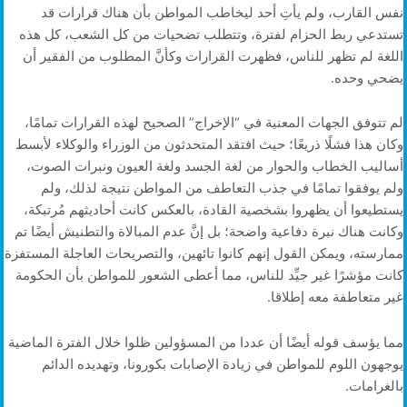
نفس القارب، ولم يأتِ أحد ليخاطب المواطن بأن هناك قرارات قد
تستدعي ربط الحزام لفترة، وتتطلب تضحيات من كل الشعب، كل هذه
اللغة لم تظهر للناس، فظهرت القرارات وكأنَّ المطلوب من الفقير أن
يضحي وحده.
لم تتوفق الجهات المعنية في “الإخراج” الصحيح لهذه القرارات تمامًا،
وكان هذا فشلًا ذريعًا؛ حيث افتقد المتحدثون من الوزراء والوكلاء لأبسط
أساليب الخطاب والحوار من لغة الجسد ولغة العيون ونبرات الصوت،
ولم يوفقوا تمامًا في جذب التعاطف من المواطن نتيجة لذلك، ولم
يستطيعوا أن يظهروا بشخصية القادة، بالعكس كانت أحاديثهم مُرتبكة،
وكانت هناك نبرة دفاعية واضحة؛ بل إنَّ عدم المبالاة والتطنيش أيضًا تم
ممارسته، ويمكن القول إنهم كانوا تائهين، والتصريحات العاجلة المستفزة
كانت مؤشرًا غير جيِّد للناس، مما أعطى الشعور للمواطن بأن الحكومة
غير متعاطفة معه إطلاقا.
مما يؤسف قوله أيضًا أن عددا من المسؤولين ظلوا خلال الفترة الماضية
يوجهون اللوم للمواطن في زيادة الإصابات بكورونا، وتهديده الدائم
بالغرامات.