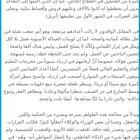
كبيرة من العاملين في القطاع الخاص، كما إن الذين أُحيلوا إلى التقاعد
بدون أن يخططوا له كانوا بالآلاف وعليهم قروض وأقساط بنكية، وتجلى
ثقل الضرائب في الشهر الأول من تطبيقها (أبريل).
في المقابل الوافدون لا زالت أعدادهم مرتفعة، وهو أمر صعب تقبله في
ظل بطالة عُمانية واضحة، كما إن لوبيات العمالة الآسيوية تعمل بلا كلل
وملل في إبراز العُماني وكأنَّه لا يصلح للعمل، وليس هناك أفقا واضحا
لتعيين الباحثين عن العمل، ولم نجد حتى اللحظة خطة زمنية مُمنهجة
لتعيين هؤلاء، خصوصا أنَّ أرقامهم في ازدياد سنوياً من مخرجات التعليم
العام والتعليم العالي فضلاً عن المتسربين. أيضًا أعداد العُمانيين الذين
يبيعون المنتجات في الشوارع أصبحت في ازدياد، وأصبح منظر امرأة
كبيرة تبيع سمنًا أو ثريدًا، ومنظر طفلة صغيرة تبيع حلويات بسيطة في
وسط الشارع في حر الصيف، منظرا مألوفا وعاديا. ومظاهر الفقر وتنوع
حالاته- والتي نادرا ما كنَّا نشاهدها- أيضًا باتت واضحة.
وبدلاً من معالجة هذه الظواهر بسرعة وبشيء من الحكمة واللين
والتعقل، وجدنا أن بعض الوزراء والوكلاء أخطأوا كثيرًا: فكانت القرارات
تتوالى، وتصدر بلغة جافة، افتقدت للغة الأبوية، وافتقدت للحميمية، ولم
يكن فيها شيء من الذكاء العاطفي، ولا إشعار المواطن أنه- وهُم- في