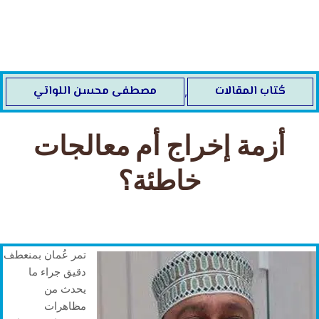
خطي
لى
لمحتوى
كُتاب المقالات
مصطفى محسن اللواتي
,
أزمة إخراج أم معالجات
خاطئة؟
تمر عُمان بمنعطف
دقيق جراء ما
يحدث من
مظاهرات