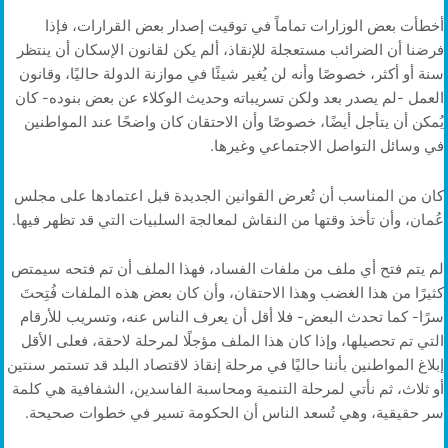
أخطأت بعض الوزارات تماماً في توقيت إصدار بعض القرارات، فإذا
فرضنا أن الضرائب مستعجلة للإنقاذ، ألم يكن لقانون الإسكان أن ينتظر
سنة أو أكثر، خصوصًا وأنه لن يُغير شيئًا في موازنة الدولة حاليًا، وقانون
العمل -لم يصدر بعد ولكن تسريباته وحديث الوكلاء عن بعض بنوده- كان
يُمكن أن يتأجل أيضًا، خصوصًا وأن الاحتقان كان واضحًا عند المواطنين
في وسائل التواصل الاجتماعي وغيرها.
كان من المناسب أن تُعرض القوانين الجديدة قبل اعتمادها على مجلس
عُمان، وأن تأخذ وقتها من النقاش لمعالجة السلبيات التي قد تظهر فيها.
لم يتم فتح أي ملف من ملفات الفساد، فهذا الملف أن تم فتحه سيمتص
كثيرًا من هذا الغضب وهذا الاحتقان، وأن كان بعض هذه الملفات فُتِحتَ
سرًا- كما تحدث البعض- فلا أقل أن يعرف الناس عنه، وتسريب للأرقام
التي تم تحصيلها، وإذا كان هذا الملف مؤجلًا لمرحلة لاحقة، فعلى الأقل
إبلاغ المواطنين بأننا حاليًا في مرحلة إنقاذ لاقتصاد البلد قد تستمر سنتين
أو ثلاث، ثم نأتي لمرحلة التنمية ومحاسبة الفاسدين، الشفافية هي كلمة
سر حقيقية، وهي تُسعد الناس أن الحكومة تسير في خطوات صحيحة.