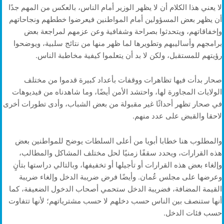
لا يعني هذا الكلام أن لا يظهر الوزير أمام الناس، بالعكس من المهم جدًا
أن يظهر بعض المسؤولين أمام المواطنين فيعرضوا خططهم ونجاحاتهم
وإخفاقاتهم، ويتحدثوا بصراحة وشفافية وعن عزمهم لمراجعة بعض
برامجهم وأساليبهم وتطويرها لما ظهر منها من نتائج سلبية، ويوضحوا
رؤيتهم للمستقبل، ولكن لا بد أن يتعلموا كيفية مخاطبة الناس.
صحار بدأت فيها تظاهرات ووقفات بأعداد كبيرة قدموا من مختلف
الولايات المجاورة لها، واحتشد الأمن أيضًا، وما شاهدناه من فيديوهات
في صحار تظهر أحداثًا غير مقبولة من بعض الشباب، وأدى تطورات أخرى
لاحقا والقبض على عدد منهم.
والمطلوب هنا خطابا أبويا من أعلى السلطات يوضح للمواطنين بعض
هذه القرارات، ويحدد سقفًا زمنيًا لحل مختلف المشاكل والمطالب،
وإلغاء بعض هذه القرارات أو تأجيلها أو تخفيفها، وبالتالي دراستها بتأنٍ
وعرضها على مجلس عُمان. وأيضًا فرض ضريبة الدخل وإلغاء ضريبة
القيمة المضافة، فضريبة الدخل ستحمي أصحاب الدخول الضعيفة، كما
أنها ستنصف بين الناس حسب دخلهم لا حسب مشترياتهم؛ لأنها تتفاوت
حسب فئات الدخل.