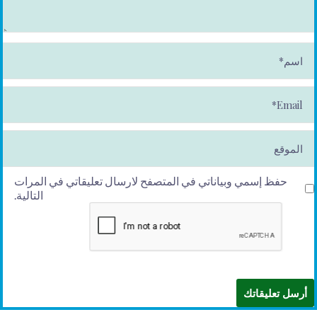
ا
س
م
*
E
m
ai
l*
الموقع
حفظ إسمي وبياناتي في المتصفح لارسال تعليقاتي في المرات
التالية.