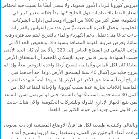
فيروس كورونا لتزداد الأمور صعوبة، ولا ننسى أيضًا ما تسبب فيه انخفاض
أسعار النفط باقتصاديات دول الخليج كلها. بدأ جلالته بتغيير كبير في
الحكومة، فغيّر أكثر من 80% من الوزراء ومجالس إدارات الشركات
الحكومية. وخلال الفترة الماضية تمَّ سنّ عدد من القوانين والقرارات
جاءت تباعًا مثل: تقليل دعم الكهرباء والماء بالتدريج ليتم بعد فترة رفعه
تمامًا، وفرض ضريبة القيمة المضافة بنسبة 5%، وتخفيض الحد الأدنى
لراتب العُماني في القطاع الخاص إلى 320 ريالًا بعد أن كان الحد الأدنى
حسب الشهادة، وسن قانون جديد للإسكان مُلخصه أن استحقاق الأرض
سابقًا كان لكل عُماني وعُمانية، ليصبح أرضًا واحدة للزوجين معاً، وإذا لم
يتزوج فلابد من إكمال 40 سنة ليستحق الأرض، وإذا أخذ أحدهما قبل
الزواج أرضاً يسقط حق الآخر في الأرض إذا تزوجا. أيضاً شهدت الفترة
الماضية إغلاقات تجارية عدة بسبب كورونا، والإحالة للتقاعد لكل من
أكمل 30 سنة خدمة، استثناءً لهذه السنة- حتى لو لم يصل لسن التقاعد
لمن يتبع الجهاز الإداري للدولة وللشركات الحكومية. والآن هناك حديث
عن قانون عمل جديد أُثير حوله الكثير من اللغط.
وبالتالي وكنتيجة طبيعية لكل هذا فإنَّ الأوضاع المعيشية ازدادت صعوبة،
وزادت أعداد الباحثين عن العمل، وعمقتها أزمة كورونا بتسريح أعداد