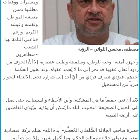
ومسيرات ووقفات
مطلبية تمس
معيشة المواطن
ولقمته وعيشه
الكريم، ورغم
قناعتي التامة بهذا
الشعب
مصطفى محسن اللواتي – الرؤية
-متظاهرون
وأجهزة أمنية- وحبه للوطن، وسلميته وطيب عنصره، إلا أنَّ الخوف من
ردود أفعال عفوية قد تجر إلى ما لا يُحمد عقباه، وقد تخون الحكمة
أحدهم، فيؤدي تصرف فردي من أيِّ أحد إلى شرارة تجعل الالتقاء للحوار
ضرباً من المستحيل.
لابُد أن نعي جميعاً ما هي المشكلة، وأين الأخطاء والسلبيات، حتى نصل
إلى الحلول الصحيحة؛ لتجنيب البلد ما يُمكن أن يؤذيه، ويُؤذي القاطنين
على أرضه الطيبة.
حضرة صاحب الجلالة السُّلطان المُعظَّم- أيده الله- تسلم تركة اقتصادية
صعبة مع تولي جلالته مقاليد الحكم، وما أكمل شهرين إلا وبدأت أزمة