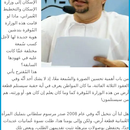
الإسكان إلى وزارة
الإسكان والتخطيط
العُمراني، ماذا لو
قامت هذه الوزارة
المُوقرة بتدشين
هوية جديدة لها لأجل
كسب سُمعة
مختلفة عمَّا كانت
عليه في عهودها
السابقة؟
هذا المُقترح يأتي
من باب أهمية تحسين الصورة والسُمعة معًا، إذ لا يشك أحد أنَّه وفي
العقود الثلاثة الفائتة، ما كان المواطن يعرف في أية حقبة سيستلم قطعة
أرض من هذه الوزارة المُوقرة كما وما كان يعلم إن كان هو، أو ورثته، هم
من سيستلمون!
هل لنا أن نتخيل أنَّه وفي عام 2008 صدر مرسوم سلطاني بتمليك المرأة
العُمانية قطعة أرض، ولكن وإلى يومنا هذا، ظلت نسوة عُمانيات عديدات
جدًا، يحتفظن بوصولات مترهلة تثبت تقديمهن الطلب، وبعض تلك