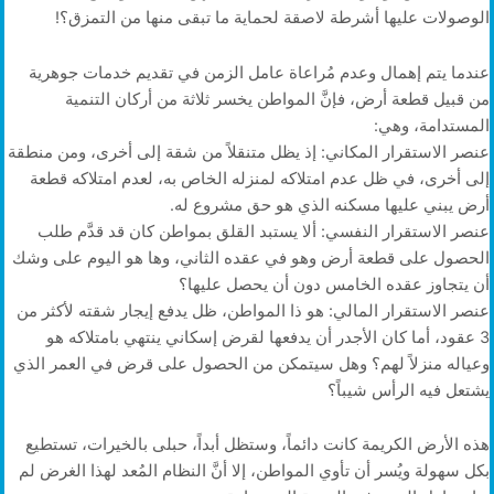
الوصولات عليها أشرطة لاصقة لحماية ما تبقى منها من التمزق؟!
عندما يتم إهمال وعدم مُراعاة عامل الزمن في تقديم خدمات جوهرية
من قبيل قطعة أرض، فإنَّ المواطن يخسر ثلاثة من أركان التنمية
المستدامة، وهي:
عنصر الاستقرار المكاني: إذ يظل متنقلاً من شقة إلى أخرى، ومن منطقة
إلى أخرى، في ظل عدم امتلاكه لمنزله الخاص به، لعدم امتلاكه قطعة
أرض يبني عليها مسكنه الذي هو حق مشروع له.
عنصر الاستقرار النفسي: ألا يستبد القلق بمواطن كان قد قدَّم طلب
الحصول على قطعة أرض وهو في عقده الثاني، وها هو اليوم على وشك
أن يتجاوز عقده الخامس دون أن يحصل عليها؟
عنصر الاستقرار المالي: هو ذا المواطن، ظل يدفع إيجار شقته لأكثر من
3 عقود، أما كان الأجدر أن يدفعها لقرض إسكاني ينتهي بامتلاكه هو
وعياله منزلاً لهم؟ وهل سيتمكن من الحصول على قرض في العمر الذي
يشتعل فيه الرأس شيباً؟
هذه الأرض الكريمة كانت دائماً، وستظل أبداً، حبلى بالخيرات، تستطيع
بكل سهولة ويُسر أن تأوي المواطن، إلا أنَّ النظام المُعد لهذا الغرض لم