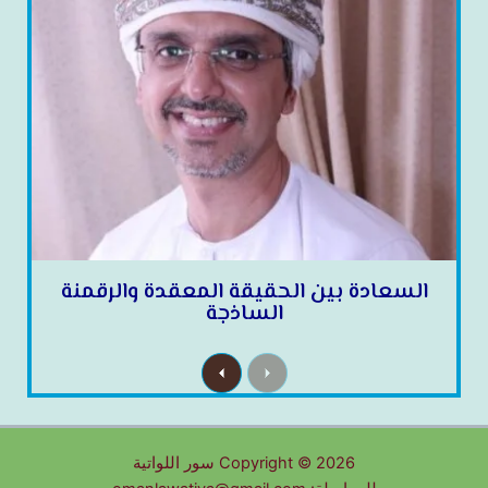
السعادة بين الحقيقة المعقدة والرقمنة
الساذجة
N
P
e
r
x
e
t
v
i
o
u
Copyright © 2026 سور اللواتية
s