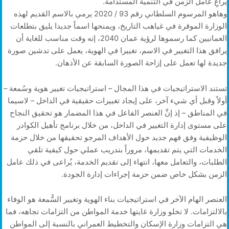
يراعِ عامل الزمن في التنمية المستدامة.
وهاهو المرسوم السلطاني رقم 93 / 2020 يرمي بالاسم القديم لهذه
الوزارة الموقرة في غياهب التاريخ، ويمنحها اسماً جديدا يليق بتطلعات
العمانيين كما رسموها لرؤية عمان 2040، إنه وقت مناسب للغاية أن
يرافق هذا التغيير في الاسم، تغييرا في الهوية، يعمل على تدشين صورة
جديدة لها تعمل على إزاحة الصورة السابقة عن الأذهان.
تستند الاستراتيجيات في هذا المجال – استراتيجيات تغيير هوية وسُمعة –
أولاً وقبل أي شيء آخر، على إيجاد تغييرات حقيقية في الداخل – لاسيما
في المناطق – إذ إنَّ العنصر الفاعل في هذا المضمار هو تحقيق النجاح
على مستوى إدارة التغيير في الداخل، من خلال برنامج تأهيل الكوادر
الوظيفية وفق فهم جديد حول الأهداف المرجو تحقيقها من خلال حزمة
الخدمات التي يتم تقديمها، مروراً بتدريب عملي حول كيفية تلقي
الطلبات، والتعامل معها، انتهاء إلى تقديم الخدمة، يُراعى في ذلك عامل
الزمن بشكل خاص ضمن حزمة إجراءات إدارة الجودة.
العنصر الهام الآخر في استراتيجيات بناء الهوية وتغيير السُّمعة هو الوفاء
بالالتزامات. لا تخلو وزارة غايتها خدمة المواطن من التزامات تجاهه، فما
هي التزامات وزارة الإسكان والتخطيط العمراني بالنسبة إلى المواطن