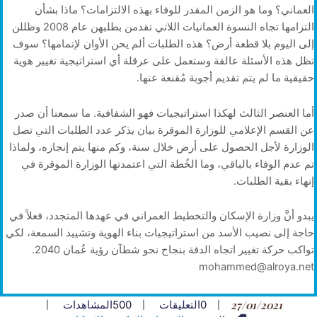
العماني؟ وما هو الزمن المقدر للوفاء بهذه الالتزامات؟ ماذا بشأن
التزامها تجاه النسوة العمانيات اللاتي تقدمن بطلبهن عام 2008 وظللن
إلى اليوم بلا قطعة أرض؟ هذه الطلبات ألم يحن الأوان لإتمامها؟ سوف
تظل هذه الأسئلة عالقة وستعمل على عرقلة أي استراتيجية تغيير هوية
حقيقية ما لم يتم تقديم أجوبة مُقنعة عنها.
أما العنصر الثالث لهكذا استراتيجيات فهو الشفافية. ما سمعنا أن صدر
عن القسم الإعلامي للوزارة الموقرة بيان يذكر عدد الطلبات التي تصل
الوزارة لأجل الحصول على أرض خلال سنة، وكم منها يتم إنجازه، ولماذا
تم عدم الوفاء بالباقي، وما الخُطة التي اعتمدتها الوزارة الموقرة في
إنهاء بقية الطلبات.
يبدو أنَّ وزارة الإسكان والتخطيط العمراني في عهدها المتجدد، فعلاً في
حاجة إلى نصيب الأسد من استراتيجيات بناء الهوية وتشييد السمعة، لكي
تواكب حركة تغيير اتجاه الدفة بنجاح نحو شطآن رؤية عُمان 2040.
mohammed@alroya.net
27/01/2021
0
التعليقات
500
المشاهدات