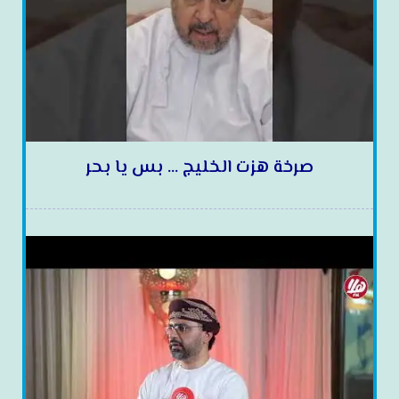
صرخة هزت الخليج … بس يا بحر