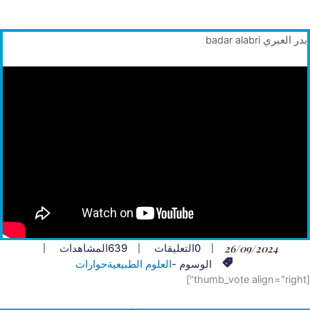
بدر العبري badar alabri
26/09/2024
0
التعليقات
639
المشاهدات
الوسوم -
العلوم الطبيعية
حوارات
[thumb_vote align="right"]