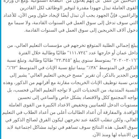
“الباحثين عن عمل” بل إنهم يعانون من “البطالة السلوكية”.ومع أن وزارة
القوى العاملة تبذل جهودا مقدرة لتوفير الوظائف لكل القادرين
والراغبين، فإنَّ الجهود يجب أن تبذل أيضًا لإيجاد حلول ومن الآن، للأعداد
التي سوف تدخل إلى سوق العمل في السنوات القادمة، ولا سيما مع
دخول آلاف الخريجين إلى سوق العمل في السنوات القادمة.
يبلغ إجمالي الطلبة المتوقع تخرجهم في مؤسسات التعليم العالي، من
داخل عمان أو خارجها عدد “١١١،٧٢٤” طالبًا وطالبة خلال الفترة
“٢٠١٦-٢٠٢٠” بمتوسط سنوي يبلغ “٢٢،٣٤٥” طالبًا وطالبة. وتبلغ نسبة
الذكور في المتوسط “٣٨٪؜” بينما تبلغ نسبة الإناث في المتوسط “٦٢٪؜”.
ومن الجدير بالذكر، أن تقرير “مسح خريجي التعليم العالي” يشير إلى
تدني نسبة توظيف الإناث الخريجات مقارنة مع أقرانهم من الذكور، وهذه
النسبة المتدنية، من التحديات التي لا تواجه التعليم العالي فحسب، بل
تواجه المجتمع ككل والاقتصاد بشكل خاص والساعي إلى تحسين
مستويات الدخل للعمانيين وتخفيض الاعداد الكبيرة من القوى العاملة
الوافدة. والمفارقة أن أعداد الطالبات أعلى من أعداد الطلاب في التعليم
العالي، ولكن تنقلب الكفة عند تخرجهن ليكون الفرق لصالح الذكور في
سوق العمل، هذه النتائج سوف تساهم في توليد مشاكل اجتماعية لابد
من الانتباه لها ومنذ الآن.