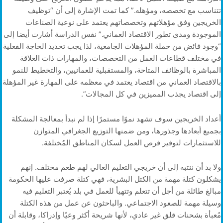
تتناسب مع تخصصه، ومؤهله.” كما تمت الإشارة إلى أن “توظيف
الخريجين وفق مؤهلاتهم وتخصصاتهم يعتمد على نوعية الصناعات
الموجودة ومدى تطور الاقتصاد العماني.” نفس الدراسة أشارت أيضا إلى
“وجود فائض من حملة المؤهلات الجامعية، لذا يجب تحديد الحاجة الفعلية
في مختلف قطاعات العمل من التخصصات، والمهارات ذات العلاقة
المباشرة بالوظائف المتاحة، والمستقبلية للعمانيين، والتخطيط للنمو
بالاقتصاد العماني من اقتصاد يعتمد في معظمه على المهارة غير المؤهلة
إلى اقتصاد يجذب المميزين في كل المجالات”.
أعداد الخريجين سوف تشهد نموًا مستمرًا إذا لم نبدأ بمعالجة المشكلة
بجميع أبعادها وجذورها، ومن ضمنها التوزيع الجغرافي المتوازن
للاستثمارات لتوفير فرص العمل لسكان المناطق المُختلفة.
ولا بد أن ننتبه إلى أن خريجي التعليم العالي لهم طعم مختلف. إنهم
يشكلون كتلة مهمة من الكتل البشرية، فهي كتلة صرفت عليها الحكومة
مبالغ طائلة من أجل أن تتعلم وتتهيأ للعمل في بلد يُعتبر التعليم فيه
وسيلة مهمة للصعود الاجتماعي. والباحثون عن عمل من هذه الكتلة
مُعبأة بشحنات قلق غير عادي، لأنها شريحة أكثر وعيًا وإدراكا، وقابلة أن