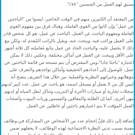
يسبق لهم العمل من الجنسين “٧٤٪؜”.
من المعتقد أن الكثيرين منهم في الوقت الحاضر، ليسوا من “الباحثين
عن عمل” وإن كانوا من القوى العاملة، وهناك فرق بين مفهوم القوى
العاملة ومفهوم الباحث عن العمل. الباحث عن عمل، هو كل شخص قادر
على العمل وراغب فيه، ويبحث عنه، ويقبل بالراتب المُقدم له، ولكن مع
ذلك لا يحصل عليه، والباحث الجاد عن عمل يتابع مُعاملته كل ثلاثة أشهر
على الأقل ويبحث عن العمل في أماكن مختلفة. وعكس ذلك لا يمكن
اعتباره “باحثا جادا”،ومن المفترض أن يتم مسحه من قائمة الباحثين عن
عمل، للوصول إلى أعدادهم الحقيقية وأماكن تواجدهم والتعرف على
مؤهلاتهم وخبراتهم النظرية والعملية. من خلال هذا التعريف يتضح أنه
ليس كل من لا يعمل أو مسجل اسمه، هو باحث عن عمل. عدد كبير لديهم
سجلات تجارية أو سيارات الأجرة أو التدريب وتناكر لنقل المياه أو لديهم
مهن أخرى، كما إن الطلبة والمعاقين والمسنين وربات البيوت وأصحاب
العمل المؤقت لا يتم اعتبارهم باحثين أو عاطلين عن العمل.
إضافة إلى ذلك فإنَّ إحجام عدد من الأشخاص عن المشاركة في وظائف
معينة بسبب تدني النظرة الاجتماعية لهذه الوظائف، لا يجعلهم ضمن