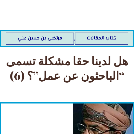
خطي
لى
لمحتوى
كُتاب المقالات
مرتضى بن حسن علي
,
هل لدينا حقا مشكلة تسمى
“الباحثون عن عمل”؟ (6)