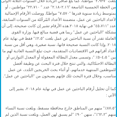
بلغت “٢،٩٣٧” مواطنًا، كما بلغ صافي الزيادة خلال السنوات الثلاثة الأولى
من الخطة الخمسية التاسعة “٢.١٦-٢.١٨” عدد ” ٢٢،٧١٠” مواطنين ، أو
بمتوسط زيادة سنوية قدرها “٧،٥٧٠” مواطنًا. ووصلت الأرقام الإجمالية
لأعداد الباحثين عن عمل، متضمنة الأعداد المُرحَّلة من السنوات السابقة،
عدد “٤٥،٧١١” في نهاية ٢٠١٨.هذه الأرقام تشير إن كانت صحيحة، إلى أن
مشكلة “الباحثين عن عمل” ربما هي قضية مبالغ فيها. وزارة القوى
العاملة تقدر أن نسبة الباحثين عن عمل بلغت “٢،٥٪؜” فقط في نهاية عام
٢٠١٨. وإذا كانت النسبة صحيحة فانها، نسبة صغيرة، وهي أقل من نسبة
أعداد أقرانهم في الاقتصاديات المتقدمة، حيث تبلغ النسبة العادية لهم ما
بين ” ٤،٥-٥٪؜ “، وتسمى معدل البطالة المعقولة أو المعدل التوازني أو
البطالة الاحتكاكية، والتي تنتج خلال فترة البحث عن وظيفة أفضل
للموظفين المنتهية خدماتهم، أو أثناء بحث الخريجين الجُدد، عن عمل
مناسب، وخلال فترة البحث تلك فإنهم يصبحون من “الباحثين عن عمل”.
كما أن تحليل أرقام الباحثين عن عمل في نهاية عام ٢٠١٨، يشير إلى
الآتي :
“٨٧،٥٪؜” منهم من المناطق خارج محافظة مسقط، وبلغت نسبة النساء
منهم “٦٢،٢٪؜؜”، منهن “٩٠٪؜ “لم يسبق لهن العمل، وبلغت نسبة الذين لم