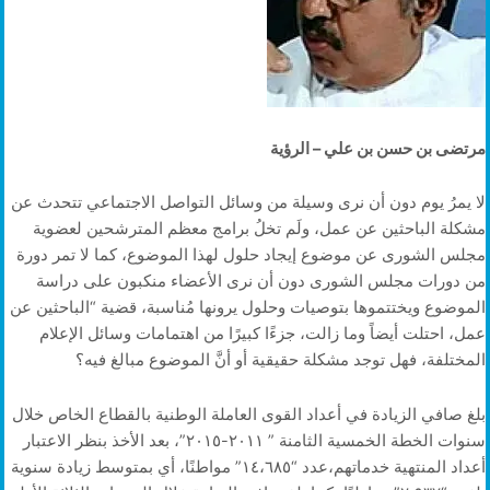
مرتضى بن حسن بن علي – الرؤية
لا يمرُ يوم دون أن نرى وسيلة من وسائل التواصل الاجتماعي تتحدث عن
مشكلة الباحثين عن عمل، ولَم تخلُ برامج معظم المترشحين لعضوية
مجلس الشورى عن موضوع إيجاد حلول لهذا الموضوع، كما لا تمر دورة
من دورات مجلس الشورى دون أن نرى الأعضاء منكبون على دراسة
الموضوع ويختتموها بتوصيات وحلول يرونها مُناسبة، قضية “الباحثين عن
عمل، احتلت أيضاً وما زالت، جزءًا كبيرًا من اهتمامات وسائل الإعلام
المختلفة، فهل توجد مشكلة حقيقية أو أنَّ الموضوع مبالغ فيه؟
بلغ صافي الزيادة في أعداد القوى العاملة الوطنية بالقطاع الخاص خلال
سنوات الخطة الخمسية الثامنة ” ٢٠١١-٢٠١٥”، بعد الأخذ بنظر الاعتبار
أعداد المنتهية خدماتهم،عدد “١٤،٦٨٥” مواطنًا، أي بمتوسط زيادة سنوية