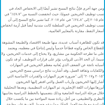
ومن جهة أخرى فإنَّ نتائج المسح تشير أيضًا إلى الانخفاض الحاد في
نسب توظيف الخريجين عمومًا، حيث انخفضت النسبة من “٤٧،٧٪؜” في
عام ٢٠١٥ إلى “٢٤،٨٪؜” في عام ٢٠١٧. كما تشير نتائج المسح إلى أن
نسب توظيف الخريجين في السلطنة كانت متدنية أيضاً قبل أزمة انخفاض
أسعار النفط، مقارنة بالمعايير العالمية،
قد تكون للظاهرة أسباب عديدة، منها طبيعة الاقتصاد والطبيعة المشوهة
للقطاع الخاص وكونه قطاعاً خدمياً وليس إنتاجيًا في معظمه، ويعتمد
على ما تطرحه الحكومة من مشاريع، ولا يحتاج إلى خدمات الخريجين، ولا
سيما، أن الحد الأدنى للرواتب يؤثر على قرارات التوظيف، أو قد تكون
أسبابه ناتجة عن الضعف الذي يُعانيه معظم الخريجين في المهارات
والكفايات وثقافة العمل، وقد أشارت نتائج دراستي مسح الخريجين
“٢٠١٥ و٢٠١٧” إلى “ضرورة تعزيز المهارات والقدرات الأساسية التي
أشار إليها الخريجون وأرباب العمل والتي افتقر إليها الخريجون
أبرزها:مهارات اللغة الإنجليزية، ثم المهارات التنظيمية، وبعدها التحليلية
خلال مرحلة الدراسة الجامعية وذلك بتضمينها بالخطط الدراسية بجانبيها
النظري والتطبيقي، من أجل زيادة نسبة المواءمة بين ما يكتسب خلال
الدراسة مع طبيعة العمل لاحقًا، مما يدعم حصول الخريج على وظيفة