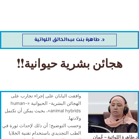
خطي
لى
لمحتوى
د. طاهرة بنت عبدالخالق اللواتية
هجائن بشرية حيوانية!!
وافقت اليابان على إجراء تجارب على
الهجائن البشرية- الحيوانية «human-
animal hybrids»، بحيث يمكن أن تكتمل
ولادتها.
وحسب التوضيح؛ أن ذلك لإحداث ثورة في
الطب التجديدي باستخدام تقنية الخلايا
د.طاهرة اللواتية – عُمان