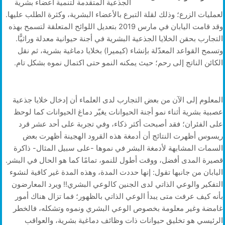
الجذعية المتقدمة لتنمية أعضاء بشرية
لعمليات الزرع؛ وذلك لقلة التبرع بالأعضاء البشرية، وكثرة الطلب عليها.
وقد قامت اليابان في مارس 2019 بتعديل اللوائح المتعلقة لتسمح بهذه
التجارب بحقن الخلايا الجذعية البشرية في أجنة حيوانية معدلة وراثيًّا.
وتسمح القواعد المعدّلة بإنشاء (كيميرا) بخلايا دماغية بشرية، ثم نقل
الكائن الناتج إلى رحم؛ حيث يمكنه النمو حتى اكتمال نموه بشكل تام.
المعلوم إلى الآن من بعض التجارب لدى العلماء أن إدخال خلايا جذعية
عصبية بشرية أثناء نمو أجنة الحيوانات يغيّر دماغ الحيوانات كما لوحظ
على الفئران؛ فقد أصبحت أكثر ذكاء، وفي تجربة على أحد عشر قرد
ريسوس أظهرت النتائج أن أدمغة هذه القرود الهجينة أظهرت بعض
السمات المشابهة لأدمغة البشر في نموها -على سبيل المثال- ذاكرة
قصيرة المدى أفضل، ووقت أطول للنمو، تمامًا كما هو الحال في البشر.
اليابان من جانبها تقول: إنها حددت المدة، وهذه المدة غير كافية لنشوء
التفكير والوعي الذاتي لدى الجنين كالوعي البشري!! ويرد المعارضون
بأنه كيف عرفت متى يبدأ الوعي الذاتي بالظهور؛ فما تزال هناك أمور
غامضة وغير معلومة بخصوص الوعي البشري ونموه وتشكله، فالخطر
الرئيسي هو تخليق حيوانات ذات وظائف دماغية بشرية، والعواقب