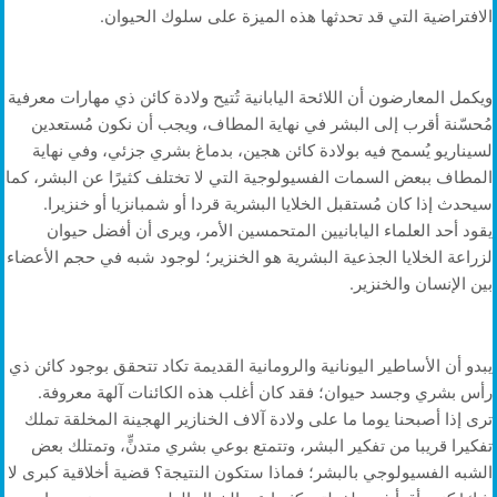
الافتراضية التي قد تحدثها هذه الميزة على سلوك الحيوان.
ويكمل المعارضون أن اللائحة اليابانية تُتيح ولادة كائن ذي مهارات معرفية
مُحسّنة أقرب إلى البشر في نهاية المطاف، ويجب أن نكون مُستعدين
لسيناريو يُسمح فيه بولادة كائن هجين، بدماغ بشري جزئي، وفي نهاية
المطاف ببعض السمات الفسيولوجية التي لا تختلف كثيرًا عن البشر، كما
سيحدث إذا كان مُستقبل الخلايا البشرية قردا أو شمبانزيا أو خنزيرا.
يقود أحد العلماء اليابانيين المتحمسين الأمر، ويرى أن أفضل حيوان
لزراعة الخلايا الجذعية البشرية هو الخنزير؛ لوجود شبه في حجم الأعضاء
بين الإنسان والخنزير.
يبدو أن الأساطير اليونانية والرومانية القديمة تكاد تتحقق بوجود كائن ذي
رأس بشري وجسد حيوان؛ فقد كان أغلب هذه الكائنات آلهة معروفة.
ترى إذا أصبحنا يوما ما على ولادة آلاف الخنازير الهجينة المخلقة تملك
تفكيرا قريبا من تفكير البشر، وتتمتع بوعي بشري متدنٍّ، وتمتلك بعض
الشبه الفسيولوجي بالبشر؛ فماذا ستكون النتيجة؟ قضية أخلاقية كبرى لا