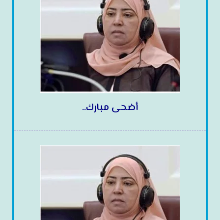
أضحى مبارك..