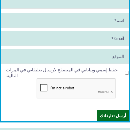
ا
س
م
*
E
m
ai
l*
الموقع
حفظ إسمي وبياناتي في المتصفح لارسال تعليقاتي في المرات
التالية.