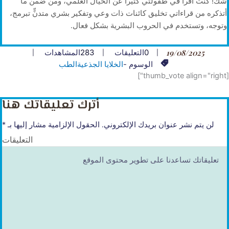
شك! كنت أقرأ في طفولتي كثيرا عن الخيال العلمي، ومن ضمن ما
أتذكره من قراءاتي تخليق كائنات ذات وعي وتفكير بشري متدنٍّ تبرمج،
وتوجه، وتستخدم في الحروب البشرية بشكل فعال.
19/08/2025
0
التعليقات
283
المشاهدات
الوسوم -
الخلايا الجذعية
الطب
[thumb_vote align="right"]
أترك تعليقاتك هنا
لن يتم نشر عنوان بريدك الإلكتروني.
الحقول الإلزامية مشار إليها بـ
*
التعليقات