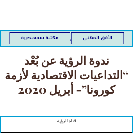
خطي
لى
لمحتوى
الأفق المهني
مكتبة سمعبصرية
,
ندوة الرؤية عن بُعْد
“التداعيات الاقتصادية لأزمة
كورونا”- أبريل 2020
قناة الرؤية