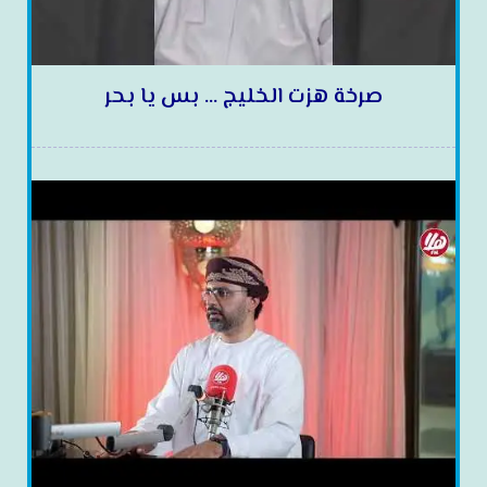
صرخة هزت الخليج … بس يا بحر