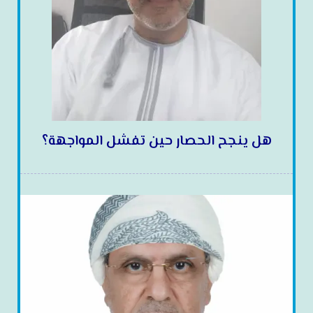
هل ينجح الحصار حين تفشل المواجهة؟