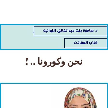
خطي
لى
لمحتوى
د. طاهرة بنت عبدالخالق اللواتية
,
كُتاب المقالات
نحن وكورونا .. !