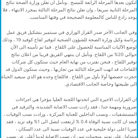
لتكون بعدها المرحلة الرابعة للمسح . ونأمل ان تعلن وزارة الصحة نتائج
المرحلة الثانية سريعا ، وان تعلن نتائج المرحلة الثالثة بمجرد الانتهاء ، فلا
يوجد رادع للناس كالمعلومة الصحيحة في وقتها المناسب.
وفي الجانب الآخر صدر القرار الوزاري في سبتمبر بتشكيل فريق عمل
برئاسة وكيل وزارة الصحة للشؤون الصحية لتوفير لقاح كوفيد 19 ، وذلك
لوضع الآليات المناسبة للحصول على اللقاح . فما تم تأمينه الى الآن
حوالي 20% من اللقاح. ونأمل ان ينتهي الفريق قريبا من اعلان نتائج
توفير اللقاح ، فنحن نقترب من نهاية العام حيث ستكون كل شركات
اللقاحات قد انهت المرحلة الثالثة من تجاربها ، وحيث ستكون الدول قد
حجزت حصصها أولا بأول من اللقاح . فاللقاح وحده هو الذي سيعيد الحياة
الى طبيعتها وخاصة الجانب الاقتصادي.
ان القرارات الاخيرة التي اتخذتها اللجنة العليا مؤخرا هي اجراءات
ضرورية ومهمة جدا ، فقد زادت نسب الاصابة الشديدة، والترقيد في
المستشفيات ، ونسب الداخلين للعناية المركزة ، وزادت نسب الوفيات ،
فبعد ان كانت نسبة الوفاة 0.4 % ارتفعت لتصل الى 1% وقد تزيد ، فقد
صرنا اعلى دولة خليجية في عدد الوفيات نسبة الى عدد السكان ،
ويتداول على تويتر منحنيات تبين ان نسب الاصابة لدينا أعلى عن نسب