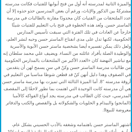
والميزة الثانية لمدرسته أنه أول من فتح أبوابها للفتيات فكانت مدرسته
مشتركةٌ بين الذكور واﻹناث، ورغم أن بعض المدرسين حذو حذوه إلا أن
عدد الملتحقات من الفتيات كان محدودًا مقارنة بالطالبات في مدرسة
الماستر حسن. وتُعد هذه الخطوة في فتح باب التعليم للفتيات شيئًا
خارجاً عن العادات في تلك الفترة التي سبقت تأسيس المدارس
الحكومية، لكنها تدل على مدى انفتاح الماستر حسن وحبه لنشر العلم،
ولعل ذلك يمكن تفسيره أيضا بشخصية ماستر حسن الأبوية والأسرية
والوطيدة الصلة بأفراد عائلته من النساء. ويضيف علي محمد سلطان إنه
مع تباشير النهضة كان «العدد الأكبر من الملتحقات بالمدارس الحكومية
من طالبات مدرسة الماستر حسن وكنّ في سنٍ يسمح لهن أن يتقدمن
في الصفوف وهذا دليل أنهن كنّ قد قطعن شوطا مناسبا من التعليم في
أروقة مدرسته “8. أما الميزة الثالثة التي تميزت بها مدرسة ماستر حسن
هي أن مدرسته كانت الوحيدة التي اهتمت بما تطور لاحقًا إلى المقصف
المدرسي، حيث كان الطالب في مدرسته يجد أنواع الفواكه كالأمبا
(المانجو) والبيذام و الحلويات والشكولاته بل والقصص والكتب والدفاتر
معروضة للبيع9.
اشتهر الماستر حسن باهتمامه وشغفه بالأدب الحسيني بشكل عام،
وعُرف بأدائه المنبري المتميز لعدد من القصائد الرثائية ( النوحيات)10