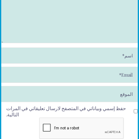
ا
س
م
*
E
m
ai
l*
الموقع
حفظ إسمي وبياناتي في المتصفح لارسال تعليقاتي في المرات
التالية.