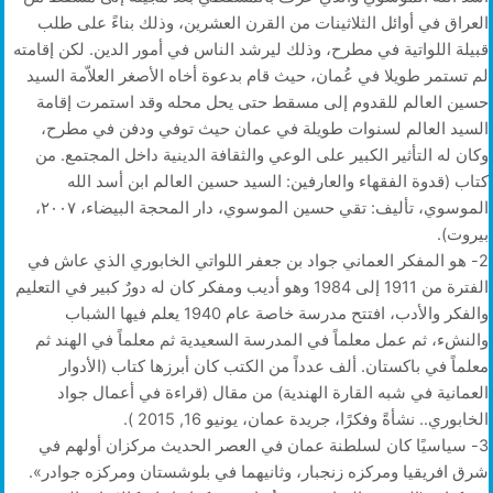
العراق في أوائل الثلاثينات من القرن العشرين، وذلك بناءً على طلب
قبيلة اللواتية في مطرح، وذلك ليرشد الناس في أمور الدين. لكن إقامته
لم تستمر طويلا في عُمان، حيث قام بدعوة أخاه الأصغر العلاّمة السيد
حسين العالم للقدوم إلى مسقط حتى يحل محله وقد استمرت إقامة
السيد العالم لسنوات طويلة في عمان حيث توفي ودفن في مطرح،
وكان له التأثير الكبير على الوعي والثقافة الدينية داخل المجتمع. من
كتاب (قدوة الفقهاء والعارفين: السيد حسين العالم ابن أسد الله
الموسوي، تأليف: تقي حسين الموسوي، دار المحجة البيضاء، ٢٠٠٧،
بيروت).
2- هو المفكر العماني جواد بن جعفر اللواتي الخابوري الذي عاش في
الفترة من 1911 إلى 1984 وهو أديب ومفكر كان له دورٌ كبير في التعليم
والفكر والأدب، افتتح مدرسة خاصة عام 1940 يعلم فيها الشباب
والنشء، ثم عمل معلماً في المدرسة السعيدية ثم معلماً في الهند ثم
معلماً في باكستان. ألف عدداً من الكتب كان أبرزها كتاب (الأدوار
العمانية في شبه القارة الهندية) من مقال (قراءة في أعمال جواد
الخابوري.. نشأةً وفكرًا، جريدة عمان، يونيو 16, 2015 ).
3- سياسيًا كان لسلطنة عمان في العصر الحديث مركزان أولهم في
شرق افريقيا ومركزه زنجبار، وثانيهما في بلوشستان ومركزه جوادر».