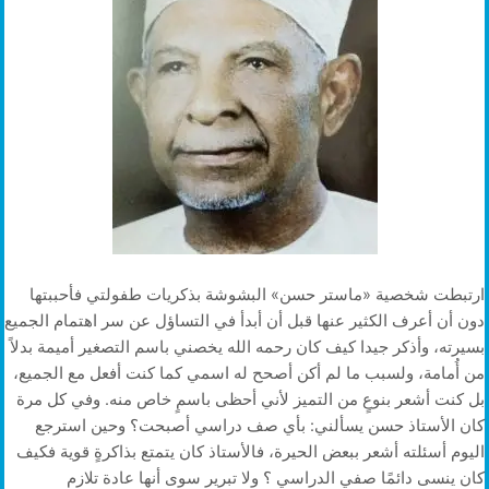
ارتبطت شخصية «ماستر حسن» البشوشة بذكريات طفولتي فأحببتها
دون أن أعرف الكثير عنها قبل أن أبدأ في التساؤل عن سر اهتمام الجميع
بسيرته، وأذكر جيدا كيف كان رحمه الله يخصني باسم التصغير أميمة بدلاً
من أُمامة، ولسبب ما لم أكن أصحح له اسمي كما كنت أفعل مع الجميع،
بل كنت أشعر بنوعٍ من التميز لأني أحظى باسمٍ خاص منه. وفي كل مرة
كان الأستاذ حسن يسألني: بأي صف دراسي أصبحت؟ وحين استرجع
اليوم أسئلته أشعر ببعض الحيرة، فالأستاذ كان يتمتع بذاكرةٍ قوية فكيف
كان ينسى دائمًا صفي الدراسي ؟ ولا تبرير سوى أنها عادة تلازم