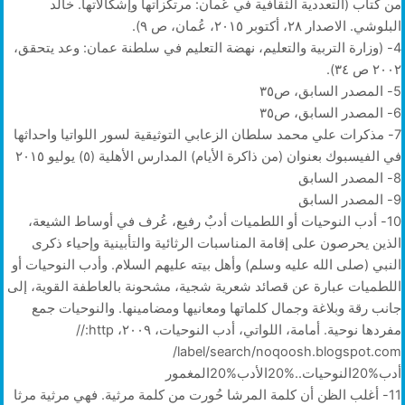
من كتاب (التعددية الثقافية في عُمان: مرتكزاتها وإشكالاتها. خالد
البلوشي. الاصدار ٢٨، أكتوبر ٢٠١٥، عُمان، ص ٩).
4- (وزارة التربية والتعليم، نهضة التعليم في سلطنة عمان: وعد يتحقق،
٢٠٠٢ ص ٣٤).
5- المصدر السابق، ص٣٥
6- المصدر السابق، ص٣٥
7- مذكرات علي محمد سلطان الزعابي التوثيقية لسور اللواتيا واحداثها
في الفيسبوك بعنوان (من ذاكرة الأيام) المدارس الأهلية (٥) يوليو ٢٠١٥
8- المصدر السابق
9- المصدر السابق
10- أدب النوحيات أو اللطميات أدبٌ رفيع، عُرف في أوساط الشيعة،
الذين يحرصون على إقامة المناسبات الرثائية والتأبينية وإحياء ذكرى
النبي (صلى الله عليه وسلم) وأهل بيته عليهم السلام. وأدب النوحيات أو
اللطميات عبارة عن قصائد شعرية شجية، مشحونة بالعاطفة القوية، إلى
جانب رقة وبلاغة وجمال كلماتها ومعانيها ومضامينها. والنوحيات جمع
مفردها نوحية. أمامة، اللواتي، أدب النوحيات، ٢٠٠٩، http:/‏‏/‏‏
noqoosh.blogspot.com/‏‏search/‏‏label/‏‏
أدب%20النوحيات..%20الأدب%20المغمور
11- أغلب الظن أن كلمة المرشا حُورت من كلمة مرثية. فهي مرثية مرثا