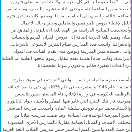
إلى ٣٠٠ طالب وطالبة في كل مدرسة، وكانت الدراسة على فترتين:
الصباحية من الساعة الثامنة وحتى الثانية عشرة والنصف، ومسائية من
الساعة الثالثة والنصف إلى الخامسة مساءً. وبعضها كانت تستغل فترة
الليل لإعطاء دروس للموظفين والعاملين وبعض رجال الأعمال.
واُستخدمت المناهج الدراسية من الهند للغة الانجليزية، والمناهج من
لبنان ومصر للغة العربية إضافة إلى دروس القرآن الكريم والحساب
والجغرافيا. واتبعت هذه المدارس نظام التقرير الأسبوعي بالدرجات،
والذي يعتمده مدير المدرسة ويوضح مدى تقدم الطالب في المواد
الدراسية. وكانت هذه الخدمة تقدم مقابل رسوم يدفعها الطلبة أما الطلبة
من الفئات الفقيرة فكانوا يدفعون رسوما مخفضة»6.
تأسست مدرسة الماستر حسن – والتي كانت تقع في سوق مطرح
القديم – عام 1945 واستمرت حتى عام 1975، أي حتى ما بعد التحاقه
بالوظيفة الحكومية في وزارة الإعلام. قام الماستر حسن بتأسيس
مدرسته في تلك الفترة التي غادر فيها المفكر والأستاذ جواد الخابوري،
والأستاذ محمد جواد درويش سلطنة عُمان، وأصبحت مدرسة الماستر
حسن المدرسة الوحيدة في الساحة، وقد ضمت مدرسته طلابا من
مختلف الأطياف والقبائل العمانية مقارنةً بالمدارس الأخرى المحدودة
من حيث العدد والتنوع. اهتم الماستر حسن بتدريس الطلاب اللغة العربية