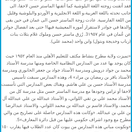
فقد أتقنت زوجته اللغة البلوشية كما أتقنها الماستر حسن لاحقا، الى
جانب تحدثه باللغة العربية،و اللغة الانجليزية و الأوردو والبلوشية وقليل
من اللغة الفارسية. عادت زوجة الماستر حسن الى عمان في حين بقى
والدها في جوادر لاستقرار أموره المعيشية فيها1 حتى بعد انفصال جوادر
عن عُمان في عام 3١٩٥٧. رُزق ماستر حسن وملوك غلام بثلاث بنات
(رباب وخديجة وبتول) وابن واحد (محمد علي).
«تميزت ولاية مطرح بنشاط مكثف للتعليم الأهلي منذ العام ١٩٥٢ حيث
كان يوجد بها عدد من المدارس النظامية الخاصة ومنها مدرسة الأستاذ
محمد بن جواد درويش ومدرسة الأستاذ جواد بن جعفر الخابوري ومدرسة
الأستاذ باقر بن رمضان بن مراد» 4، وهذه المدارس سبقت تأسيس
مدرسة الأستاذ حسن بن علي هاشم. وهناك بعض المدارس التي تأسست
لاحقا أو تزامن وجودها مع مدرسة الماستر حسن مثل مدرسة كل من
الأستاذ محمد علي بن تقي اللواتي، و الأستاذ عبدالله بن علي عبدالله آل
محمد، والاستاذ قاسم بن عبدالله بن محمد اللواتي، والاستاذ عبدالرضا
بن علي بن عبدالله. «وكانت هذه المدارس حاصلة على تصاريح من والي
مطرح مع وجود اشراف حكومي عليها من قبل دائرة المعارف»5.
«وتكونت مباني هذه المدارس من بيوت كان عدد الطلاب فيها يقارب ١٥٠