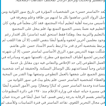
يُعد «الماستر حسن» من الشخصيات المؤثرة في تاريخ سور اللواتية ومن
جيل الرواد الذين ساهموا بكل ما لديهم من طاقة وعلم ومعرفة في
تأسيس مدرسة أهلية لتعليم أبناء المجتمع، فقد كان معلماً في وقتٍ كان
التعليم فيه نعمةٌ يتمنى الجميع التمتع بها، فلم يبخل على المجتمع
بالتعليم والتربية معا، وهكذا فقط استحق لقبه (ماستر) بكل اقتدار رغم
وجود معلمين آخرين لحقوه ولُقبوا أيضًا بنفس اللقب إلا أن هذا اللقب لم
يرتبط بشخصية أخرى قدر ما ارتبط باسم الأستاذ حسن علي هاشم.
شكّلت مهنة التدريس مورد الرزق الأساسي لماستر حسن، إلا أن شهرته
كمدرس لجميع أطياف المجتمع في مطرح، نافستها شهرته ومبادراته في
العمل التطوعي إلى حد الإخلاص والتفاني فيه دون مقابل بل خدمةً
للناس وحباً لمساعدتهم بكل الوسائل الممكنة. والحقيقة لم أجد شخصية
يتفق الجميع على شغفها بالعمل التطوعي وتمتعها بهذا القدر من المحبة
والعطاء كشخصية الماستر حسن. فلم يخلو بيتٌ في سور اللواتية من
مساعدة وخدمة الماستر حسن له كبارًا وصغارًا. ومن الأمور المثيرة أيضًا
في مسيرة حياته عمله في وزارة الإعلام منذ ١٩٧٠ في دائرة المطبوعات
والنشر بقسم الرقابة بدرجة رئيس قسم، كما عمل أيضًا في جريدة عمان
في مجال التحرير اللغوي. تقاعد الماستر في فترة الثمانينات وللأسف لم