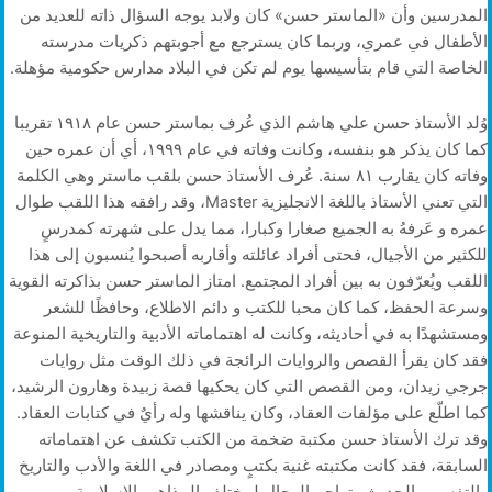
المدرسين وأن «الماستر حسن» كان ولابد يوجه السؤال ذاته للعديد من
الأطفال في عمري، وربما كان يسترجع مع أجوبتهم ذكريات مدرسته
الخاصة التي قام بتأسيسها يوم لم تكن في البلاد مدارس حكومية مؤهلة.
وُلد الأستاذ حسن علي هاشم الذي عُرف بماستر حسن عام ١٩١٨ تقريبا
كما كان يذكر هو بنفسه، وكانت وفاته في عام ١٩٩٩، أي أن عمره حين
وفاته كان يقارب ٨١ سنة. عُرف الأستاذ حسن بلقب ماستر وهي الكلمة
التي تعني الأستاذ باللغة الانجليزية Master، وقد رافقه هذا اللقب طوال
عمره و عَرفهُ به الجميع صغارا وكبارا، مما يدل على شهرته كمدرسٍ
للكثير من الأجيال، فحتى أفراد عائلته وأقاربه أصبحوا يُنسبون إلى هذا
اللقب ويُعرّفون به بين أفراد المجتمع. امتاز الماستر حسن بذاكرته القوية
وسرعة الحفظ، كما كان محبا للكتب و دائم الاطلاع، وحافظًا للشعر
ومستشهدًا به في أحاديثه، وكانت له اهتماماته الأدبية والتاريخية المنوعة
فقد كان يقرأ القصص والروايات الرائجة في ذلك الوقت مثل روايات
جرجي زيدان، ومن القصص التي كان يحكيها قصة زبيدة وهارون الرشيد،
كما اطلّع على مؤلفات العقاد، وكان يناقشها وله رأيٌ في كتابات العقاد.
وقد ترك الأستاذ حسن مكتبة ضخمة من الكتب تكشف عن اهتماماته
السابقة، فقد كانت مكتبته غنية بكتبٍ ومصادر في اللغة والأدب والتاريخ
والتفسير والحديث وتراجم الرجال لمختلف المذاهب الإسلامية.