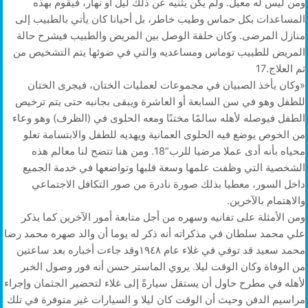
ومن ليس له معيل. ولم يكن يثنيه عن ذلك ليلٌ أو نهار، فيقوم بهذه
المساعدات بكل حماس وطيب خاطر، بل أحيانا كان يأتي بالطبيب إلى
منازل المرضى. وكان حلقة الوصل بين المريض والطبيب فيشرح حالة
المريض للطبيب توماس ومساعديه والتي في ضوئها يتم التشخيص من
ثم العلاج.17
«وكان يأخذ الصبيان في مجموعات لعمليات الختان، فيجرى الختان
للطفل وهو في سن السابعة أو العاشرة ويبقى بجانبه حتى يتم ترخيص
الطفل فيوصله لأهله سالمًا مختنًا ومعه الحلوى في (الظرف) وهو وعاء
من الخوص يوضع فيه الحلوى العمانية ويهديه للطفل والابتسامة تعلو
محياه بأنه أدى عملا مرضيا للرب”18. ومن هنا تتضح لنا معالم هذه
الشخصية التي وظفت علمها وسعة قلبها وتواضعها في خدمة الجميع
داخل السور، معطيا بذلك صورة نادرة من صور التكافل الاجتماعي
والاهتمام بالآخرين.
ومن الأمثلة على تفانيه وسهره من أجل متابعة أمور الآخرين كما يذكر
علي محمد سلطان في مذكراته أنه ذكر له يوما أن والد صهره محمد رضا
محمد سعيد قد توفي في غلاء عام ١٩٤٨وقد جاءت أخباره بعد ساعتين
من الوفاة وكان الوقت ليلا. يروي الماستر حسن أنه فور وصول الخبر
لأهله في مطرح حاول أن يستقل سيارةً إلى غلاء لتحضير الجثمان وإجراء
مراسيم الدفن وحيث أن الوقت كان ليلا و السيارات غير متوفرة في تلك