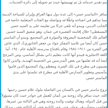
يتم تقدير خدماته بل تم تهميشها حيث تم تحويله إلى دائرة الخدمات.
سافر «الماستر حسن» إلى عدة دول منها العراق وإيران للسياحة الدينية،
مما ساهم في انفتاحه واطّلاعه وتواصله مع الفئات المتعلمة خاصة في
الجانب الديني، ويبدو أنه تلقى جزءًا من تعليمه على يد السيد حسن
المسقطي1 خلال إقامته القصيرة في عمان، وهو شقيق السيد حسين
العالم تلك الشخصية المعروفة والمؤثرة في المجتمع. ويبدو أن الماستر
حسن كان أيضا من تلاميذ المفكر جواد بن جعفر الخابوري2، الذي عاش
في الفترة من ١٩١١-١٩٨٤ وقام بافتتاح مدرسته الأهلية عام ١٩٤٠. أما
اللغة الانجليزية فيبدو أنها كانت بتعليم ذاتي بشكل أساسي، ومن المرجح
أيضا أنه قد تعلمها من بعض الُمدرسين من الجنسية الهندية، والذين كانوا
يقيمون في مطرح في تلك الفترة. ومعظم رواد المجتمع الذين قاموا
بتأسيس وتطوير المدارس الأهلية في مطرح قد تتلمذوا على يدي
الماستر حسن.
تزوج ماستر حسن في باكستان من الفاضلة ملوك غلام حسين رحمها
الله، حيث سافر والد زوجته من عُمان للعمل في جوادر حيث كان مسؤولاً
من قبل الدولة، وهناك توفيت والدة زوجته وهي في الثالثة من عمرها،
فعاشت ونشأت في جوادر حتى عمر الثانية عشر أو الثالثة عشر، وبذلك