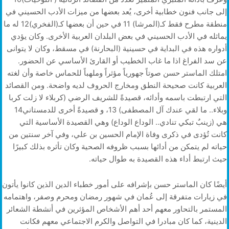
إلى جانب فنون خطابية أخرى، يُعد بعضها من ميزات الأدب الحسيني في
منطقة مطرح فقط كـ(المرشا) 11 في حين أن بعضها كـ(الفخري)12 له ما
يماثله في الأدب الحسيني في بعض البلدان العربية الأخرى. وكان يؤدي
أدواره هذه في البداية في حسينية (البحارنة) في مسقط، وكان لا يتوانى
عن سد الفراغ اذا ما غاب الخطيب أو القارئ الأساسي عن الحضور.
امتلك الماستر حسن صوتاً جهورياً مؤثراً وملهباً للحماس خاصة وأن لغته
العربية كانت صحيحة النطق ومخارج الحروف لديه واضحة. ومن القصائد
التي ارتبطت باسمه وأدائه، قصيدةً للشريف الرضي (كربلاء لا زلت كربا
وبلاء.. ما لقي عندك آل المصطفى) 13، و قصيدةً أخرى للدمستاني14
هي (زينبٌ تبكي تنادي.. الوداع الوداع) وهي القصيدة الأساسية التي
كانت تُؤدى في ذكرى وفاة الإمام الحسين بن علي، وفي آخر سنتين من
حياته لم يتمكن من أدائها بسبب ظروفه الصحية وكان تأثره بذلك كبيرًا
حيث ارتبط أداء هذه القصيدة به طوال حياته.
أيضًا كان الماستر حسن بإشرافه على أمور خطباء الدين الذين كانوا يأتون
في زيارات متفرقة إلى عُمان في شهور رمضان ومحرم وصفر، واهتمامه
المستمر بالتحاور معهم أحد أهم الأشخاص المؤثرين في أنشطة الشعائر
الدينية، كما كان مبادرا في التواصل والكرم الاجتماعي معهم فكانت