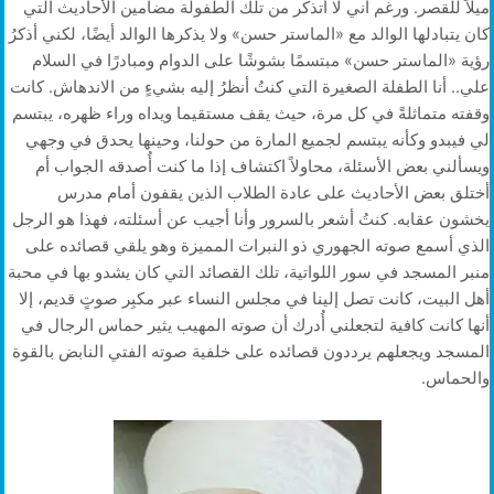
ميلاً للقصر. ورغم أني لا أتذكر من تلك الطفولة مضامين الأحاديث التي
كان يتبادلها الوالد مع «الماستر حسن» ولا يذكرها الوالد أيضًا، لكني أذكرُ
رؤية «الماستر حسن» مبتسمًا بشوشًا على الدوام ومبادرًا في السلام
علي.. أنا الطفلة الصغيرة التي كنتُ أنظرُ إليه بشيءٍ من الاندهاش. كانت
وقفته متماثلةً في كل مرة، حيث يقف مستقيما ويداه وراء ظهره، يبتسم
لي فيبدو وكأنه يبتسم لجميع المارة من حولنا، وحينها يحدق في وجهي
ويسألني بعض الأسئلة، محاولاً اكتشاف إذا ما كنت أُصدقه الجواب أم
أختلق بعض الأحاديث على عادة الطلاب الذين يقفون أمام مدرس
يخشون عقابه. كنتُ أشعر بالسرور وأنا أجيب عن أسئلته، فهذا هو الرجل
الذي أسمع صوته الجهوري ذو النبرات المميزة وهو يلقي قصائده على
منبر المسجد في سور اللواتية، تلك القصائد التي كان يشدو بها في محبة
أهل البيت، كانت تصل إلينا في مجلس النساء عبر مكبِر صوتٍ قديم، إلا
أنها كانت كافية لتجعلني أُدرك أن صوته المهيب يثير حماس الرجال في
المسجد ويجعلهم يرددون قصائده على خلفية صوته الفتي النابض بالقوة
والحماس.