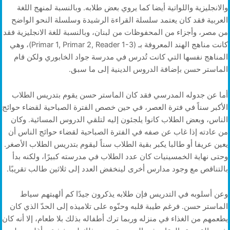
والانجليزية واللواتية أيضا كما يروي بعض طلابه. وبالنسبة لمنهج اللغة
العربية فقد كان يعتمد سلسلة القراءة الرشيدة وسلسلة النحو الواضح
من مصر، وأجزاء من المحفوظات من لبنان، وبالنسبة للغة الانجليزية فقد
كانت مناهج الهند المعروفة بـ (Primar 1, Primar 2, Reader 1-3)، وهي
المناهج نفسها التي كانت تُدرس في مدرسة جواد الخابوري ولكن قام
الماستر حسن بإضافة الدروس الدينية إلى ما سبق.
أما عن جدوله المدرسي فقد كان الماستر حسن يقوم بتدريس الطلاب
الأكبر سناً في فترة العصر، في حين خصص الفترة الصباحية لقضاء حوائج
الناس، وبعض الطلاب كانوا يلجئون إليه لتلقي الدروس المسائية. وكان
من عادته إذا غاب عن صفه في الفترة الصباحية لقضاء حوائج الناس أن
يعين عريفا أو طالبا يكبر بقية الطلاب سناً ليقوم بتدريس الطلاب الأصغر.
وحتى نهاية الخمسينيات كان عدد الطلاب في مدرسته كبيرًا، ولكنه بدأ
بالتناقص مع وجود مدارس أخرى لينخفض العدد إلى ثلاثين طالب تقريبًا.
وعن أسلوبه في التدريس فإن طلابه يذكرون جيدًا كم ألهبتهم سياط
الماستر حسن. فرغم طيبة قلبه وحنّوه على تلاميذه إلى الحدّ الذي كان
يطعمهم من الغذاء في منزله وربما ترك أطفاله بذلك بلا طعام، إلا أنه كان