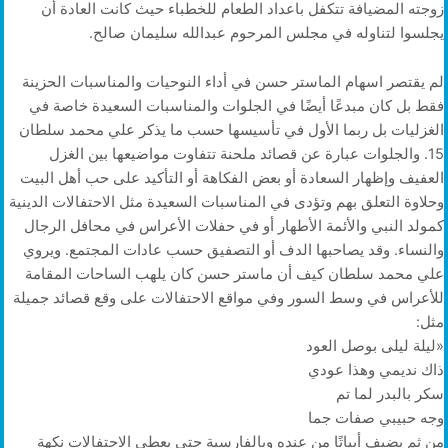
زوجته المضيافة تتكفل باعداد الطعام للخطباء حيث كانت العادة أن
يجلسوا لتناوله في مجلس المرحوم عبدالله سليمان صالح.
لم يقتصر اسهام الماستر حسن في أداء النوحيات والمناسبات الحزينة
فقط بل كان مبدعًا أيضًا في الجلوات والمناسبات السعيدة خاصة في
الغزليات بل ربما الأول في تأسيسها حسب ما يذكر علي محمد سلطان
15. والجلوات عبارة عن قصائد ملحنة تتفاوت مواضيعها بين الغزل
العفيف وإظهار السعادة أو بعض الفكاهة أو التأكيد على حب أهل البيت
وحلاوة التعلق بهم وتؤدى في المناسبات السعيدة مثل الاحتفالات الدينية
كمولد النبي والأئمة الأطهار أو في حفلات الأعراس في محافل الرجال
والنساء. وقد يصاحبها الدف أو التصفيق حسب عادات المجتمع. ويروي
علي محمد سلطان كيف أن ماستر حسن كان يلهب الساحات المقامة
للأعراس في وسط السور وفي مواقع الاحتفالات على وقع قصائد جميلة
مثل:
«ليلة ليلى بوصل العود
ذاك نديمي وهذا عودي
سكر بالبدر لما تم
وجه حبيبي صفات جما
من ثم يضيف أبياتًا من عنده وبالفارسية حتى يعطي الاحتفالات نكهة