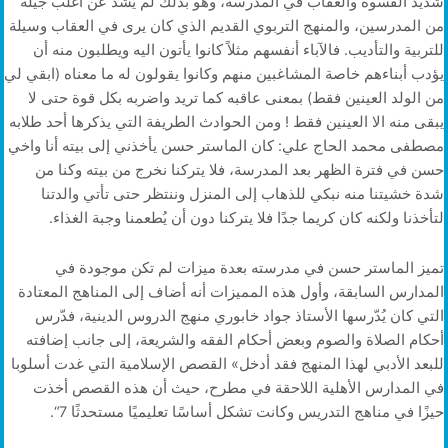
شديد القسوة والعقاب في المدرسة، وهو بذلك لم يشذ عن أغلب جيله
من المدرسين، والمنهج التربوي القديم الذي كان يرى في العقاب وسيلة
للتربية والتأديب. فالآباء أنفسهم مثلاً كانوا يأتون اليه ويطلبون منه أن
يؤدب أبناءهم خاصة المشاغبين منهم وكانوا يقولون له ما معناه (ابقي لي
من الولد العينين فقط) بمعنى عاقبه كما تريد واضربه بكل قوة حتى لا
يبقى منه الا العينين فقط ! ومن الحوادث الطريفة التي يذكرها أحد طلابه
مصطفى محمد الحاج علي: كان الماستر حسن يأخذني إلى بيته أنا واخي
حسن في فترة الظهر بعد المدرسة، فلا يتركنا نخرج من بيته وكنا من
شدة خشيتنا منه نبكي للذهاب إلى المنزل وننتظر حتى تأتي والدتنا
لتأخذنا ولكنه كان كريما جدًا فلا يتركنا دون أن يُطعمنا وجبة الغذاء.
تميز الماستر حسن في مدرسته بعدة ميزات لم تكن موجودة في
المدارس السابقة، وأول هذه المميزات أنه أضاف إلى المناهج المعتادة
التي كان يُدّرسها الأستاذ جواد خابوري منهج الدروس الدينية، فدّرس
أحكام الصلاة والصوم وبعض أحكام الفقه والشريعة، إلى جانب إضافته
للبعد الأدبي لهذا المنهج فقد أدخل» القصص الإسلامية التي غدت أسلوبا
في المدارس الأهلية اللاحقة في مطرح، حيث أن هذه القصص أخذت
حيزًا في مناهج التدريس وكانت تشكل أساسًا تعليميًا مستحدثًا 7“.