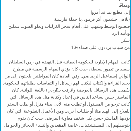
ومذاقًا
إني مطيع بما قد أمروا
(بلاهي جشمون أكر فرمودي) جملة فارسية
فيصيح الوسط ويلتهب على أنغام سحر الغزليات ويعلو الصوت بـمليح
ويأتيه الرد
سكر
من شباب يرددون على صداه»16
كانت المهام الإدارية للحكومة العمانية قبل النهضة في زمن السلطان
سعيد بن تيمور بسيطة، حيث كان يؤدي المهام الرسمية في مطرح
الوالي إسماعيل الرصاصي. وفي العادة كان المواطنين يلجئون إلى من
يجيد القراءة والكتاب ليكتب لهم رسائل أو التماسات بطلباتهم للحكومة.
سُميت هذه الرسائل بالعريضة وعُرفت بـ(آرجي) باللغة اللواتية. كان
الماستر حسن يساعد الناس في إعداد وكتابة مثل هذه الرسائل التي
كانت ترجو من المسئول أو تطلب منه الأذن ببناء منزل أو طلب السفر
للعلاج إلى الهند مثلا أو طلبات أخرى. ومن الأعمال التطوعية التي كان
يؤديها الماستر حسن بكل شغف معاونة المرضى حيث كان يقوم
بتوصيلهم إلى للمستشفيات، خاصة المقعدين والنساء العجائز والحوامل