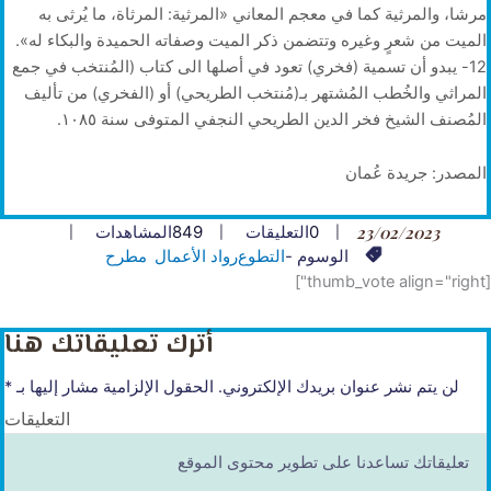
مرشا، والمرثية كما في معجم المعاني «المرثية: المرثاة، ما يُرثى به
الميت من شعرٍ وغيره وتتضمن ذكر الميت وصفاته الحميدة والبكاء له».
12- يبدو أن تسمية (فخري) تعود في أصلها الى كتاب (المُنتخب في جمع
المراثي والخُطب المُشتهر بـ(مُنتخب الطريحي) أو (الفخري) من تأليف
المُصنف الشيخ فخر الدين الطريحي النجفي المتوفى سنة ١٠٨٥.
المصدر: جريدة عُمان
23/02/2023
0
التعليقات
849
المشاهدات
الوسوم -
التطوع
رواد الأعمال
مطرح
[thumb_vote align="right"]
أترك تعليقاتك هنا
لن يتم نشر عنوان بريدك الإلكتروني.
الحقول الإلزامية مشار إليها بـ
*
التعليقات