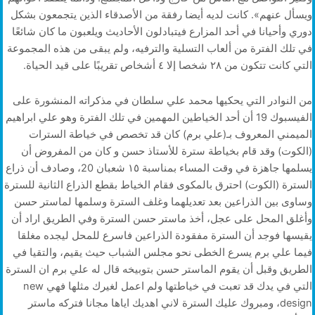
ويسأل عنهم». كانت لديه أيضا رفقة من الأصدقاء الذين يتجمعون بشكل
دوري وأحيانا في أحد المزارع فيتبادلون الأحاديث ويلعبون ما كان شائعًا
في تلك الفترة من ألعاب التسلية والترفيه، ولم يبقى من هذه المجموعة
التي كانت تتكون من ٢٨ شخصا إلا ٤ أشخاص تقريبًا على قيد الحياة.
من النوادر التي يحكيها محمد علي سلطان في مذكراته المنشورة على
الفيسبوك 19 أن أحد الخياطين المهمين في تلك الفترة وهو علي ابراهيم
الميمني المعروف بـ(علي برم) كان قد تخصص في خياطة السترات
(الكوت) وقد قام بخياطة سترة للأستاذ حسن و كان من المفروض أن
يسلمها جاهزة في وقت المساء بمناسبة ١٥ شعبان 20، وصادف أن ذراع
السترة (الكوت) احترق بالمكوى فقام الخياط بقطع الذراع الثانية للسترة
وساوى بين الذراعين بعد تعديلهما وغلف السترة وسلمها لماستر حسن
وأغلق المحل على عجل، أخذ ماستر حسن السترة وفي الطريق اراد أن
يقيسها فوجد أن السترة مفقودة الذراعين فاسرع للمحل ليجده مغلقا
فيما علي برم يسرع الخطى نحو مجلس الشباب حيث يقيم، والتقيا في
الطريق وقبل أن يقوم الماستر حسن بتوبيخه قال له علي برم ان السترة
التي في يدك قد تعبت في خياطتها ولم اعمل لغيرك مثلها فهي new
design، ومبروك عليك السترة لاني اهديك اياها مجانا فتركه ماستر