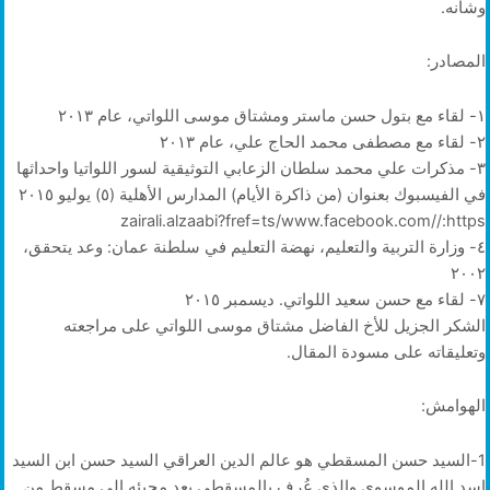
وشأنه.
المصادر:
١- لقاء مع بتول حسن ماستر ومشتاق موسى اللواتي، عام ٢٠١٣
٢- لقاء مع مصطفى محمد الحاج علي، عام ٢٠١٣
٣- مذكرات علي محمد سلطان الزعابي التوثيقية لسور اللواتيا واحداثها
في الفيسبوك بعنوان (من ذاكرة الأيام) المدارس الأهلية (٥) يوليو ٢٠١٥
https:/‏‏/‏‏www.facebook.com/‏‏zairali.alzaabi?fref=ts
٤- وزارة التربية والتعليم، نهضة التعليم في سلطنة عمان: وعد يتحقق،
٢٠٠٢
٧- لقاء مع حسن سعيد اللواتي. ديسمبر ٢٠١٥
الشكر الجزيل للأخ الفاضل مشتاق موسى اللواتي على مراجعته
وتعليقاته على مسودة المقال.
الهوامش:
1-السيد حسن المسقطي هو عالم الدين العراقي السيد حسن ابن السيد
اسد الله الموسوي والذي عُرف بالمسقطي بعد مجيئه إلى مسقط من