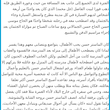
الفترة لدى الجميع إلى جانب بعد المسافة من حيث وعورة الطريق فإنه
ذهب فورا لبيت الفاضل (جل محمد) الذي كان يعد واحدًا من أربعة
أشخاص لديهم السيارة في كل مدينة مطرح واستقل السيارة وجاء
بالجثمان وقد اصطحب معه في رحلته شخصًا واحدًا هو الحاج موسى
حسن الحاج حسن الجمالاني ومع ساعات الصباح تم مواراة الجثمان بعد
إجراء مراسيم الدفن والتشييع.
كان الماستر حسن يحب الأطفال، يتواضع ويتصابى معهم وهذا يفسر
لماذا كان يصطحب الأطفال إلى منزله بعد المدرسة، فالقسوة والعقاب
في المدرسة كانت من أجل التعليم، ولكن الجانب العطوف الحنون كان
يتجلى في اصطحابه لأطفال مدرسته إلى المنزل مع عائلته فلا يتركهم إلا
وقد تناولوا طعام الغذاء. ورغم انشغال الماستر حسن بالتعليم وأعمال
التطوع والتواصل مع الناس الا أنه كانت له شخصية أسرية محبة للتواصل
والالتقاء بأفراد أسرته، وبعد تقاعده أصبح الماستر حسن أكثر تعلقا
بعائلته، فكان يتصل ببناته مثلا ويطلب منهن أن يحضرن لتناول العشاء
معه، وحتى في سفره إلى خارج البلاد لأداء العمرة مثلا فقد كان يفضل
أن يكون برفقة أبنائه. اتصف الماستر حسن بروحه الشابة والبشوشة،
وكما تقول ابنته «كان يسأل عن أحوال صديقاتي ويتبادل معهن الأحاديث،
وكثير التواصل مع الناس من خارج وداخل المجتمع. ودائما يتفقد أحوالهم