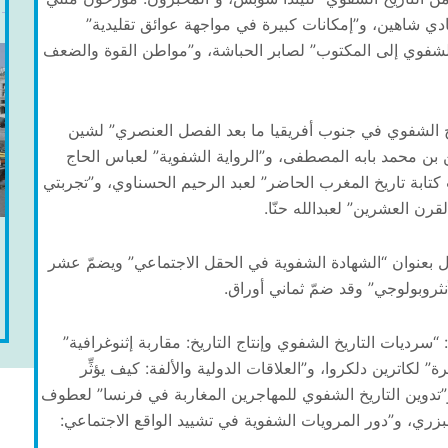
لفادي شاهين، و”إمكانات كبيرة في مواجهة عوائق تقليدية”
 الشفوي إلى المكتوب” لصابر الحباشة، و”مواطن القوة والضعف
اريخ الشفوي في جنوب أفريقيا ما بعد الفصل العنصري” لشين
ن محمد بابه المصطفى، و”الرواية الشفوية” لعباس الحاج
 كتابة تاريخ المغرب الحاضر” لعبد الرحيم الحسناوي، و”تجربتي
قرن العشرين” لعبدالله حنّا.
ول بعنوان “الشهادة الشفوية في الحقل الاجتماعي” ويضمّ عشر
نثروبولوجي” وقد ضمّ ثماني أوراق.
 “سرديات التاريخ الشفوي وإنتاج التاريخ: مقاربة إثنوغرافية”
رة” لكاترين دلكروا، و”العلاقات الدولية والألفة: كيف يؤثِّر
، و”تدوين التاريخ الشفوي للمهاجرين المغاربة في فرنسا” لعطوف
 البزري، و”دور المرويات الشفوية في تشييد الواقع الاجتماعي: