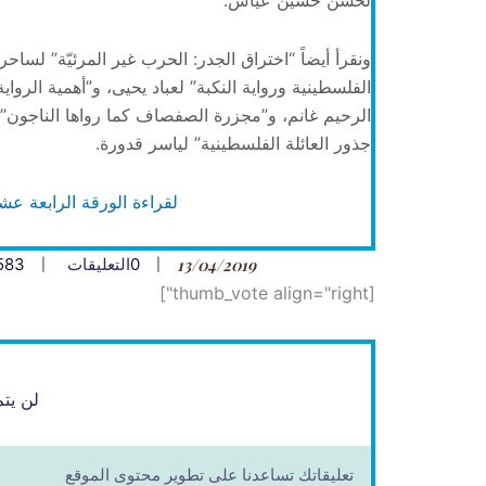
لحسن حسين عياش.
ونقرأ أيضاً “اختراق الجدر: الحرب غير المرئيّة” لساحر
الرحيم غانم، و”مجزرة الصفصاف كما رواها الناجون” 
جذور العائلة الفلسطينية” لياسر قدورة.
لقراءة الورقة الرابعة عشر
13/04/2019
0
التعليقات
583
[thumb_vote align="right"]
لن يتم