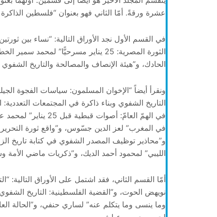
ينقسم المجلد الأخير هو أيضاً إلى قسمين؛ أولهما بعن
عشرة ورقةً. أمّا الثاني فهو بعنوان “فلسطين الذاكر
في القسم الأول نجد الأوراق التالية: “نساء بين ثورتين
الثورة المصرية: 25 يناير مسرحيًّا” لم
الحادك، و”هيئة الإنصاف والمصالحة والتاريخ الشفو
ونقرأ أيضاً “الإخوان المسلمون: سياسات الفجوة الج
في الهمّ العامّ: أصوا
و”محاذير توظيف المصدر الشفوي في كتابة تاريخ الز
الليبي” لمحمود أحمد الديك، و”ذكريات ماضي الأمة وس
أمّا القسم الثاني، فقد اشتمل على الأوراق التالية: “
نويهض الحوت، و”القضية الفلسطينية: التاريخ الشفوي و
وما ينسى وما يتكلم عنه” لساري حنفي، و”الحالة العام