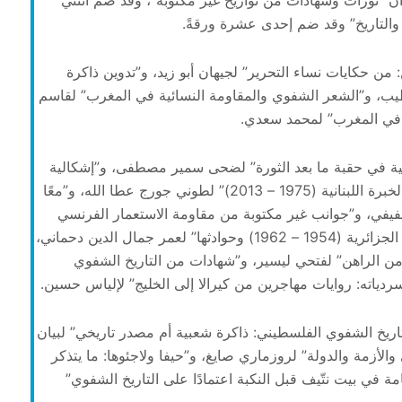
وان “ثورات وشهادات من تواريخ غير مكتوبة”، وقد ضم اثنتي
ة والتاريخ” وقد ضم إحدى عشرة ورقةً.
: من حكايات نساء التحرير” لجيهان أبو زيد، و”تدوين ذاكرة
حمد سمير الخطيب، و”الشعر الشفوي والمقاومة النسائية في المغرب” لقاسم
ي في المغرب” لمحمد سعدي.
يلية في حقبة ما بعد الثورة” لضحى سمير مصطفى، و”إشكالية
التاريخ الشفوي وبناء ذاكرة في المجتمعات التعددية: الخبرة اللبنانية (1975 – 2013)” لطوني جورج عطا الله، و”معًا
ت قبطية قبل 25 يناير” لمحمد عفيفي، و”جوانب غير مكتوبة من مقاومة الاستعمار الفرنسي
في المغرب” لعز الدين جسّوس، و”واقع ثورة التحرير الجزائرية (1954 – 1962) وحوادثها” لعمر جمال الدين دحماني،
من الراهن” لفتحي ليسير، و”شهادات من التاريخ الشفوي
ردياته: روايات مهاجرين من كيرالا إلى الخليج” لإلياس حسين.
التاريخ الشفوي الفلسطيني: ذاكرة شعبية أم مصدر تاريخي” لبيان
الأزمة والدولة” لروزماري صايغ، و”حيفا ولاجئوها: ما يتذكر
ة في بيت نتّيف قبل النكبة اعتمادًا على التاريخ الشفوي”