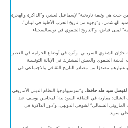
ن حيث هي وثيقة تاريخية” لإسماعيل لعشر، و”الذاكرة والهجرة
يد الهاشمي، و”وجوه من تاريخ الحرب الأهلية في لبنان”،
ة” لمنى فياض، و”التاريخ الشفوي في تونسالسجناء
ئة حرّان الشفوي السرياني، وأثره في أوضاع الحرانية في العصر
 الدينية الشفوي والعيش المشترك في الإيالة التونسية
 باعتبارهم مصدرًا من مصادر التاريخ الثقافي والاجتماعي في
ن” لفيصل سيد طه حافظ
، و”سوسيولوجيا النظام الديني الأمازيغي
ث الشلك: مقاربة في الثقافة السودانية” لمحاسن يوسف عبد
لماروني الشمالي” لشوقي الدويهي، و”دور الذاكرة في
لي سويد.