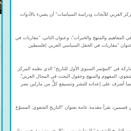
مركز العربي للأبحاث ودراسة السياسات” أن يضيء بالأدوات
ي المفاهيم والمنهج والخبرات”، وعنوان الثاني، “مقاربات في
مل عنوان “مقاربات في الحقل السياسي العربي (فلسطين
اركة في “المؤتمر السنوي الأول للتاريخ” الذي نظمه المركز
شفوي، المفهوم والمنهج وحقول البحث في المجال العربي”.
ينما أشرف على إعداده للنشر وتنسيقع كلٌّ من مارلين نصر
ورقة بحثية موزّعة بين قسمين، نقرأ مقدمة عامة بعنوان “التاريخ الشفوي: المسوّغ
 من التاريخ الشفوي” لليندا شوبس، و”المخبرون: مؤرخون مثلي