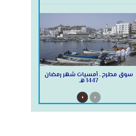
سوق مطرح ـ أمسيات شهر رمضان
1447 هـ
N
P
e
r
x
e
t
v
i
o
u
s