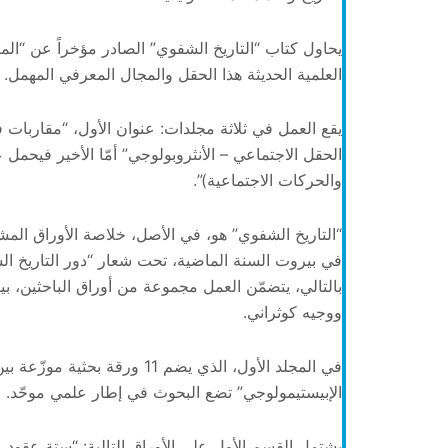
يحاول كتاب “التاريخ الشفوي” الصادر مؤخراً عن “ال
العلمية الحديثة هذا الحقل والمجال المعرفي المهمل.
يقع العمل في ثلاثة مجلدات: عنوان الأول، “مقاربات ف
الحقل الاجتماعي – الأنثروبولوجي” أمّا الأخير فيح
والحركات الاجتماعية)”.
“التاريخ الشفوي” هو، في الأصل، خلاصة الأوراق المش
في بيروت السنة الماضية، تحت شعار “دور التاريخ ال
بالتالي، يتضمّن العمل مجموعة من أوراق الباحثين، ب
ووجيه كوثراني.
في المجلد الأول، الذي يضم 11 
الإبيستيمولوجي” تضع البحوث في إطار علمي موحّد.
يشتمل القسم الأول على الأوراق التالية: “ستة عقود