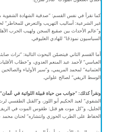
كما نقرأ في نفس القسم: “صدقية الشهادة الشفوية م
غير الشرعية: أساليب التهريب والتعرض للمخاطر” لحم
و”عالم الأحداث بين صقيع السجن ولهيب الحرب الأهلي
السياسيون نموذجًا” للهادي الغليوفي.
أما القسم الثاني فيتضمّن البحوث التالية: “تراث صاب
العباسي” لأحمد عبد المنعم العدوي، و”خطاب الأقليات
العثمانية” لمحمد المريمي، و”سير الأولياء والصالحين
الوسط الريفي” لصالح علواني.
ونقرأ كذلك: “جوانب من حياة قبيلة اللواتية في عُما
الشفوي” لعبد الحكيم أبو اللوز، و”القتل الطقسي لر
الجليل، و”كل موت هو قتل: طقوس الموت في الريف ا
الحفاظ على الطرب الحوزي وانتشاره” لحنان محمد ع