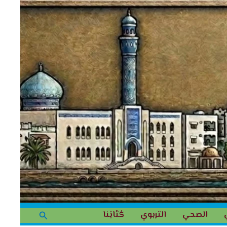
البحث
الصحي
التربوي
كُتَابُنا