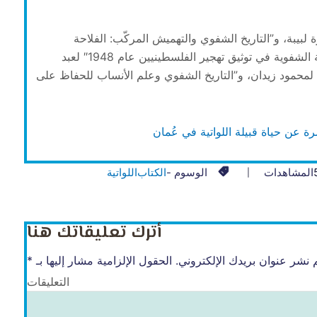
ة لبيبة، و”التاريخ الشفوي والتهميش المركّب: الفلاحة
الفلسطينية ورواية النكبة” لعباد يحيى، و”أهمية الرواية الشفوية في توثيق تهجير الفلسطينيين عام 1948″ لعبد
لمحمود زيدان، و”التاريخ الشفوي وعلم الأنساب للحفاظ على
ة عن حياة قبيلة اللواتية في عُمان
المشاهدات
الوسوم -
الكتاب
اللواتية
أترك تعليقاتك هنا
 نشر عنوان بريدك الإلكتروني.
الحقول الإلزامية مشار إليها بـ
*
التعليقات