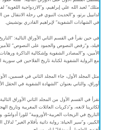
مثلك” لعبد الله علي إبراهيم، و”الازدواجية اللغوية” 
لدانييل برتو، و”الحديث النبوي في رحلة الانتقال من
في الشهادات الشفوية” لإبراهيم القادري بوتشيش.
في حين نقرأ في القسم الثاني الأوراق التالية: “الت
فيلد، و”رفض النصوص والجمود على النصوص” للأمين ب
الأمين، و”المصادر الشفوية وإشكالية الذاكرة ورهانات
مع الرواية الشفوية لكتابة تاريخ الفلاحين في سورية ال
مثل المجلد الأول، جاء المجلد الثاني في قسمين، الأ
أوراق، والثاني بعنوان “الشهادة الشفوية في الحقل الأ
نقرأ في القسم الأول من المجلد الثاني الأوراق التالية:
لكاترينا لانغه، و”ذكريات العائلات المغربية وتاريخ الهج
التاريخ في الزيجات العربية-الأوروبية” للورا أدواسّو
الكبير، و”سير الحياة: رواية ذاتية بأقلام الغير” لدلال
أفندي الغلغول أنموذجًا” لنادر سراج.