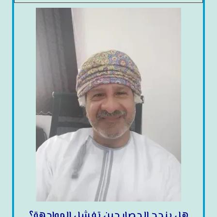
هل ينجح الحصار حين تفشل المواجهة؟