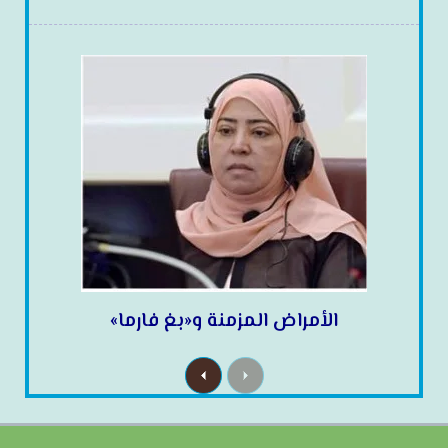
الأمراض المزمنة و«بغ فارما»
N
P
e
r
x
e
t
v
i
o