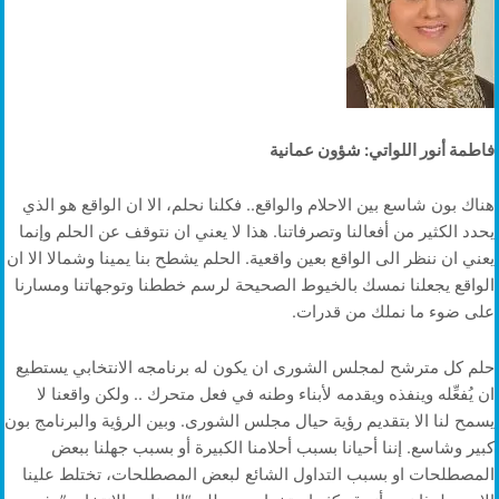
فاطمة أنور اللواتي: شؤون عمانية
هناك بون شاسع بين الاحلام والواقع.. فكلنا نحلم، الا ان الواقع هو الذي
يحدد الكثير من أفعالنا وتصرفاتنا. هذا لا يعني ان نتوقف عن الحلم وإنما
يعني ان ننظر الى الواقع بعين واقعية. الحلم يشطح بنا يمينا وشمالا الا ان
الواقع يجعلنا نمسك بالخيوط الصحيحة لرسم خططنا وتوجهاتنا ومسارنا
على ضوء ما نملك من قدرات.
حلم كل مترشح لمجلس الشورى ان يكون له برنامجه الانتخابي يستطيع
ان يُفعِّله وينفذه ويقدمه لأبناء وطنه في فعل متحرك .. ولكن واقعنا لا
يسمح لنا الا بتقديم رؤية حيال مجلس الشورى. وبين الرؤية والبرنامج بون
كبير وشاسع. إننا أحيانا بسبب أحلامنا الكبيرة أو بسبب جهلنا ببعض
المصطلحات او بسبب التداول الشائع لبعض المصطلحات، تختلط علينا