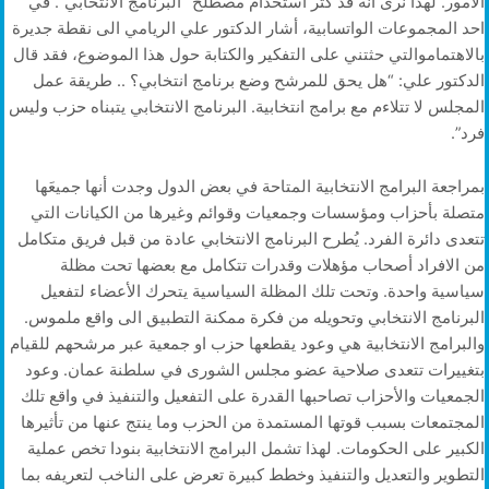
الامور. لهذا نرى أنه قد كثر استخدام مصطلح “البرنامج الانتخابي”. في
احد المجموعات الواتسابية، أشار الدكتور علي الريامي الى نقطة جديرة
بالاهتماموالتي حثتني على التفكير والكتابة حول هذا الموضوع، فقد قال
الدكتور علي: “هل يحق للمرشح وضع برنامج انتخابي؟ .. طريقة عمل
المجلس لا تتلاءم مع برامج انتخابية. البرنامج الانتخابي يتبناه حزب وليس
فرد”.
بمراجعة البرامج الانتخابية المتاحة في بعض الدول وجدت أنها جميعَها
متصلة بأحزاب ومؤسسات وجمعيات وقوائم وغيرها من الكيانات التي
تتعدى دائرة الفرد. يُطرح البرنامج الانتخابي عادة من قبل فريق متكامل
من الافراد أصحاب مؤهلات وقدرات تتكامل مع بعضها تحت مظلة
سياسية واحدة. وتحت تلك المظلة السياسية يتحرك الأعضاء لتفعيل
البرنامج الانتخابي وتحويله من فكرة ممكنة التطبيق الى واقع ملموس.
والبرامج الانتخابية هي وعود يقطعها حزب او جمعية عبر مرشحهم للقيام
بتغييرات تتعدى صلاحية عضو مجلس الشورى في سلطنة عمان. وعود
الجمعيات والأحزاب تصاحبها القدرة على التفعيل والتنفيذ في واقع تلك
المجتمعات بسبب قوتها المستمدة من الحزب وما ينتج عنها من تأثيرها
الكبير على الحكومات. لهذا تشمل البرامج الانتخابية بنودا تخص عملية
التطوير والتعديل والتنفيذ وخطط كبيرة تعرض على الناخب لتعريفه بما