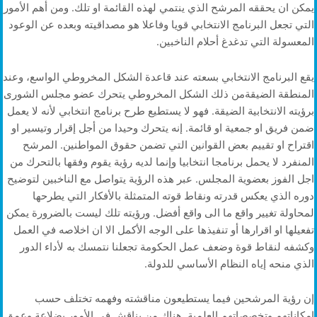
يمكن ان يحققه المرشح الذي ينتمي لهذه القائمة او تلك. ومن أهم الأمور
التي تجعل البرنامج الانتخابي قويا وفاعلا هو مصداقيته وبعده عن الوعود
المعسولة التي تدغدغ أحلام الناخبين.
يقع البرنامج الانتخابي بسعته عند قاعدة الشكل المخروطي الواسع، وعند
المنطقة الضيقةمن ذلك الشكل المخروطي يتحرك عضو مجلس الشورى
برؤيته الانتخابية الضيقة. فهو لا يستطيع طرح برنامج انتخابي لأنه لا يعمل
ضمن فريق او جمعية او قائمة. إنه يتحرك وحيدا من أجل إقرار وتيسير او
اقتراح او تقييم بعض القوانين التي تضمن حقوق المواطنين. المرشح
المنفرد لا يحمل برنامجا انتخابيا وإنما لديه رؤية يقوم وفقها بالتحرك من
اجل الفوز بعضوية المجلس. عبر هذه الرؤية يتواصل مع الناخبين لتوضيح
دوره الذي يعكس قدرته ونقاط قوته المتمثلة بالأفكار التي يطرحها
لمحاولة تغيير واقع ما الى واقع أفضل. ورؤيته تلك ليست بالضرورة يمكن
تفعيلها او اقرارها أو تنفيذها على الوجه الأكمل الا ان اخلاصه في العمل
وكشفه لنقاط قوة وضعف عمل الحكومة تجعلنا نتمسك به لأداء الدور
الذي منحه إياه النظام الأساسي للدولة.
إن رؤية المرشحين فيما يستطيعون مناقشته وفهمه تختلف حسب
امكاناتهم وتخصصاتهم العلمية. هناك من يناقش في الأمور بضلاعة وعمق