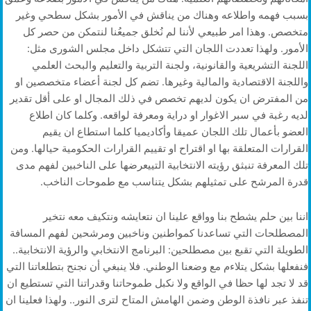
بسبب فهمه واطلاعه وهناك من يناقش في الأمور بشكل سطحي وغير
متخصص. وهذا امر طبيعي لأننا لم نُخلق جميعُنا لنتمكن من حصر كل
الأمور. ولهذا تعددت اللجان التي تتشكل داخل مجلس الشورى مثل:
اللجنة التشريعية والقانونية، ولجنة التربية والتعليم والبحث العلمي
واللجنة الاقتصادية والمالية وغيرها. تضم كل لجنة أعضاء متخصصين او
من المفترض ان يكون لديهم تخصص في ذلك المجال او على أقل تقدير
لديه رغبة في سبر الاغوار او دراية ومعرفة لواقعه. وكلما كان اطلاع
العضو بأعمال تلك اللجان عميقا وأكاديميا كلما استطاع ان يقيم
القرارات المتعلقة بها او اقتراح او تقييم القرارات الحكومية حيالها. ومن
تلك المعرفة تنبثق رؤيته الانتخابية التييعرضها على الناخبين لفهم مدى
قدرة المرشح على تمثيلهم بشكل يتناسب مع طموحات الناخب.
اننا بين حلم يشطح بنا وواقع علينا ان نتعايشه ونتكيف معه نتخير
المصطلحات التي تساعدنا كمواطنين وناخبين ومرشحين لفهم المسافة
الطويلة التي تقبع بين مصطلحين: البرنامج الانتخابي والرؤية الانتخابية..
فنفعلها بشكل يتلاءم مع وضعنا الوطني. فلا ينبغي أن نجنح بتطلعاتنا التي
قد لا تجد لها حظا في الواقع ولا نكبل طموحاتنا وقدراتنا التي تستطيع ان
تنفذ عبر نافذة الوطن وضمن الهامش المتاح لترى النور.. ولهذا فعلينا ان