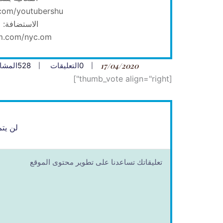
com/youtubershu…
الاستضافة: ا
m.com/nyc.om/
17/04/2020
0
التعليقات
528
المشا
[thumb_vote align="right"]
لن يتم