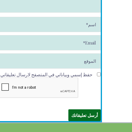
ا
س
م
*
E
m
ai
l*
الموقع
حفظ إسمي وبياناتي في المتصفح لارسال تعليقاتي في