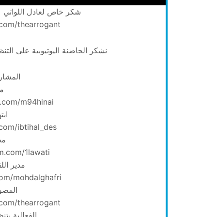
شكر خاص لعادل اللواتي عل
com/thearrogant…
نشكر الحاضنة اليوتيوبية على التن
المشار
مح
.com/m94hinai/
ابت
com/ibtihal_des/
مح
m.com/1lawati/
مدير الل
om/mohdalghafri/
المصور
com/thearrogant…
الفعالية بتنظ