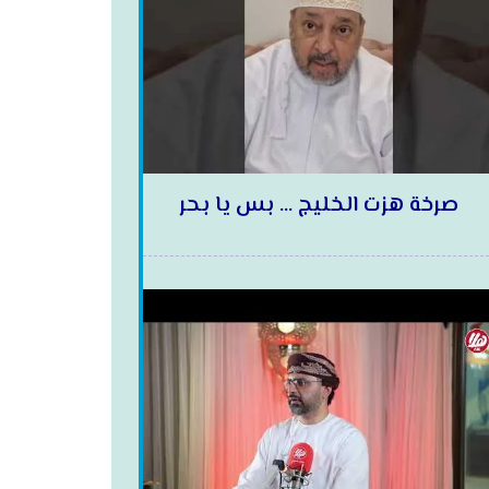
صرخة هزت الخليج … بس يا بحر