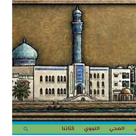
البحث
الصحي
التربوي
كُتَابُنا