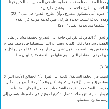
وجدنا القضية مختلفة تماماً عما وجدناه في القصتين السالفتين فهنا
العلاقة مع مطرح علاقة محبة وعشق جارفين :
” أخبرته أنني مسكون بمطرح ، وأنَّ مطرح الحلوة في دمي ” (28)
وهذه العلاقة ليست جديدة طارئة ، فهي قديمة موغلة في القدم:
” عشقتها منذ نعومة عقلي ” (29)
والحق أنَّ القاص لم يكن في حاجة إلى التصريح بحقيقة مشاعر بطل
القصة وساردها ، فكل كلماته وتعبيراته التي يستعملها في وصف مطرح
مغنية عن هذا التصريح ، فهي تشي بل تجأر بمحبة بالغة لمطرح ولكل ما
فيها ، وفي المقاطع التي سبق نقلها من القصة كفاية لبيان هذا.
(3-3)
انتهينا في الحلقة السابقة/ الثانية إلى القول بأنّ الحقائق الأدبية التي لا
يتطرق إليها شك أنَّ المكان “سواء أكان واقعياً أم خالياً يبدو مرتبطاً بل
مندمجاً بالشخصيات” (20) فالشخصيات تحيا في المكان ، وغالباً ما
تربطها به وشائج وصلات تتصل بذاكرتها ، وتؤثر في حاضرها، وتسعى إلى
رسم ملامح مستقبلها.