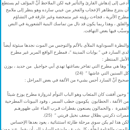
أدعى إلى إدهاش القارئ والتأثير فيه لكن الملاحظ أنَّ المؤلف لم يستطع
أن ينتزع مظاهر الإعجاب والفخر من عيني سارده وهو ينظر إلى ملامح
مطرح الأثرية ، فجاءت رؤيته غير متمحضة وغير غارقة في التشاؤم
والقلق ، وهذا ربما يكون قد نال من تماسك البنية الشعورية في النص
وسبَّب فيها بعض التهافت.
والنظرة السوداوية الملأى بالألم والتوجس من الموت نجدها مبثوثة أيضاً
لدى السارد في ” بوابات المدينة “، فمطرح الواقع المرير غير مطرح
الأمل المنتظر :
” وها هي مطرح التي تفاخر بصاغتها تهدي أبي حواجيل من حديد ، بوزن
كل السنين التي عاشها ” (24)
صحيح أنَّ السارد أحس بشيء من الألفة في بعض المراحل :
” وحين أفقت كان المثعاب وهو الباب التوأم لدروازة مطرح يوزع شيئاً
من الألفة ، الحطابون يكومون حطب السمر ، وقود البيوتات المطرحية
الفقيرة ، والحمالون يصنعون بقطرات قـرب الماء على ظهورهـم
ممرات ذكرتني بظلال سعف نخيل قريتي ” (25).
لكن هذا لم يكن سوى مرحلة طارئة استثنائية ، يعود بعدها الإحساس
بالموت والقتامة ليغلِّف كل شيء ، وليدعو السارد إلى أن يقول عند موت