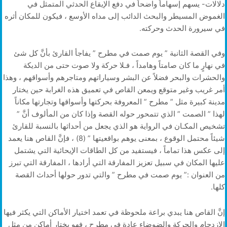
دلالات- يسهم إسهاماً واضحاً في دفع الإيقاع الحدثي المتمثل في
الغموض المسيطر والبحث الدائب إلى مداه الأوسع ، فيكون للمكان أثره
في سيرورة الحدث وحركته.
وفي القصة الثانية ” يوم صمت في مطرح ” يفاجأ القارئ بأنَّ كل شئ
في نهارٍ ما كان صامتاً وهامداً ، فـلا حركة ولا صوت حتى من الديكة
والحشرات والبحر فضلاً عن البشر وسياراتهم ومتاجرهم وأسواقهم ، وهذا
أمر غريب وغير متوقع ويمعن القاص في تعميق هذه الغرابة حين يختار
مدينة كبيرة مثل ” مطرح ” المعروفة بحركتها وأسواقها وتجارتها مكاناً
لهذا ” الصمت ” الذي تتمحور حوله القصة وإذا كان من المألوف أنَّ ”
تشخيص المكـان في الرواية هو الذي يجعل من أحداثها بالنسبة للقارئ
شيئاً محتمل الوقوع ، بمعنى يوهم بواقعيتها ” (8) ، فإنَّ القاص هنا يعمد
إلى عكس هذا تماماً ، فيستفيد من كل الطاقات الإيحائية التي يشتمل
عليها المكان في سبيل تعزيز المفارقة التي أرادها ، المفارقة التي تبرز
من العنوان :” يوم صمت في مطرح ” والتي تدور حولها أحداث القصة
كلها.
إنَّ القاص هنا يبدي براعة ملحوظة في تعمد اختيار الأماكن التي يكثر فيها
الازدحام والحركة والضوضاء عادة في مطرح ، فهو يختار أماكن من مثل