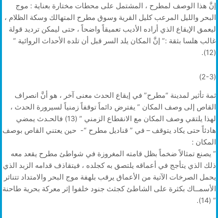
إنَّ هذا الوصف لمطرح ، المشتمل على محطات مختارة بعناية : موج
البحر والليل المرعب كليل القرية وسوق مطرح المتهالك وسكة الظلام ،
ليعمق الإيقاع الذي أراده الأديب تعميقاً واضحاً ، حتى ليمكن ترديد قولة
غالب هلسا بثقة :” إنَّ المكان يلد السر قبل أن تلده الأحداث الروائية ”
(12).
(2-3)
ثمة تأثير لمدينة “مطرح” في إيقاع الحدث معنى آخر ، هو أنَّ انصراف
القاص إلى وصف المكان ” يفترض دائماً توقفاً زمنياً لسيرورة الحدث ،
لهذا يلتقي وصف المكان مع الانقطاع الزمني ” (13) فالحـدث يمضي
هادئاً حتى يكاد يتوقف – في ” قناديل مطرح “- حين يعتني القاص بوصف
المكان :
” يصنع تمثالاً ضخماً بظل قامته المغروزة في شواطئ مطرح يقعد معه
ذلك الذي يتأجج في أعماقه يلتصق به كجلده ، فيتقاذف قدامه الزبد الذي
يحمل الصرخات الآتية من الأعماق يرقب بلهفة موج البحر والامتداد تتناثر
الأسمــاك بكثرة على الشاطئ كجثث جنود خلفوا إثر معركة بحرية طاحنة
” (14).