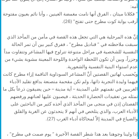
أمه:
” فكلانا ميتان ، الفرق أنها نامت مغمضة العينين ، وأنا نائم بعيون مفتوحة
أرقب بوابة كوت مطرح حتى تفتح” (26).
إنَّ هذه المرحلية هي التي تجعل هذه القصة في مأمن من المأخذ الذي
سبقت ملاحظته في ” قناديل مطرح” ، ففرق كبير بين أن تمر الحالة
النفسية للشخصية في مراحل متنوعة تتراوح فيها المشاعر وتتفاوت مداً
وجزراً، وبين أن تكون اللحظة الواحدة واللوحة المعينة مشوبة بشيء من
عدم استواء البنية النفسية والشعورية.
ويُحسب لهاتين القصتين أنَّ المشاعر السوداوية الناقمة إزاء مطرح كانت
فيهما وليدة التجربة ذاتها، ولم تكن مقحمة متصنعة بدافع تقليد الأدباء
الغربيين في نقمتهم على المدينة – أية مدينة – حين يضيقون ذرعاً بكل ما
تمثله من تعقيدات الحضارة الحديثة ، فيصبون عليها لعناتهم ورفضهم
القصتان إذن في منجى من المأخذ الذي أخذه كثير من الباحثين على
الأدباء العرب، والذي يتلخص في أنهم لا يتحدثون عن الغربة والقلق
والضياع في المدينة إلاّ لمحاكاة أدباء الغرب (27).
إذا ولينا وجوهنا بعد هذا شطر القصة الأخيرة ” يوم صمت في مطرح” ،