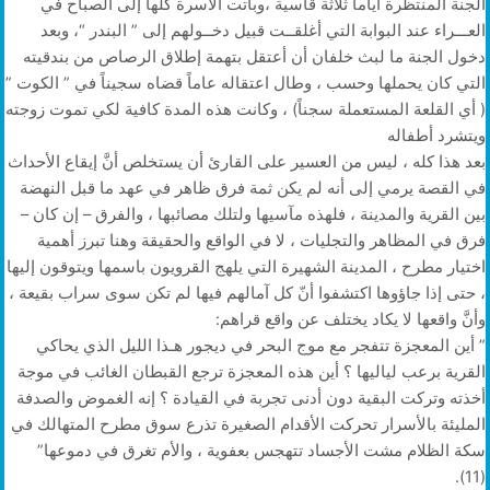
الجنة المنتظرة أياماً ثلاثة قاسية ،وباتت الأسرة كلها إلى الصباح في
العـــراء عند البوابة التي أغلقــت قبيل دخــولهم إلى ” البندر “، وبعد
دخول الجنة ما لبث خلفان أن أعتقل بتهمة إطلاق الرصاص من بندقيته
التي كان يحملها وحسب ، وطال اعتقاله عاماً قضاه سجيناً في ” الكوت ”
( أي القلعة المستعملة سجناً) ، وكانت هذه المدة كافية لكي تموت زوجته
ويتشرد أطفاله
بعد هذا كله ، ليس من العسير على القارئ أن يستخلص أنَّ إيقاع الأحداث
في القصة يرمي إلى أنه لم يكن ثمة فرق ظاهر في عهد ما قبل النهضة
بين القرية والمدينة ، فلهذه مآسيها ولتلك مصائبها ، والفرق – إن كان –
فرق في المظاهر والتجليات ، لا في الواقع والحقيقة وهنا تبرز أهمية
اختيار مطرح ، المدينة الشهيرة التي يلهج القرويون باسمها ويتوقون إليها
، حتى إذا جاؤوها اكتشفوا أنّ كل آمالهم فيها لم تكن سوى سراب بقيعة ،
وأنَّ واقعها لا يكاد يختلف عن واقع قراهم:
” أين المعجزة تتفجر مع موج البحر في ديجور هـذا الليل الذي يحاكي
القرية برعب لياليها ؟ أين هذه المعجزة ترجع القبطان الغائب في موجة
أخذته وتركت البقية دون أدنى تجربة في القيادة ؟ إنه الغموض والصدفة
المليئة بالأسرار تحركت الأقدام الصغيرة تذرع سوق مطرح المتهالك في
سكة الظلام مشت الأجساد تتهجس بعفوية ، والأم تغرق في دموعها”
(11).