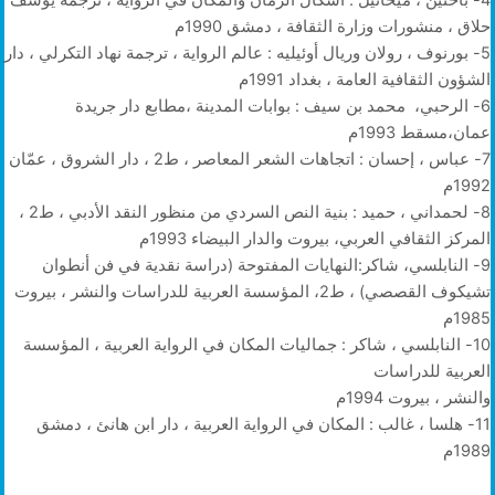
حلاق ، منشورات وزارة الثقافة ، دمشق 1990م
5- بورنوف ، رولان وريال أوئيليه : عالم الرواية ، ترجمة نهاد التكرلي ، دار
الشؤون الثقافية العامة ، بغداد 1991م
6- الرحبي، محمد بن سيف : بوابات المدينة ،مطابع دار جريدة
عمان،مسقط 1993م
7- عباس ، إحسان : اتجاهات الشعر المعاصر ، ط2 ، دار الشروق ، عمّان
1992م
8- لحمداني ، حميد : بنية النص السردي من منظور النقد الأدبي ، ط2 ،
المركز الثقافي العربي، بيروت والدار البيضاء 1993م
9- النابلسي، شاكر:النهايات المفتوحة (دراسة نقدية في فن أنطوان
تشيكوف القصصي) ، ط2، المؤسسة العربية للدراسات والنشر ، بيروت
1985م
10- النابلسي ، شاكر : جماليات المكان في الرواية العربية ، المؤسسة
العربية للدراسات
والنشر ، بيروت 1994م
11- هلسا ، غالب : المكان في الرواية العربية ، دار ابن هانئ ، دمشق
1989م