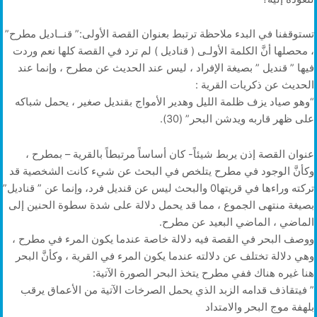
تستوقفنا في البدء ملاحظة ترتبط بعنوان القصة الأولى:” قنــاديل مطرح”
، محصلها أنَّ الكلمة الأولـى ( قناديل ) لم ترد في القصة كلها نعم وردت
فيها ” قنديل ” بصيغة الإفراد ، ليس عند الحديث عن مطرح ، وإنما عند
الحديث عن ذكريات القرية :
“وهو صياد يزف ظلمة الليل وهدير الأمواج بقنديل صغير ، يحمل شباكه
على ظهر قاربه ويدشن البحر” (30).
عنوان القصة إذن يربط شيئاً- كان أساساً مرتبطاً بالقرية – بمطرح ،
وكأنَّ الوجود في مطرح يتلخص في البحث عن شيء كانت الشخصية قد
تركته وراءها في قريتها0 والبحث ليس عن قنديل فرد، وإنما عن ” قناديل”
بصيغة منتهى الجموع ، مما قد يحمل دلالة على شدة سطوة الحنين إلى
الماضي ، الماضي البعيد عن مطرح.
ووصف البحر في القصة فيه دلالة خاصة عندما يكون المرء في مطرح ،
وهي دلالة تختلف عن دلالته عندما يكون المرء في القرية ، وكأنَّ البحر
هنا غيره هناك ففي مطرح يتخذ البحر الصورة الآتية:
” فيتقاذف قدامه الزبد الذي يحمل الصرخات الآتية من الأعماق يرقب
بلهفة موج البحر والامتداد