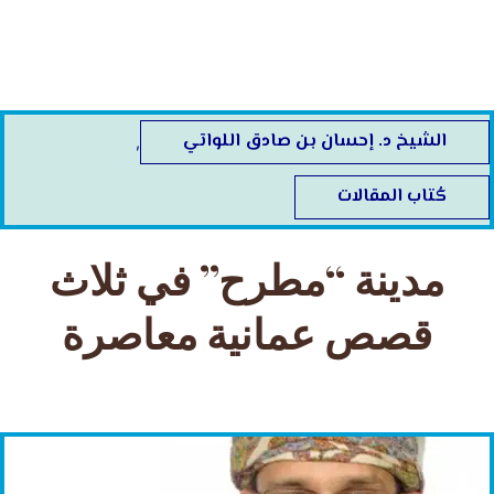
خطي
لى
لمحتوى
الشيخ د. إحسان بن صادق اللواتي
,
كُتاب المقالات
مدينة “مطرح” في ثلاث
قصص عمانية معاصرة