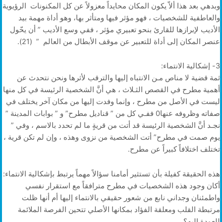
وبدهي بعد هذا ألاّ يكون المكان محايداً معزولاً عن كل المكنونات الرؤيوية
والعاطفية للشخصيات ، فهو مؤثر فيها ومتأثر بها، وهو أداة مهمة بيد
الأديب لإبرازها للقارئ بنحو تعبيري مؤثر ، ففي وسع الأديب ” أن يحّول
عنصر المكان إلى أداة للتعبير عن موقف الأبطال من العالم ” (21).
3- إشكالية الانتماء:
ثمة قضية لا مناص مـن الانتباه إليها والترقب لأثرها ونحن نتحدث عن
أهمية مطرح في القصص الثـلاث ، هي أنَّ الشخصية الرئيسة في كل منها
ليست في الأصل من مطرح ، وإنما وفدت إليها من مكان آخر يختلف في
صفاته وظروفه عنها0 ففـي كل من ” قناديل مطرح” و ” بوابات المدينة ”
نجـد أنَّ الشخصية الرئيسة قد أتت من قريةٍ ما لم تحدد بالاسم ، وفي ”
يوم صمت في مطرح” أتت الشخصية من نزوى وهذه ، وإن لم تكن قرية ،
تختلف اختلافاً كبيراً عن مطرح.
هذه الحقيقة كفيلة بأن تستثير أمامنا سؤالاً مهماً يرتبط بإشكالية الانتماء:
أكان وجود هذه الشخصيات في مطرح مترافقاً مع استقرار نفسي
واطمئنان وجداني نابع من شعور حقيقي بالانتماء إليها أم أنها ظلت
مرتبطة القلب ومعلقة الفؤاد بمكانها الأصلي تتحين الفرصة الملائمة
للعودة إليه؟