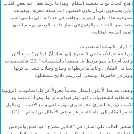
إيقاع الحدث مع ما يقتضيه المقام ، وهذا ما لربما يغفل عنه بعض الكتّاب
الذين يطمحون إلى أن تكون قصصهم ذات صبغة شعرية ، ويقودهم
طموحهم هذا- على الرغم من وجاهته في حد ذاته- إلى تناسي السرد
وخط سير الأحداث ، والوقوع في إسار جاذبية الوصف ورسم الصور
الفنية البديعة المتتابعة.
2- إبراز مكنونات الشخصيات :
من الحقائق الأدبية التي لا يتطرق إليها شك أنَّ المكان ” سواء أكان
واقعياً أم خالياً يبدو مرتبطاً بل مندمجاً بالشخصيات ” (20) فالشخصيات
تحيا في المكان ، وغالباً ما تربطها به وشائج وصلات تتصل بذاكرتها ،
وتؤثر في حاضرها ، وتسعى إلى رسم ملامح مستقبلها.
وبدهي بعد هذا ألاّ يكون المكان محايداً معزولاً عن كل المكنونات الرؤيوية
والعاطفية للشخصيات ، فهو مؤثر فيها ومتأثر بها، وهو أداة مهمة بيد
الأديب لإبرازها للقارئ بنحو تعبيري مؤثر ، ففي وسع الأديب ” أن يحّول
عنصر المكان إلى أداة للتعبير عن موقف الأبطال من العالم ” (21).
الشعور الغالب على السارد في ” قناديل مطرح ” هو القلق والتوجس ،
وقد انعكس هذا على رؤيته للمكان ، فصار لا يرى من حوله إلا الموات :