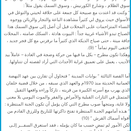
سوق الظلام ، وشارع الكورنيش ، وسوق السمك يقول مثلاً :
” وكنت قد اعتدت مع صبيحة كل جمعة على حلاقة لحيتي والتوغل في
الأسواق حيث يروق لي كثيراً مشاهدة الباعة والتجار والزبائن ووجوه
النساء المتزاحمات علـى المحلات قبل أن أصل إلى سوق السمك هذا
الصباح تبدو الأشياء غريبة جداً : البيوت هادئة ، السكك صامته ، المحلات
جافة ميتة ، حتى صياح الديكة الذي كثيراً ما نرفزني مع كل فجر جديد ،
اختفى اليوم تماماً ” (9).
وهكذا تكون مطرح – بكل ما فيها من حركة وضجة في العادة – عاملاً بيد
الأديب ، يعمل على تعميق غرابة الأحداث التي أراد لقصته أن تتناولها.
أما القصة الثالثة ” بوابات المدينة ” فتحاول أن تقارن بين عهد النهضة
العمانية الحديثة منذ 1970م والعهد الذي سبقه ، من خلال قضية خلفان
الذي يهرب مع أسرته الكبيرة من قريته ، تاركاً وراءه واقعها الثقيل
المتمثل في الثارات القبلية والأمراض والفقر والموت اليومي بلا معنى
ولا غاية، ومتجهاً صوب مطرح التي كان يؤمل أن تكون الجنة المنتظرة :
” هـذه أمامهم الجنـة المنتظرة تفتح ذاكرتها للتاريخ وللرزق القادم من
أفواه أسماك القرش ” (10)
لكن الأمور لم تمضِ حسب ما كان يؤمله ، فقد استغرق السفـــر إلـى