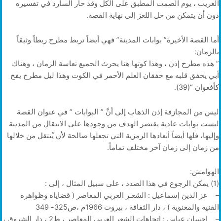
الغريب ، يوم الصمت المطبق على الكل وقد حار السارد في تفسيره
دون أن يتمكن من حل اللغز إلى نهاية القصة.
أما القصة الأخيرة” بوابات المدينة” فهي أيضاً تربط مطرح ربطاً وثيقاً
بالزمان:
” هذه مطرح إذن ، وهذا كوتها هنا يحرث الجميع تعاسة الزمان ، وهناك
أبي يخفق قلبه مع خفقان العلم الأحمر في الكوت وهذا ليل مطرح يفح
كأفعوان “(39).
ليس من المجازفة إذن الذهاب إلى أنَّ ” البوابات ” في عنوان القصة
ليست بوابات عادية يقتصر الهدف من وجودها على الانتقال من المدينة
وإليها، فلها أيضاً أبعادها الرمزية التي تجعلها صالحة لأن يُنتقل من خلالها
من زمان إلى زمان آخر مختلف تماماً.
الهوامش:
(1) يمكن الرجوع في هذا الصدد ، على سبيل المثال ، إلى :
– عز الدين إسماعيل : الشعـر العربي المعاصر ( قضاياه وظواهره
الفنية والمعنوية ) ، دار الثقافة ، بيروت 1966م ،ص325- 349
– إحسان عباس : اتجاهات الشعر العربي المعاصر ، ط2 ، دار الشروق ،