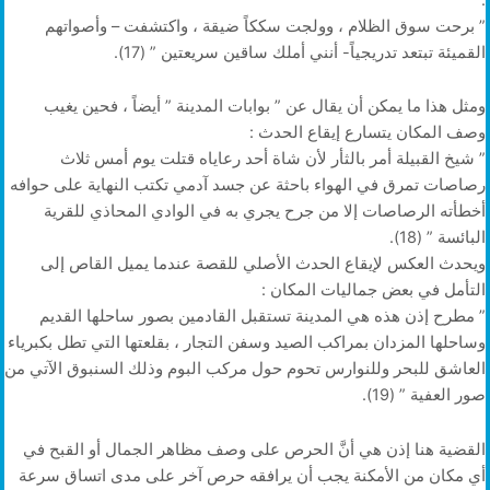
” برحت سوق الظلام ، وولجت سككاً ضيقة ، واكتشفت – وأصواتهم
القميئة تبتعد تدريجياً- أنني أملك ساقين سريعتين ” (17).
ومثل هذا ما يمكن أن يقال عن ” بوابات المدينة ” أيضاً ، فحين يغيب
وصف المكان يتسارع إيقاع الحدث :
” شيخ القبيلة أمر بالثأر لأن شاة أحد رعاياه قتلت يوم أمس ثلاث
رصاصات تمرق في الهواء باحثة عن جسد آدمي تكتب النهاية على حوافه
أخطأته الرصاصات إلا من جرح يجري به في الوادي المحاذي للقرية
البائسة ” (18).
ويحدث العكس لإيقاع الحدث الأصلي للقصة عندما يميل القاص إلى
التأمل في بعض جماليات المكان :
” مطرح إذن هذه هي المدينة تستقبل القادمين بصور ساحلها القديم
وساحلها المزدان بمراكب الصيد وسفن التجار ، بقلعتها التي تطل بكبرياء
العاشق للبحر وللنوارس تحوم حول مركب البوم وذلك السنبوق الآتي من
صور العفية ” (19).
القضية هنا إذن هي أنَّ الحرص على وصف مظاهر الجمال أو القبح في
أي مكان من الأمكنة يجب أن يرافقه حرص آخر على مدى اتساق سرعة