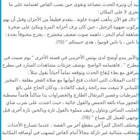
بيد أن وتيرة الحدث تتصاعد وتقوى حين يصب القاص اهتمامه على ما
يجري لا على المكان :
” ذاك هو الآن يتأهب لعودة خاوية ، يتقدم قطيعاً من الأحزان وقبل أن يهم
بركوب صهوة الرحيل ، حين كان يزف أحزانه المرة ويتكئ على صخرة
شاهقة أمام البحر ، داهمه صوت ضعيف محشرج ، يخرج مخنوقاً بحدة :
يا ناس ، يا ناس قوموا ، هذي حبيبتكم ” (15).
والأمر يبدو أوضح لدى يونس الأخزمي في قصته الأخرى ” يوم صمت في
مطرح ” ، فاهتمامه الواضح بوصف جزيئات مشاهدات السارد في مطرح
يترافق مع بطء إيقاع الحدث وتوقفه تماماً أحياناً يقول مثلاً :
” كانت المحلات التي اعتادت فتح أبوابها مع صلاة الفجر مغلقة ، المخبز
اللبناني لا تنبعث منه رائحة رغيف كالعادة ، ودكان الحاج علي بائع
المرطبات وعصير البرتقال الطازج والخضراوات بدا ساكناً هامداً مصطبة
العجوز مياء بائعة الحمص والفول خالية ، حيث اعتدت على شرب شاي
الحليب الساخن وتناول رغيف مملوء بالفول تارة وبالجبن تارة أخرى قبل
توجهي للعمل كل صباح ” (16).
ويختلف الحال كثيراً في مقطع آخر من القصة ، عندما تتسارع الأحداث
وتتعاقب متتالية غير تاركة مجالاً أمام القاص ليسهب في أوصافه المكانية
: