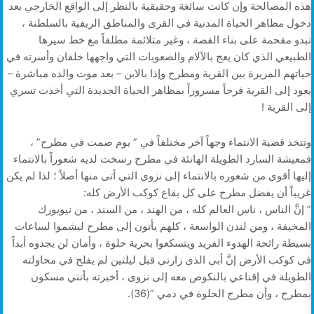
هذه المصالحة وإن كانت سائغة وحقيقية بالنظر إلى الواقع الخارجي بعد
دخول مظاهر الحياة المدنية في القرى والمناطق الريفية بالسلطنة ،
تبدو مقحمة على بناء القصة ، وغير متلائمة مطلقاً مع خط سيرها
الطبيعي الذي كان يعج بالآلام والصعوبات التي واجهها خلفان وأسرته في
حياتهم المريرة بين القرية ومطرح وإذا بالابن – بعد موت والده مباشرة –
يعود إلى القرية فرحاً مسروراً بمظاهر الحياة الجديدة التي أخذت تسري
إلى القرية !
وتتخذ قضية الانتماء وجهاً آخر مختلفاً في ” يوم صمت في مطرح” ،
فمعيشة السارد الطويلة الهانئة في مطرح رسخت لديه شعوراً بالانتماء
إليها أقوى من شعوره بالانتماء إلى نزوى التي أتى منها أصلاً ؛ لذا لم يكن
غريباً أن يفضل مطرح على كل بقاع كوكب الأرض كله:
” إنَّ الناس ، ناس العالم كله ، من الهند ، من السند ، من نيويورك
المخيفة ، ومن لندن الواسعة ، كلهم يأتون إلى مطرح ليشموا لساعات
بسيطة رائحة الهدوء الفريد ويتسكعوا بحرية حلوة ، وأمان لن يجدوه أبداً
في كوكب الأرض إنَّ أبي الذي زارني قبل ليلتين لم يفلح في محاولته
الطويلة في إقناعي بالنكوص معه إلى نزوى ، أخبرته بأنني مسكون
بمطرح ، وأن مطرح الحلوة في دمي “(36).