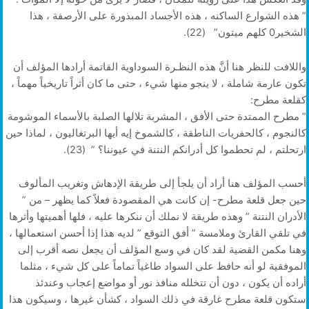
” هذه الشوارع الساكنه ، هذه الأجساد المبذورة على الأرصفة ، هذا
الشخير0 كلهم ميتون” (22).
واللافت للنظر هنا أنَّ هذه النظـرة السوداوية القاتمة أرادها المؤلف أن
تكون عارمة شاملة ، لا ينجو منها شيء ، حتى ما كان أثراً تاريخياً مهماً ،
كقلعة مطرح:
” مطرح الممتدة حتى الأفق ، المشربة تلالها الصلبة بالأسماء الموشومة
كالنجوم ، كالحفريات الناطقة ، كالشموخ إيه أيها البرتغاليون ، لماذا حين
ارتحلتم ، لم تحطموا كل أدرانكم النتنة في عيوننا؟ ” (23).
أحسب المؤلف هنا أراد أن يلجأ إلى طريقة الإدهاش وتغريب المألوف
حين جعل قلعة مطرح- إن كانت هي المقصودة فعلاً كما يظهر – من ”
الأدران النتنة ” وهذه طريقة لا نملك أن ننكرها عليه ، فلها أهميتها وأثرها
في تلقي القارئ وملامسة ” أفق التوقع ” لديه هذا إذا أحسن استعمالها ،
وهنا مكمن القضية لقد كان في وسع المؤلف أن يجعل نصه أقرب إلى
الموفقية لو أنه حافظ على السواد طاغياً تماماً على كل شيء ، مثلما
أراده أن يكون ، دون أن تتخلله منافذ نور أو مواضع إعجاب وعندئذ
ستكون قلعة مطرح غارقة في ذلك السواد ، كشأن غيرها ، وسيكون هذا