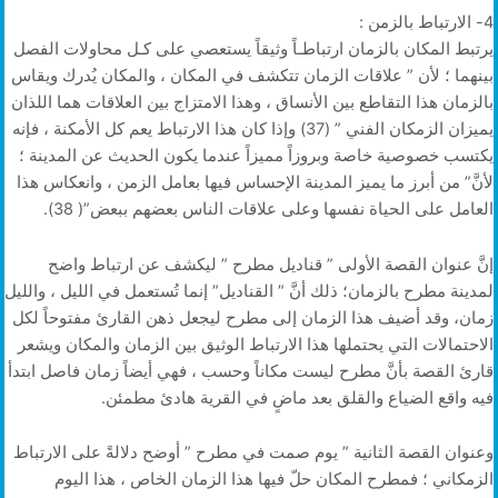
4- الارتباط بالزمن :
يرتبط المكان بالزمان ارتباطـاً وثيقاً يستعصي على كـل محاولات الفصل
بينهما ؛ لأن ” علاقات الزمان تتكشف في المكان ، والمكان يُدرك ويقاس
بالزمان هذا التقاطع بين الأنساق ، وهذا الامتزاج بين العلاقات هما اللذان
يميزان الزمكان الفني ” (37) وإذا كان هذا الارتباط يعم كل الأمكنة ، فإنه
يكتسب خصوصية خاصة وبروزاً مميزاً عندما يكون الحديث عن المدينة ؛
لأنَّ” من أبرز ما يميز المدينة الإحساس فيها بعامل الزمن ، وانعكاس هذا
العامل على الحياة نفسها وعلى علاقات الناس بعضهم ببعض”( 38).
إنَّ عنوان القصة الأولى ” قناديل مطرح ” ليكشف عن ارتباط واضح
لمدينة مطرح بالزمان؛ ذلك أنَّ ” القناديل” إنما تُستعمل في الليل ، والليل
زمان، وقد أضيف هذا الزمان إلى مطرح ليجعل ذهن القارئ مفتوحاً لكل
الاحتمالات التي يحتملها هذا الارتباط الوثيق بين الزمان والمكان ويشعر
قارئ القصة بأنَّ مطرح ليست مكاناً وحسب ، فهي أيضاً زمان فاصل ابتدأ
فيه واقع الضياع والقلق بعد ماضٍ في القرية هادئ مطمئن.
وعنوان القصة الثانية ” يوم صمت في مطرح ” أوضح دلالةً على الارتباط
الزمكاني ؛ فمطرح المكان حلّ فيها هذا الزمان الخاص ، هذا اليوم