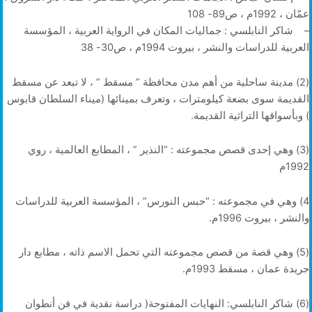
عمّان ، 1992م ، ص89- 108
– شاكر النابلسي : جماليات المكان في الرواية العربية ، المؤسسة
العربية للدراسات والنشر ، بيروت 1994م ، ص30- 38
(2) مدينة ساحلية من أهم مدن محافظة ” مسقط ” ، لا تبعد عن مسقط
القديمة سوى بضعة كيلومترات ، وتعرف بمينائها (ميناء السلطان قابوس
) وبأسواقها التراثية القديمة.
(3) وهي إحدى قصص مجموعته : “النذير ” ، المطابع العالمية ، روي
1992م
4) وهي في مجموعته : “حبس النورس” ، المؤسسة العربية للدراسات
والنشر ، بيروت 1996م.
(5) وهي قصة من قصص مجموعته التي تحمل الاسم ذاته ، مطابع دار
جريدة عمان ، مسقط 1993م.
(6) شاكر النابلسي: النهايات المفتوحة( دراسة نقدية في فن أنطوان