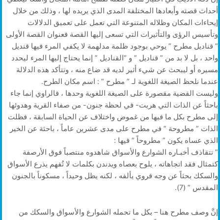
أحداث قصته وأبعادها المختلفة المدى الذي يريده لها ، وذلك من خلال
إيحاءات المكان وظلاله المتنوعة التي تعمل على تعميق الدلالات
وتأسيس الرؤى والتأثيرات التي تسعى إليها القصة فعنوان القصة الأولى
” قناديل مطرح ” يوحي بوجود ظلمة مدلهمة لا يكفي المرء فيها قنديل
واحد ، بل لا بد من ” قناديل ” و “القناديل ” إنما يحتاج إليها المرء ليحدد
مسيره أو ليبحث عن شيء أثير لديه قد ضاع منه ، وتتأكد هذه الدلالة
عندما نلحظ الصيغة اللغوية لـ ” مطرح ” : اسم مكان الطرح.
وليست القضية مقصورة على الصيغة اللغوية وحدها ، فالراوي إنما جاء
باحثاً عن الذات التي هربت- في لحظة جنون- من صفاء القرية وهدوئها
إلى مطرح بكل ما فيها من غموض واختلاف عن الحياة السابقة ، فظلت
الذات ” مطروحة ” في مطرح على مدى عشرين عاماً ، باحثة عن الخير
الذي عساه يكون ” مطروحاً ” فيها :
” تتقاذف أخبـاره الشوارع والأسواق شاهدوه منتصباً فوق الأرصفة
كتمثال فقد اتجاهاته ، يلوح بعصاه ويدندن بكلمات لا تُفهم يذرع الأسواق
والسكك بحثاً عن وجه قروي يألفه ، لكنه يظل وحيداً ، مسكوناً بالجنون
المقدس ” (7).
إنَّ وصف مطرح هنا – بكل ما تحمله الشوارع والأسواق والسكك من