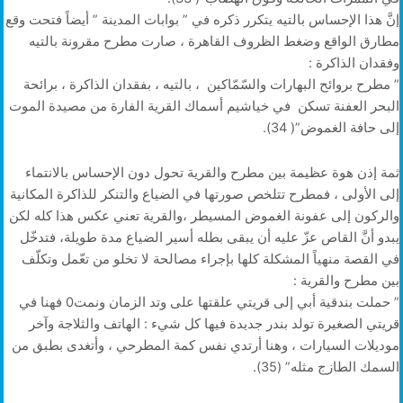
إنَّ هذا الإحساس بالتيه يتكرر ذكره في ” بوابات المدينة ” أيضاً فتحت وقع
مطارق الواقع وضغط الظروف القاهرة ، صارت مطرح مقرونة بالتيه
وفقدان الذاكرة :
” مطرح بروائح البهارات والسّمّاكين ، بالتيه ، بفقدان الذاكرة ، برائحة
البحر العفنة تسكن في خياشيم أسماك القرية الفارة من مصيدة الموت
إلى حافة الغموض”( 34).
ثمة إذن هوة عظيمة بين مطرح والقرية تحول دون الإحساس بالانتماء
إلى الأولى ، فمطرح تتلخص صورتها في الضياع والتنكر للذاكرة المكانية
والركون إلى عفونة الغموض المسيطر ،والقرية تعني عكس هذا كله لكن
يبدو أنَّ القاص عزّ عليه أن يبقى بطله أسير الضياع مدة طويلة، فتدخّل
في القصة منهياً المشكلة كلها بإجراء مصالحة لا تخلو من تعّمل وتكلّف
بين مطرح والقرية :
” حملت بندقية أبي إلى قريتي علقتها على وتد الزمان ونمت0 فهنا في
قريتي الصغيرة تولد بندر جديدة فيها كل شيء : الهاتف والثلاجة وآخر
موديلات السيارات ، وهنا أرتدي نفس كمة المطرحي ، وأتغدى بطبق من
السمك الطازج مثله” (35).