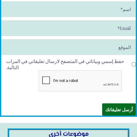
ا
س
م
*
E
m
ai
l*
الموقع
حفظ إسمي وبياناتي في المتصفح لارسال تعليقاتي في المرات
التالية.
موضوعات أخرى