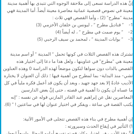
إنَّ هذه الدراسة تسعى إلى ملاحقة الوجوه التي تتبدى بها أهمية مدينة
معينة في نصوص قصصية عمانية معاصرة معينة أيضاً. أما المدينة فهي
مدينة “مطرح” (2) ، وأما القصص فهي ثلاث :
1- ” قناديل مطرح ” ، ليونس بن خلفان الأخزمي (3)
2- ” يوم صمت في مطرح ” ، له أيضاً (4)
3- ” بوابات المدينة ” ، لمحمد بن سيف الرحبي (5)
تشترك هذه القصص الثلاث في كونها تحمل ” المدينة ” أو اسم مدينة
معينة هي “مطرح” في عناوينها ، ولعل هذا ما دعا إلى اختيار هذه
القصص بالذات دون سواها لتكون موضعاً لهذه الدراسة 0 وهذه العناوين
تشي- منذ البداية- بما لمطرح من أهمية فيها ؛ ذلك أن العنوان لا يختاره
الأديب عادةً إلا بعد جهد جهيد ، وبعد أن يكون قد أعمل فكره ملياً في كل
ما عساه أن يكون ذا أهمية في قصته ، حتى إنَّ بعض الدارسين
المعاصرين نقل عن إبراهيم عبد القادر المازني قوله عن نفسه : “إنه
يكتب القصة في ساعة ، ويفكر في اختيار عنوان لها في ساعتين ! ” (6).
إن أهمية مطرح في بناء هذه القصص تتجلى في الأمور الآتية:
1) التأثير في إيقاع الحدث وسيرورته :
إنَّ دقة الأديب في اختيار مكان قصته تفسح أمامه المجال واسعاً ليعطي