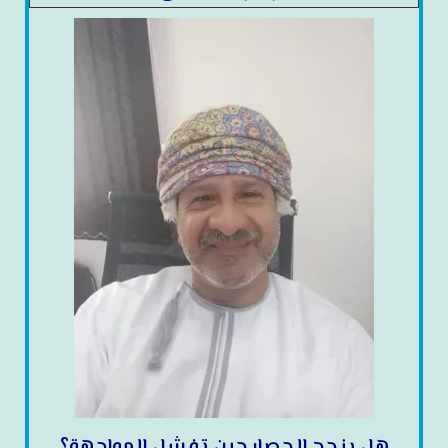
هل ينجح الحصار حين تفشل المواجهة؟