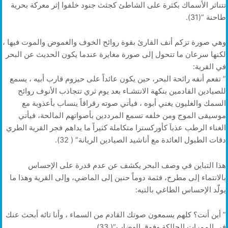
تتناثر الأسماك بكثرة على الشاطئ كجثث جنود خلفوا إثر معركة بحرية
طاحنة “(31).
وهي صورة تزكم أنف القارئ بقوة روائح الخوف والغموض والموت فيها ،
لكنها سرعان ما تتحول إلى صورة مغايرة عندما يكون الحديث عن البحر
في القرية:
” تفعم أنفه رائحة البحر، حين يكون عائداً على حيزوم قارب أبيه ، يسمع
للصيادين القادمين بنكهة الانتشـاء بعد يوم ثري تتجاذب الأنوف روائح
السمك والغليون يغني أبوه ، فيأتي صوته رقراقاً ينساب بأعذوبة مع
موسيقى الموج ومن خلفه تسمع المرددين بأصواتهم المالحة، فيأتي
الغناء الرطب عذباَ كأوركسترا متكاملة كثيراً ما يداهم فجر القرية الطري
دقات الطبول العائدة مع أناشيد الصيادين الريانة” ( 32).
هذا التباين في وصف البحر يكشف عن عدم قدرة على الإحساس
بالانتماء إلى مطرح، فثمة دوماً حنين إلى الماضي، وإلى القرية وهذا ما
يولّد الإحساس الطاغي بالتيه:
” أين أنت؟ كلهم يسمعون صوتك القادم من السماء ، وأنا تائه أبحث عنك
في الممرات الحالكة وفوق الهضاب”( 33).