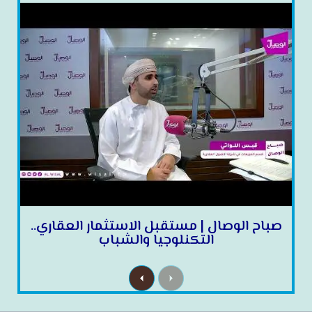
صباح الوصال | مستقبل الاستثمار العقاري..
التكنلوجيا والشباب
N
P
e
r
x
e
t
v