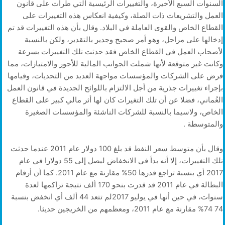
السنوات السبع الأخيرة، والتغييرات الرئيسية التي طرأت على قانون
العمل والتشريعات ذات الصلة، وكيفية انعكاس هذه التغييرات على
القطاع الخاص والقوى العاملة في البلاد. وقال بأن هذه التغييرات قد تم
إدخالها على مراحل، وهو أمر صحيح وجدير بالتقدير، ولكن بالنسبة
لأصحاب العمل في القطاع الخاص فقد حدثت تلك التغييرات بسرعة
وكانت غير متوقعة لأنها شملت الجوانب المالية للأجور والامتيازات، مما
فرض على الشركات والمؤسسات مواجهة العديد من التحديات، وقيامها
بإجراء تغييرات جذرية من أجل الالتزام باللوائح الجديدة في قانون العمل
العُماني، فضلا عن أن تلك التغيرات كان لها أثر مالي كبير على القطاع
الخاص، ولاسيما بالنسبة للشركات الناشئة والمؤسسات الصغيرة
والمتوسطة .
وقال بأن متوسط سعر النفط قد بلغ 100 دولار عام 2011 عندما حدثت
تلك التغييرات، إلا أنه بدأ في الانخفاض ليصل إلى 55 دولارا في عام
2017 أي بنسبة تراجع قدرها 50% مقارنة مع عام 2011. كما أن أرقام
البطالة في عام 2011 قد قدرت بنحو 170 ألف نتيجة تراكمها لعدة
سنوات، في حين أنها في يوليو 2017لم تتعد 44 ألف أي انخفض بنسبة
74 74% مقارنة مع عام 2011، ومعظمهم من الخريجين حديثا.