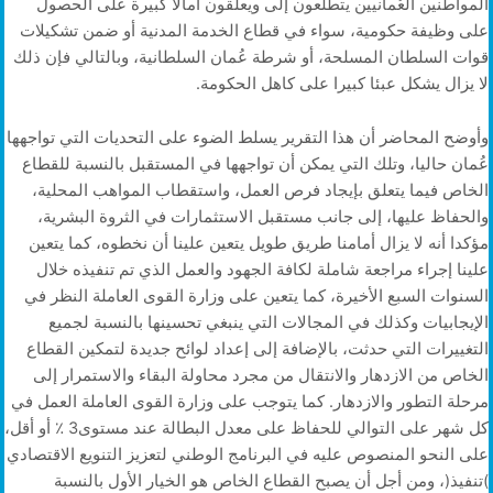
المواطنين العُمانيين يتطلعون إلى ويعلّقون آمالا كبيرة على الحصول
على وظيفة حكومية، سواء في قطاع الخدمة المدنية أو ضمن تشكيلات
قوات السلطان المسلحة، أو شرطة عُمان السلطانية، وبالتالي فإن ذلك
لا يزال يشكل عبئا كبيرا على كاهل الحكومة.
وأوضح المحاضر أن هذا التقرير يسلط الضوء على التحديات التي تواجهها
عُمان حاليا، وتلك التي يمكن أن تواجهها في المستقبل بالنسبة للقطاع
الخاص فيما يتعلق بإيجاد فرص العمل، واستقطاب المواهب المحلية،
والحفاظ عليها، إلى جانب مستقبل الاستثمارات في الثروة البشرية،
مؤكدا أنه لا يزال أمامنا طريق طويل يتعين علينا أن نخطوه، كما يتعين
علينا إجراء مراجعة شاملة لكافة الجهود والعمل الذي تم تنفيذه خلال
السنوات السبع الأخيرة، كما يتعين على وزارة القوى العاملة النظر في
الإيجابيات وكذلك في المجالات التي ينبغي تحسينها بالنسبة لجميع
التغييرات التي حدثت، بالإضافة إلى إعداد لوائح جديدة لتمكين القطاع
الخاص من الازدهار والانتقال من مجرد محاولة البقاء والاستمرار إلى
مرحلة التطور والازدهار. كما يتوجب على وزارة القوى العاملة العمل في
كل شهر على التوالي للحفاظ على معدل البطالة عند مستوى3 ٪ أو أقل،
على النحو المنصوص عليه في البرنامج الوطني لتعزيز التنويع الاقتصادي
)تنفيذ(، ومن أجل أن يصبح القطاع الخاص هو الخيار الأول بالنسبة