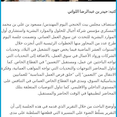
كتبه: حيدر بن عبدالرضا اللواتي
استضاف مجلس بيت الخنجي اليوم المهندس/ مسعود بن علي بن محمد
المسكري مؤسس شركة أجيال للحلول والموارد البشرية واستشاري أول
الموارد البشرية للتحدث عن سوق العمل العماني. وتضمنت جلسة اليوم
طرح عدد من المحاور منها الخطوات الرئيسية التي أنجزت خلال
السنوات العشر الماضية فيما يخص جهود التشغيل في البلاد، وتحديات
الشركات ورواد الأعمال في سوق العمل، بالاضافة إلى التحديات التي
تواجه الباحثين عن عمل، ومستقبل “التعمين” في القطاع الخاص. كما
تناول المحاضر التوجهات والتحديات التي تواجه المواهب العمانية، وفكرة
الانتقال من “التعمين” إلى “خلق فرص العمل المناسبة” للعمانيين
بديناميكية السوق، ومدى قوة القطاع الخاص العماني في التنافس على
المستوى الداخلي والاقليمي. كما تناول التوصيات المتعلقة بتلك
المحاضر لتطبيقها في الوقت الحاضر والمستقبل.
وأوضح الباحث من خلال التقرير الذي قدمه في هذه الجلسة إلى أن
التقرير يسلّط الضوء على المسيرة التي قطعتها السلطنة على مدى