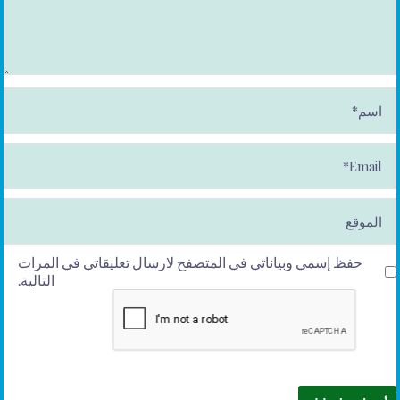
ا
س
م
*
E
m
ai
l*
الموقع
حفظ إسمي وبياناتي في المتصفح لارسال تعليقاتي في المرات
التالية.