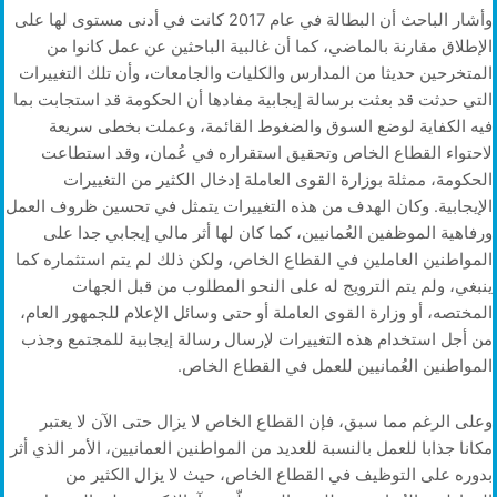
وأشار الباحث أن البطالة في عام 2017 كانت في أدنى مستوى لها على
الإطلاق مقارنة بالماضي، كما أن غالبية الباحثين عن عمل كانوا من
المتخرحين حديثا من المدارس والكليات والجامعات، وأن تلك التغييرات
التي حدثت قد بعثت برسالة إيجابية مفادها أن الحكومة قد استجابت بما
فيه الكفاية لوضع السوق والضغوط القائمة، وعملت بخطى سريعة
لاحتواء القطاع الخاص وتحقيق استقراره في عُمان، وقد استطاعت
الحكومة، ممثلة بوزارة القوى العاملة إدخال الكثير من التغييرات
الإيجابية. وكان الهدف من هذه التغييرات يتمثل في تحسين ظروف العمل
ورفاهية الموظفين العُمانيين، كما كان لها أثر مالي إيجابي جدا على
المواطنين العاملين في القطاع الخاص، ولكن ذلك لم يتم استثماره كما
ينبغي، ولم يتم الترويج له على النحو المطلوب من قبل الجهات
المختصه، أو وزارة القوى العاملة أو حتى وسائل الإعلام للجمهور العام،
من أجل استخدام هذه التغييرات لإرسال رسالة إيجابية للمجتمع وجذب
المواطنين العُمانيين للعمل في القطاع الخاص.
وعلى الرغم مما سبق، فإن القطاع الخاص لا يزال حتى الآن لا يعتبر
مكانا جذابا للعمل بالنسبة للعديد من المواطنين العمانيين، الأمر الذي أثر
بدوره على التوظيف في القطاع الخاص، حيث لا يزال الكثير من