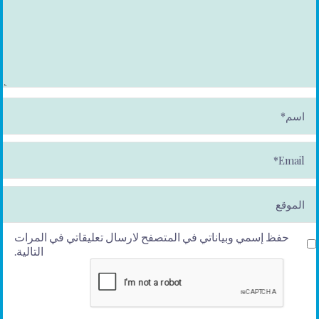
ا
س
م
*
E
m
ai
l*
الموقع
حفظ إسمي وبياناتي في المتصفح لارسال تعليقاتي في المرات
التالية.