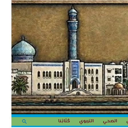
البحث
الصحي
التربوي
كُتَابُنا