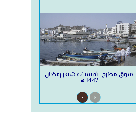
سوق مطرح ـ أمسيات شهر رمضان
1447 هـ
N
P
e
r
x
e
t
v
i
o
u
s