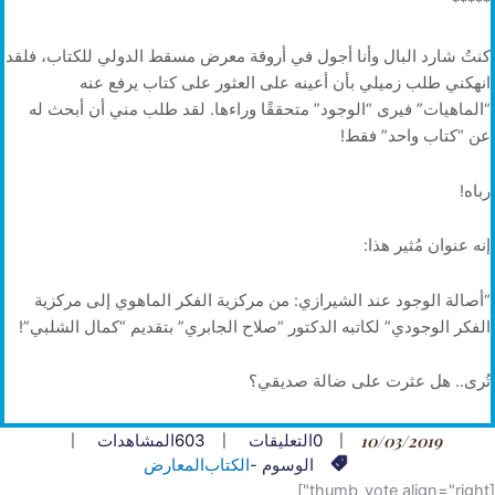
*****
كنتُ شارد البال وأنا أجول في أروقة معرض مسقط الدولي للكتاب، فلقد
انهكني طلب زميلي بأن أعينه على العثور على كتاب يرفع عنه
“الماهيات” فيرى “الوجود” متحققًا وراءها. لقد طلب مني أن أبحث له
عن “كتاب واحد” فقط!
رباه!
إنه عنوان مُثير هذا:
“أصالة الوجود عند الشيرازي: من مركزية الفكر الماهوي إلى مركزية
الفكر الوجودي” لكاتبه الدكتور “صلاح الجابري” بتقديم “كمال الشلبي”!
تُرى.. هل عثرت على ضالة صديقي؟
10/03/2019
0
التعليقات
603
المشاهدات
الوسوم -
الكتاب
المعارض
[thumb_vote align="right"]