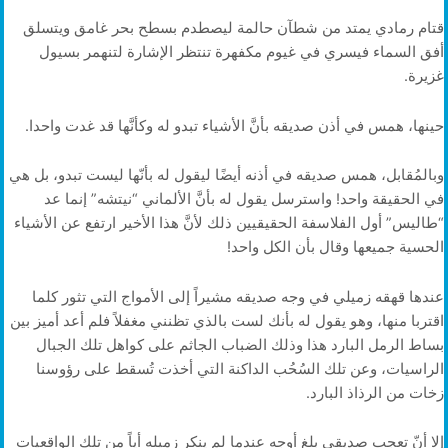
قتام رمادي يمتد من شطآن حالمة ليصطدم بسطح بحر غامق ويتسلق
أفق السماء فيسري في غيوم مكفهرة تنتظر الإشارة لتنهمر بسيول
غزيرة.
حينها، همس في أذن صديقه بأنَّ الأشياء تبدو له وكأنَّها قد غدت واحدا.
وبالمُقابل، همس صديقه في أذنه أيضًا ليقول له بأنّها ليست تبدو، بل هي
في الحقيقة واحد! واسترسل يقول له بأنَّ الألماني “نيتشه” إنما عد
“طاليس” أول الفلاسفة الحقيقيين ذلك لأنَّ هذا الأخير ارتفع عن الأشياء
الحسية جميعها وقال بأن الكل واحد!
عندها قهقه زميلي في وجه صديقه مشيراً إلى الأمواج التي تثور كلما
اقتربا منها، وهو يقول له بأنك لست بالذي تظنني مغفلاً فلم أعد أميز بين
بساط الرمل البارد هذا وذلك الضباب الجاثم على كواهل تلك الجبال
الراسيات، وعن تلك السُحُب الداكنة التي أخذت تُسقط على رؤوسنا
زخات من الرذاذ البارد.
إلا أنّ تعجب صديقي بلغ أوجه عندما لم ينكر زميله أياً من تلك الواقعيات