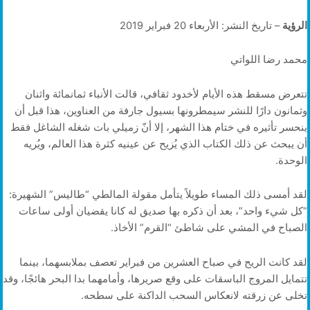
الرؤية
– تاريخ النشر: الأربعاء 20 فبراير 2019
محمد رضا اللواتي
تتعرض مسقط هذه الأيام لأخدود ثقافي، قالت الأنباء ثمانمائة واثنان
وثمانون دارًا للنشر سيمطرونها بسيول جارفة من العناوين، هذا قبل أن
ينحسر تأثيره في ختام هذا الشهر، إلا أنّ زميلي بات شغله الشاغل فقط
أن يبحث عن ذلك الكتاب الذي يُزيح عن عينيه كثرة هذا العالم، ويُريه
الوحدة.
لقد أمسى ذلك المساء طويلاً يتأمل مقولة المالطي “طاليس” الشهيرة:
“كل شيء واحد”، بعد أن ذكره بها صديق له كانا يقضيان أولى ساعات
الصباح في المشي على شاطئ “القرم” الأخاذ.
لقد كانت الريح في صباح العشرين من فبراير تعصف بملابسهما، بينما
تتمايل المروج الباسقات على وقع صريرها، وأمامهما بدا البحر هائجًا، وقد
تخلى عن زرقته لانعكاس السحب الداكنة على سطحه.