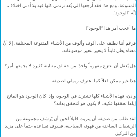
المتنوعة، ومع هذا فقد أرجعها إلى بُعد ترتمي كلها فيه بلا أدنى اختلاف.
إنِّه “الوجود”.
ما أعجب أمر هذا “الوجود”!
فرغم أننا نطلقه على ألوف وألوف من الأشياء المتنوعة المختلفة، إلا أنَّ
معناه يظل ثابتاً لا يتغير بتغير موضوعاته.
هل يُعقل أن ننتزع مفهوماً واحدًا من حقائق متباينة كثيرة لا يجمعها أمر؟
هذا غير ممكن فعلاً كما اعترف زميلي لصديقه.
وإذن، فهذه الأشياء كلها تشترك في الوجود، وإذا كان الوجود هو المانح
إياها تحققها فكيف لا يكون هو مُتحقق بذاته؟
لقد طلب من صديقه أن يتريث قليلاً لحين أن يَرشف مجموعة من
الرشفات الساخنة من قهوته الصباحية، فسوف تساعده حتماً على مزيد
من التركيز.