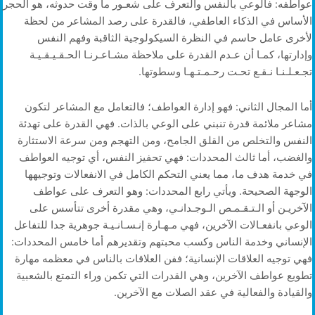
عواطفه: فالوعي بالنفس والتعرف على شعـور ما وقت حدوثه، هو الحجر
الأساس في الذكاء العاطفي، فالقدرة على رصد المشاعر من لحظة
لأخرى عامل حاسم في النظرة السيكولوجية الثاقبة وفهم النفس
وإدارتها، كمـا أن عـدم القدرة على ملاحظة مشـاعـرنـا الحـقـيـقـيـة
تجـعـلـنـا نـقـع تحـت رحـمـتـهـا وسطوتها.
أما المجال الثاني: فهو إدارة العواطف؛ فالتعامل مع المشاعر لتكون
مشاعر ملائمة قدرة تنبني على الوعي بالذات. فهي القدرة على تهدئة
النفس والتخلص من القلق الجامح، ومن التهجم ومن سرعة الاستثارة
والغضب، أما ثالث المحددات: فهي تحفيز النفس، أي توجيه العواطف
في خدمة هدف ما، مما يعني التحكم الكامل في الانفعالات وتوجيهها
الوجهة الصحيحة. ويأتي رابع المحددات: وهو التعرف على عواطف
الآخريـن أو الـتـقـمـص الـوجـدانـي، وهي مقدرة أخرى تتأسس على
الوعي بانفعـالات الآخرين، فهي مـهـارة إنـسـانـيـة جوهرية جدا للتفاعل
الإنساني وخدمة الناس وكسب محبتهم وتقديرهم أما خامس المحددات:
فهي توجيه العلاقات الإنسانية؛ ففن العلاقات بالناس في معظمه مهارة
تطويع عواطف الآخرين، وهي القدرات التي تكمن وراء التمتع بالشعبية
والقيادة والفعالية في عقد الصلات مع الآخرين.