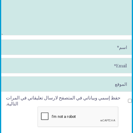
ا
س
م
*
E
m
ai
l*
الموقع
حفظ إسمي وبياناتي في المتصفح لارسال تعليقاتي في المرات
التالية.