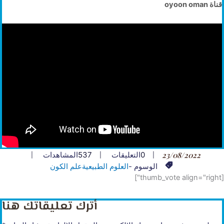
قناة oyoon oman
23/08/2022
0
التعليقات
537
المشاهدات
الوسوم -
العلوم الطبيعية
علم الكون
[thumb_vote align="right"]
أترك تعليقاتك هنا