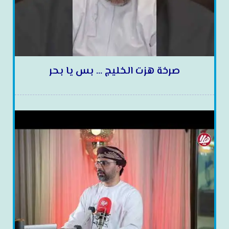
صرخة هزت الخليج … بس يا بحر