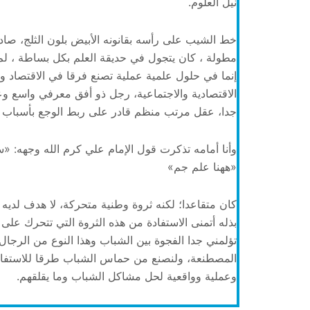
نيل العلوم.
خط الشيب على رأسه بقانونه الأبيض بلون الثلج، صا
مطولة ، كان يتجول في حديقة العلم بكل بساطة ، لم 
إنما في حلول علمية عملية تصنع فرقا في الاقتصاد وا
الاقتصادية والاجتماعية، رجل ذو أفق معرفي واسع وع
جدا، عقل مرتب منظم قادر على ربط الوجع بأسباب ال
وأنا أمامه تذكرت قول الإمام علي كرم الله وجهه: «
«ههنا علم جم»
كان متقاعدا؛ لكنه ثروة وطنية متحركة، لا هدف لديه في
بذله أتمنى الاستفادة من هذه الثروة التي تتحرك على
تؤلمني جدا الفجوة بين الشباب وهذا النوع من الرجال 
المصطنعة، ولنصنع من حماس الشباب طرقا للاستفادة 
وعملية وواقعية لحل مشاكل الشباب وما يقلقهم.