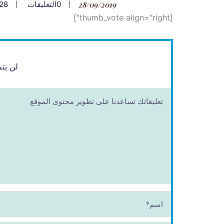
28/09/2019
0
التعليقات
28
[thumb_vote align="right"]
لن يتم
ا
س
م