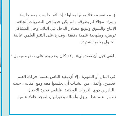
دق مع نفسه ، فلا صبغ لمحاولة إخفائه. جلست معه جلسة
يترك مجالا لم يطرقه ، لم يكن حديثا في النظريات الجافة ،
لإنتاج والسوق وتنويع مصادر الدخل في البلاد، وحل المشاكل
ريض، ومنهجية علمية دقيقة، وقدرة على التنبؤ العلمي عالية
حلول بعلمية شديدة.
سلوني قبل أن تفقدوني». وقد كان يضع يده على صدره ويقول :
 المال أو الشهرة ؛ إلا أن يفيد الناس بعلمه، فزكاة العلم
 قدمين، وأتمنى من الشباب أن يجلسوا معه ومع أمثاله ، حيث
النادرين ذوي الثروات الوطنية، فلنلغي فجوة الأجيال
من علم هذا الرجل وأمثاله وخبراتهم، لنوجد حلولا علمية