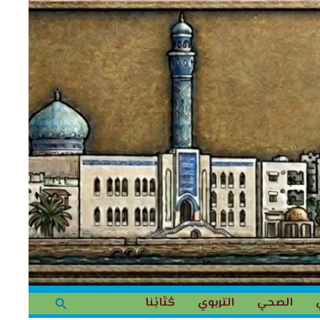
البحث
الصحي
التربوي
كُتَابُنا