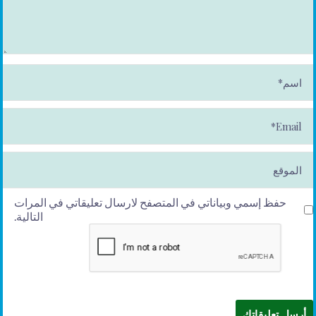
ا
س
م
*
E
m
ai
l*
الموقع
حفظ إسمي وبياناتي في المتصفح لارسال تعليقاتي في المرات
التالية.