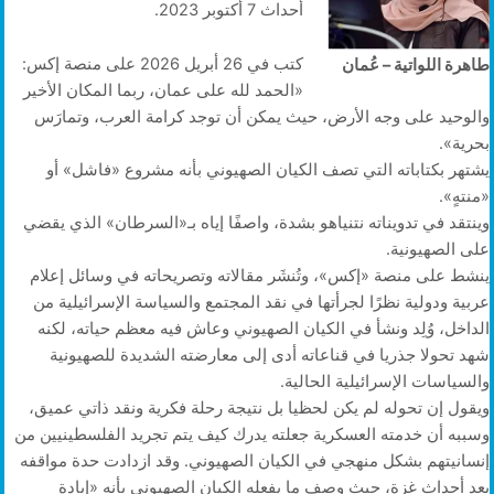
أحداث 7 أكتوبر 2023.
كتب في 26 أبريل 2026 على منصة إكس:
طاهرة اللواتية – عُمان
«الحمد لله على عمان، ربما المكان الأخير
والوحيد على وجه الأرض، حيث يمكن أن توجد كرامة العرب، وتمارَس
بحرية».
يشتهر بكتاباته التي تصف الكيان الصهيوني بأنه مشروع «فاشل» أو
«منتهٍ».
وينتقد في تدويناته نتنياهو بشدة، واصفًا إياه بـ«السرطان» الذي يقضي
على الصهيونية.
ينشط على منصة «إكس»، وتُنشَر مقالاته وتصريحاته في وسائل إعلام
عربية ودولية نظرًا لجرأتها في نقد المجتمع والسياسة الإسرائيلية من
الداخل، وُلِد ونشأ في الكيان الصهيوني وعاش فيه معظم حياته، لكنه
شهد تحولا جذريا في قناعاته أدى إلى معارضته الشديدة للصهيونية
والسياسات الإسرائيلية الحالية.
ويقول إن تحوله لم يكن لحظيا بل نتيجة رحلة فكرية ونقد ذاتي عميق،
وسببه أن خدمته العسكرية جعلته يدرك كيف يتم تجريد الفلسطينيين من
إنسانيتهم بشكل منهجي في الكيان الصهيوني. وقد ازدادت حدة مواقفه
بعد أحداث غزة، حيث وصف ما يفعله الكيان الصهيوني بأنه «إبادة