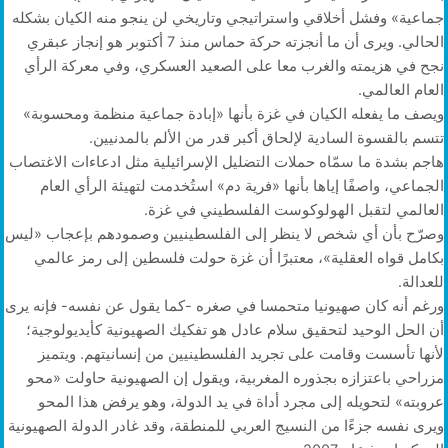
جماعية» وفشل أخلاقي واستراتيجي وتاريخي لن ينجو منه الكيان بشكله
الحالي. ويرى أن ما أنجزته حركة حماس منذ 7 أكتوبر هو إنجاز عبقري
نجح في هزيمته والغرب معا على الصعيد العسكري، وفي معركة الرأي
العام العالمي.
ويصف ما يفعله الكيان في غزة بأنها «إبادة جماعية منظمة ومحسوبة»
تتسم بالقسوة السادية لإلحاق أكبر قدر من الألم بالمدنيين.
هاجم بشدة ما سمّاه حملات التضليل الإسرائيلية مثل ادعاءات الاغتصاب
الجماعي، واصفًا إياها بأنها «فرية دم» استُخدمت لتهيئة الرأي العام
العالمي لتقبل الهولوكوست الفلسطيني في غزة.
وصرّح بأن أي شخص لا ينظر إلى الفلسطينيين وصمودهم بإعجاب «ليس
بكامل قواه العقلية»، معتبرًا أن غزة حولت فلسطين إلى رمز عالمي
للعدالة.
ورغم أنه كان صهيونيا متحمسا في صغره -كما يقول عن نفسه- فإنه يرى
أن الحل الوحيد لتحقيق سلام عادل هو تفكيك الصهيونية كأيديولوجية؛
لأنها تأسست وقامت على تجريد الفلسطينيين من إنسانيتهم. ويتميز
مزراحي باعتزازه بجذوره المغربية، ويقول إن الصهيونية حاولت «محو
عروبته» لتحويله إلى مجرد أداة في يد الدولة، وهو يرفض هذا المحو
ويرى نفسه جزءًا من النسيج العربي للمنطقة، وقد غادر الدولة الصهيونية