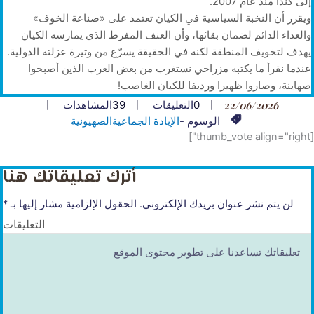
إلى كندا منذ عام 2007.
ويقرر أن النخبة السياسية في الكيان تعتمد على «صناعة الخوف»
والعداء الدائم لضمان بقائها، وأن العنف المفرط الذي يمارسه الكيان
يهدف لتخويف المنطقة لكنه في الحقيقة يسرّع من وتيرة عزلته الدولية.
عندما نقرأ ما يكتبه مزراحي نستغرب من بعض العرب الذين أصبحوا
صهاينة، وصاروا ظهيرا ورديفا للكيان الغاصب!
22/06/2026
0
التعليقات
39
المشاهدات
الوسوم -
الإبادة الجماعية
الصهيونية
[thumb_vote align="right"]
أترك تعليقاتك هنا
لن يتم نشر عنوان بريدك الإلكتروني.
الحقول الإلزامية مشار إليها بـ
*
التعليقات