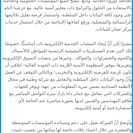
كجائحة كورونا الحالية. وتابع: ننصح جميع المؤسسات الحكومية والخاصة
بالاستفادة من الحلول والبرامج ذات معايير أمنية عالية، مع حرصنا التام
على وجود كافة البيانات داخل السلطنة، واستثمار فرصة تقليل تكاليفها
الرأسمالية والتشغيلية، ورفع كفاءتها الإنتاجية من خلال استثمار خدمات
مركز عمان للبيانات.
مشيرًا إلى أنَّ إيجاد المنصات الخدمية الإلكترونية بات أساسيًّا، خصوصًا
تلك التي تقدم المستلزمات المعيشية الرئيسية للمواطن كالأسماك،
واللحوم والخضراوات، والفواكه… وغيرها من منصات التسوق الإلكترونية،
وتعزيزها بتوفير المنظومة الأمنية اللازمة ذات الجودة العالية؛ لتلافي أن
تكون عُرضة للقرصنة الإلكترونية والتخريب؛ وبالتالي التوقف عن العمل.
وأنَّ وجود البيانات داخل السلطنة والتعامل مع شركة وطنية في مجال
الأنظمة السحابية يضمن سرية المعلومات من جهة، ويوفر للجهات
وللشركات التي تتعامل مع عمان داتا بارك ميزة التواصل المباشر مع
طاقم المهندسين والفنيين لديها بصورة مباشرة عند الحاجة لأي
استشارة فنية أو أمنية إلكترونية.
وأوضح أنَّ الشركة تعمل على دعم ومساندة المؤسسات المتوسطة
والصغيرة من خلال اعتماد باقات خاصة لها تمكنها من تنصيب تثبيت