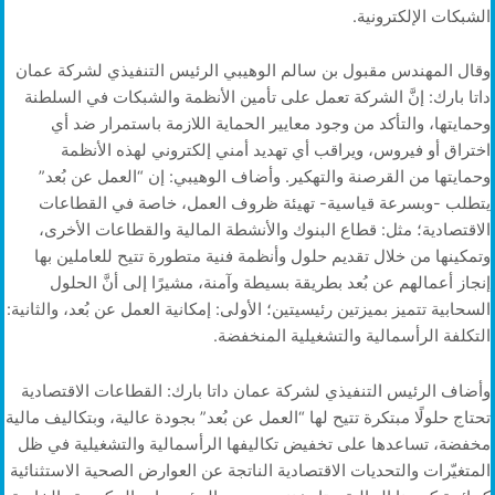
الشبكات الإلكترونية.
وقال المهندس مقبول بن سالم الوهيبي الرئيس التنفيذي لشركة عمان
داتا بارك: إنَّ الشركة تعمل على تأمين الأنظمة والشبكات في السلطنة
وحمايتها، والتأكد من وجود معايير الحماية اللازمة باستمرار ضد أي
اختراق أو فيروس، ويراقب أي تهديد أمني إلكتروني لهذه الأنظمة
وحمايتها من القرصنة والتهكير. وأضاف الوهيبي: إن “العمل عن بُعد”
يتطلب -وبسرعة قياسية- تهيئة ظروف العمل، خاصة في القطاعات
الاقتصادية؛ مثل: قطاع البنوك والأنشطة المالية والقطاعات الأخرى،
وتمكينها من خلال تقديم حلول وأنظمة فنية متطورة تتيح للعاملين بها
إنجاز أعمالهم عن بُعد بطريقة بسيطة وآمنة، مشيرًا إلى أنَّ الحلول
السحابية تتميز بميزتين رئيسيتين؛ الأولى: إمكانية العمل عن بُعد، والثانية:
التكلفة الرأسمالية والتشغيلية المنخفضة.
وأضاف الرئيس التنفيذي لشركة عمان داتا بارك: القطاعات الاقتصادية
تحتاج حلولًا مبتكرة تتيح لها “العمل عن بُعد” بجودة عالية، وبتكاليف مالية
مخفضة، تساعدها على تخفيض تكاليفها الرأسمالية والتشغيلية في ظل
المتغيّرات والتحديات الاقتصادية الناتجة عن العوارض الصحية الاستثنائية