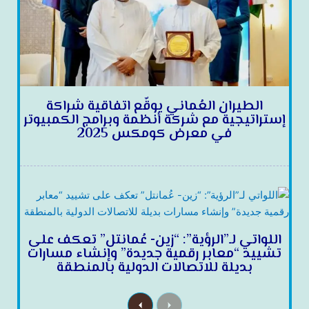
الطيران العُماني يوقّع اتفاقية شراكة
إستراتيجية مع شركة أنظمة وبرامج الكمبيوتر
في معرض كومكس 2025
اللواتي لـ”الرؤية”: “زين- عُمانتل” تعكف على
تشييد “معابر رقمية جديدة” وإنشاء مسارات
بديلة للاتصالات الدولية بالمنطقة
N
P