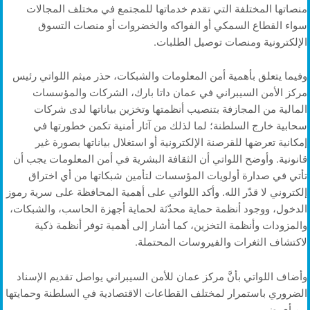
منصاتها المختلفة التي تقدم خدماتها للمجتمع في مختلف المجالات
سواء القطاع السمكي أو الفواكه والخضروات أو منصات التسوق
الإلكترونية ومنصات توصيل الطلبات.
وفيما يتعلق بأهمية أمن المعلومات والشبكات، حذر ميثم اللواتي رئيس
مركز الأمن السيبراني في عمان داتا بارك، الشركات والمؤسسات
المالية من المجازفة بتنصيب أنظمتها وتخزين بياناتها لدى شركات
سحابية خارج السلطنة؛ لما لذلك من آثار أمنية تكمن خطورتها في
إمكانية تعرضها للقرصنة الإلكترونية أو استغلال بياناتها بصورة غير
قانونية. وأوضح اللواتي أن الثقافة البشرية في أمن المعلومات يجب أن
تأتي في صدارة أولويات المؤسسات لتأمين شبكاتها من أي اختراق
إلكتروني لا قدّر الله. وأكد اللواتي على أهمية المحافظة على سرية رموز
الدخول، ووجود أنظمة حماية محدّثة لحماية أجهزة الحاسب، والشبكات،
والمزودات وأنظمة التخزين، كما أشار إلى أهمية توفر أنظمة ذكية
لاكتشاف الثغرات والفيروسات المحتملة.
وأضاف اللواتي بأنَّ مركز عمان للأمن السيبراني يواصل تقديم الإسناد
الضروري باستمرار لمختلف القطاعات الاقتصادية في السلطنة وحمايتها
من أي ضرر.