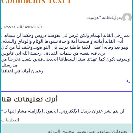
يقول
فاطمه اللواتيه
:
14/01/2020 الساعة 6:55 م
نعم رحل القائد الهمام ولكن غرس في نفوسنا دروس وحكما لن ننساه…
أدى القائد أمانته وأصبحنا أمة واحدة تسودها الوئام والوفاق والسلام.
وهو بعد وفاته أعطى للامة قاطبة درسا في التواضع…وخلف لنا من كان
يرى فيه نفسه من سمات القيادة …رحمك الله ابي قابوس
وسوف نكون كما عهدتنا سندا لسلطاننا الجديد ..فنحن شعب تخرجنا من
مدرستك
وعمان أمانة في اعناقنا
رد
أترك تعليقاتك هنا
لن يتم نشر عنوان بريدك الإلكتروني.
الحقول الإلزامية مشار إليها بـ
*
التعليقات