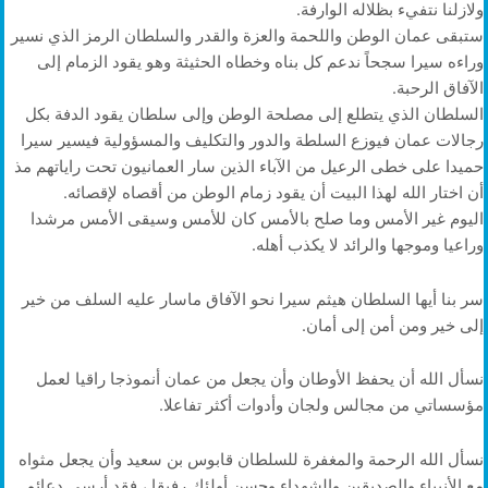
ولازلنا نتفيء بظلاله الوارفة.
ستبقى عمان الوطن واللحمة والعزة والقدر والسلطان الرمز الذي نسير
وراءه سيرا سجحاً ندعم كل بناه وخطاه الحثيثة وهو يقود الزمام إلى
الآفاق الرحبة.
السلطان الذي يتطلع إلى مصلحة الوطن وإلى سلطان يقود الدفة بكل
رجالات عمان فيوزع السلطة والدور والتكليف والمسؤولية فيسير سيرا
حميدا على خطى الرعيل من الآباء الذين سار العمانيون تحت راياتهم مذ
أن اختار الله لهذا البيت أن يقود زمام الوطن من أقصاه لإقصائه.
اليوم غير الأمس وما صلح بالأمس كان للأمس وسيقى الأمس مرشدا
وراعيا وموجها والرائد لا يكذب أهله.
سر بنا أيها السلطان هيثم سيرا نحو الآفاق ماسار عليه السلف من خير
إلى خير ومن أمن إلى أمان.
نسأل الله أن يحفظ الأوطان وأن يجعل من عمان أنموذجا راقيا لعمل
مؤسساتي من مجالس ولجان وأدوات أكثر تفاعلا.
نسأل الله الرحمة والمغفرة للسلطان قابوس بن سعيد وأن يجعل مثواه
مع الأنبياء والصديقين والشهداء وحسن أولئك رفيقا ، فقد أرسى دعائم