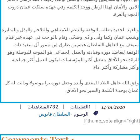
الأمن والأمان لهذا الوطن ووحد الكلمة وفي عهده سلكت عمان دروب
المجد والعزة.
والعهد الجديد يتطلب الوقفة والدعم اللامتناهي والتلاحم والبذل والمثابرة
وشعب عمان وكما وفٌى وأدٌى وضحٌى وقام بالواجب في عهده خير قيام
سيقف مع العاهل السلطان هيثم بن طارق إبن تيمور آل سعيد ذات
الوقفة ليعاضد دوره وقيادته والعمل الجماعي هو الموجه للبوصلة وهو
الرائد نحو الآفاق بتفعيل أكثر للمؤسسات ليكون العمل أكثر جماعية
وأكثر مشاركة وأكثر أداء.
وفق الله عاهل البلاد المفدى وأيده وجعل دوره برا موصولا ودانت له كل
عمان بوحدة الكلمة والسير نحو الآفاق.
14/01/2020
1
التعليقات
732
المشاهدات
الوسوم -
السلطان قابوس
[thumb_vote align="right"]
1 Comments Text