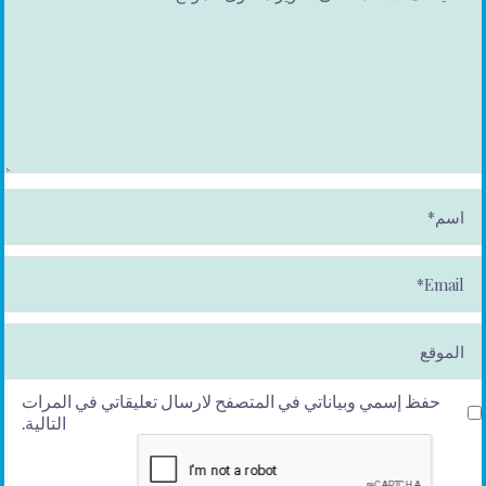
ا
س
م
*
E
m
ai
l*
الموقع
حفظ إسمي وبياناتي في المتصفح لارسال تعليقاتي في المرات
التالية.