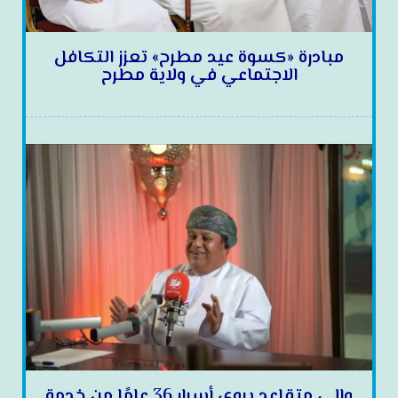
مبادرة «كسوة عيد مطرح» تعزز التكافل
الاجتماعي في ولاية مطرح
والي متقاعد يروي أسرار 36 عامًا من خدمة