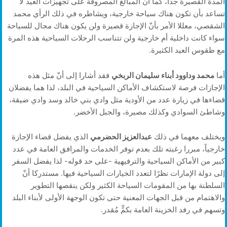
المدة القصيرة جدًا، كما أنّ المبالغ المصروفة على تجهيزات العيد لا
تساعد بأن تكون هناك سياحة خارجية، ويشاطره في ذلك الرأي محمد
الشقصي، معللا الأمر بأنّ الإجازة قصيرة ولن يكون هناك مجال للسياحة
سواء كانت داخلية أم خارجية ولن تتناسب الرحلات السياحية هذه المرة
مع طقوس العيد الكثيرة.
أما
محمد وداوود أبناء سليمان الربخي
فقد أشارا إلى أنّ مثل هذه
الإجازات فرصة لاستكشاف الأماكن السياحية في البلد، لذا هما يفضلان
قضاءها في زيارة عدد من الأودية مثل وادي بني خالد وسد وادي ضيقة،
وشاطئ السوادي وكذلك مصيرة، والجبل الأخضر.
ويختلف معهما في ذلك
عبدالعزيز الحضرمي
الذي يفضل قضاء الإجازة
خارجياً، مبررا رغبته تلك بعدم توفر الخدمات والمرافق العامة في عدد
كبير من الأماكن السياحية والترفيهية -على حد قوله- لذا يفضل السفر
إلى دولة الإمارات نظرًا لتعدد الخيارات السياحية فيها. مستدركا أنّ
السلطنة بها من المقومات السياحة الكثير ولكن ينقصها التطوير
والاهتمام من قبل الجهات المعنية حتى تكون الوجهة الأولى لأبناء البلد
وتسهم في رفد الخزينة العامة بكمٍّ مُقدر.