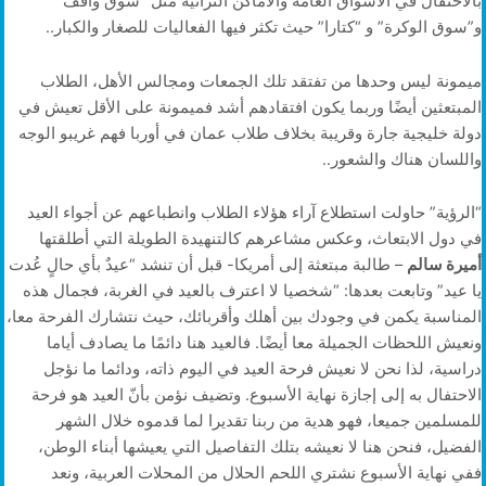
بالاحتفال في الأسواق العامة والأماكن التراثية مثل “سوق واقف”
و”سوق الوكرة” و “كتارا” حيث تكثر فيها الفعاليات للصغار والكبار..
ميمونة ليس وحدها من تفتقد تلك الجمعات ومجالس الأهل، الطلاب
المبتعثين أيضًا وربما يكون افتقادهم أشد فميمونة على الأقل تعيش في
دولة خليجية جارة وقريبة بخلاف طلاب عمان في أوربا فهم غريبو الوجه
واللسان هناك والشعور..
“الرؤية” حاولت استطلاع آراء هؤلاء الطلاب وانطباعهم عن أجواء العيد
في دول الابتعاث، وعكس مشاعرهم كالتنهيدة الطويلة التي أطلقتها
أميرة سالم
– طالبة مبتعثة إلى أمريكا- قبل أن تنشد “عيدٌ بأي حالٍ عُدت
يا عيد” وتابعت بعدها: “شخصيا لا اعترف بالعيد في الغربة، فجمال هذه
المناسبة يكمن في وجودك بين أهلك وأقربائك، حيث نتشارك الفرحة معا،
ونعيش اللحظات الجميلة معا أيضًا. فالعيد هنا دائمًا ما يصادف أياما
دراسية، لذا نحن لا نعيش فرحة العيد في اليوم ذاته، ودائما ما نؤجل
الاحتفال به إلى إجازة نهاية الأسبوع. وتضيف نؤمن بأنّ العيد هو فرحة
للمسلمين جميعا، فهو هدية من ربنا تقديرا لما قدموه خلال الشهر
الفضيل، فنحن هنا لا نعيشه بتلك التفاصيل التي يعيشها أبناء الوطن،
ففي نهاية الأسبوع نشتري اللحم الحلال من المحلات العربية، ونعد