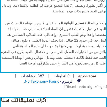
والأكثر تطورا. ويضيف أنّ هذا التجمع فرصة لنا كطلبة للالتقاء معا وتبادل
تهاني العيد والتبريكات بهذه المناسبة.
وتختتم الطالبة
تسنيم اللواتية
المبتعثة إلى قبرص اليونانية الحديث عن
العيد في دول الابتعاث فتقول إنّ السلطنة لا تبعث إلى هذه الدولة إلا
تخصصا واحدا وهو الطب البشري، وإجمالي عدد الطلاب العمانيين هنا
قليل جدا في حدود 22 طالبا، لذا بحكم عددنا القليل لا تكون هناك
فعاليات مصاحبة لهذا اليوم كثيرًا وخصوصا أنّ هذه المناسبة تأتي
بالتزامن من اختبارات الفصل الدراسي، والاحتفال بالعيد يكون في الفترة
الصباحية فقط للالتقاء ببعضنا بعضا وتبادل التهاني وبعض الهدايا البسيطة
على كل من يصادفونه في الشارع حتى يشاركهم فرحة العيد
03/06/2019
0
التعليقات
387
المشاهدات
الوسوم -
No Taxonomy Found.
[thumb_vote align="right"]
أترك تعليقاتك هنا