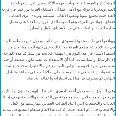
المشاكيك والعرسية والحلويات، فهذه الأكلات هي التي تشعرنا بلذة
العيد، وتذكرنا بأجوائه مع الأهل، كما أن لأصدقاء الغربة دور كبير في فرحة
العيد حيث نجتمع سويا ونلعب الألعاب المسلية ونرتدي الزي العماني،
فنخلق أجواء من الفرح، وهو السبب الذي بدوره يساعدنا على تحمل
مرارة الغربة، والتغلب على مر الأشتياق للأهل والوطن”.
ويوافقها في ذلك
محمود السعيدي
– بريطانيا- ويقول لا يوجد طعم للعيد
في بلد الابتعاث، فطعم الغربة هو الغالب على نكهة العيد هنا، وإن من
أبسط الأشياء في هذا اليوم هي التهنئة، فلا نجد من يشاركنا هذه الفرحة
إلا بالرسائل والمكالمات، كما أنّ الاستعدادات للعيد تكون ضعيفة أو حتى
شبه معدومة وذلك بسبب تزامن العيد مع فترة الاختبارات، فنتجمع لمدة
ساعة واحدة فقط في هذا اليوم ونصلي صلاة العيد في جماعة ونتبادل
التهاني ثم ينصرف كل منا إلى اختباراته وأعماله الخاصة.
وفي السياق نفسه يقول
أحمد العمري
– هولندا – إنهم يحتفلون بهذا اليوم
من خلال تجمع طلابي يضم مجموعة من الفعاليات والأنشطة بهدف إحياء
العادات والتجمعات التي اعتاد الطالب العماني ممارستها مع الأهل
والأصحاب في أيام العيد، حيث إنّه في هذا العام سيقام التجمع في مدينة
“روتردام” التي تعد واحدة من أكبر المدن الهولندية من حيث المساحة