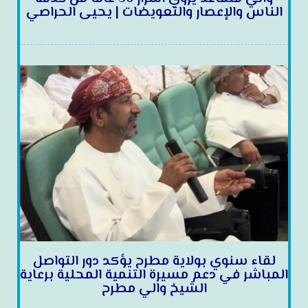
الناس والإعصار والتعويضات | يحيى الحراصي
لقاء سنوي بولاية مطرح يؤكد دور التواصل
المباشر في دعم مسيرة التنمية المحلية برعاية
الشيخ والي مطرح