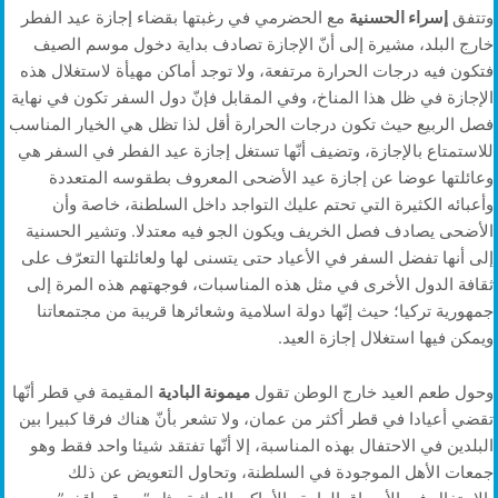
وتتفق
إسراء الحسنية
مع الحضرمي في رغبتها بقضاء إجازة عيد الفطر
خارج البلد، مشيرة إلى أنّ الإجازة تصادف بداية دخول موسم الصيف
فتكون فيه درجات الحرارة مرتفعة، ولا توجد أماكن مهيأة لاستغلال هذه
الإجازة في ظل هذا المناخ، وفي المقابل فإنّ دول السفر تكون في نهاية
فصل الربيع حيث تكون درجات الحرارة أقل لذا تظل هي الخيار المناسب
للاستمتاع بالإجازة، وتضيف أنّها تستغل إجازة عيد الفطر في السفر هي
وعائلتها عوضا عن إجازة عيد الأضحى المعروف بطقوسه المتعددة
وأعبائه الكثيرة التي تحتم عليك التواجد داخل السلطنة، خاصة وأن
الأضحى يصادف فصل الخريف ويكون الجو فيه معتدلا. وتشير الحسنية
إلى أنها تفضل السفر في الأعياد حتى يتسنى لها ولعائلتها التعرّف على
ثقافة الدول الأخرى في مثل هذه المناسبات، فوجهتهم هذه المرة إلى
جمهورية تركيا؛ حيث إنّها دولة اسلامية وشعائرها قريبة من مجتمعاتنا
ويمكن فيها استغلال إجازة العيد.
وحول طعم العيد خارج الوطن تقول
ميمونة البادية
المقيمة في قطر أنّها
تقضي أعيادا في قطر أكثر من عمان، ولا تشعر بأنّ هناك فرقا كبيرا بين
البلدين في الاحتفال بهذه المناسبة، إلا أنّها تفتقد شيئا واحد فقط وهو
جمعات الأهل الموجودة في السلطنة، وتحاول التعويض عن ذلك