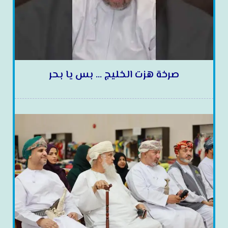
صرخة هزت الخليج … بس يا بحر