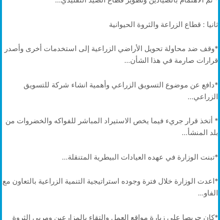
* تم الاهتمام بالصيادين وتطوير قطاع الصيد التقليدي…
ثانيا : قطاع الزراعة والثروة الحيوانية
*وقف ضد محاولة تحويل الأراضي الزراعية إلى استخدمات أخرى وأصدر
قرارات صارمة في هذا الشأن…
*دافع عن موضوع التسويق الزراعي وأهمية انشاء شركة للتسويق
الزراعي…
* أتخذ قرار جريء فيما يخص الاستيراد المباشر للفواكه والخضروات من
بلد المنشأ…
*تبنت الوزارة في عهده العيادات البيطرية المتنقلة…
*اعدت الوزارة خلال فترة وجوده استراتيجية التنمية الزراعية بالتعاون مع
الفاو…
*كان حريصا على زيارة مواقع العمل والتقاء بالمزارعين ومربي الثروة