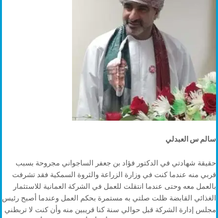
سالم س العبدلي
حقيقة شهادتي في الدكتور فؤاد بن جعفر الساجواني مجروحة بسبب
قربي منه عندما كنت في وزارة الزراعة والثروة السمكية فقد تشرفت
بالعمل معه وحتى عندما انتقلت للعمل في الشركة العمانية للاستثمار
الغذائي القابضة ظلت صلتي به مستمرة بحكم العمل وعندما أصبح رئيس
مجلس إدارة الشركة قبل حوالي سنة كنا قريبين منه وأن كنت لا تربطني