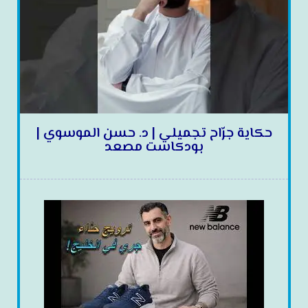
حكاية جرّاح تجميلي | د. حسن الموسوي |
بودكاست مصعد