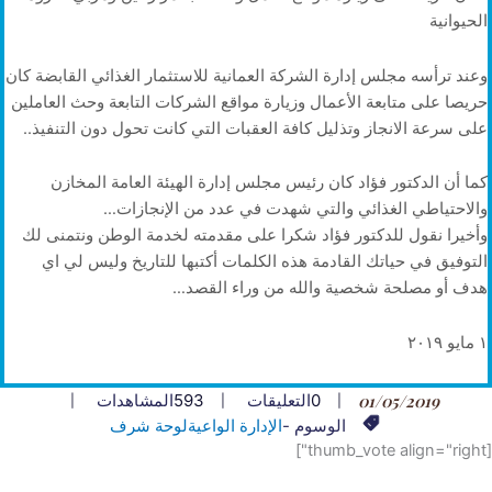
الحيوانية
وعند ترأسه مجلس إدارة الشركة العمانية للاستثمار الغذائي القابضة كان
حريصا على متابعة الأعمال وزيارة مواقع الشركات التابعة وحث العاملين
على سرعة الانجاز وتذليل كافة العقبات التي كانت تحول دون التنفيذ..
كما أن الدكتور فؤاد كان رئيس مجلس إدارة الهيئة العامة المخازن
والاحتياطي الغذائي والتي شهدت في عدد من الإنجازات…
وأخيرا نقول للدكتور فؤاد شكرا على مقدمته لخدمة الوطن ونتمنى لك
التوفيق في حياتك القادمة هذه الكلمات أكتبها للتاريخ وليس لي اي
هدف أو مصلحة شخصية والله من وراء القصد…
١ مايو ٢٠١٩
01/05/2019
0
التعليقات
593
المشاهدات
الوسوم -
الإدارة الواعية
لوحة شرف
[thumb_vote align="right"]