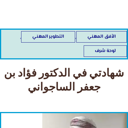
خطي
لى
لمحتوى
الأفق المهني
التطوير المهني
,
,
لوحة شرف
شهادتي في الدكتور فؤاد بن
جعفر الساجواني