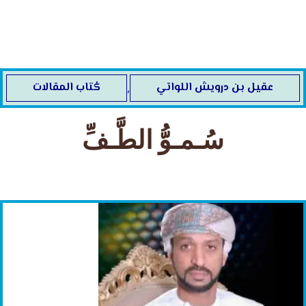
خطي
لى
لمحتوى
عقيل بن درويش اللواتي
كُتاب المقالات
,
سُـمـوُّ الطَّـفِّ