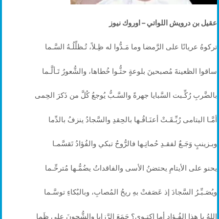
عقيل بن درويش اللواتي – اوروك نيوز
تركوهُ عريانًا على الرَّمضا وما مَـدُّوا له ظِـلاً، تُـظلِّلُـهُ السَّـما
ساقوا الظعينةَ مُصبحينَ بلوعةٍ حثُّـوا خُطاها، والشُّعورُ تَـألَّـما
بالضَّربِ رُكِّـبت السَّبايا جهرةً والسَّـبُّ يُوجعُ كُلَّ من ذَكرَ الحِمى
أمَّـا اليتامى رُبِّـقَـتْ أعنَـاقُـها بالحِقدِ والسَّجادُ ينزفُ بالدِّما
وبـزينبٍ وَجَـعٌ لفقـدِ حُماتِـها فالرُّوحُ تبكي والفُؤادُ تَقسَّمـا
يحنو على الأيتامِ يحتضنُ الأسى والفاقداتُ يضُمُّـها مُترحِّـما
ويُصَـبِّـرُ السَّجادَ إذ عَصَفتْ بهِ ريحُ المُصابِ، وبالبُكاءِ توسَّـما
اللهُ يا هذا الفُـؤاد أما اكتـوى؟ جَمَعَ الرَّزايا والشُّجونَ على ظَما