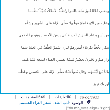
وبَـقـى ثَـلاثًا نُـورُ طَـهَ بالعَـرا وتُظلُّهُ الأملاكُ حُـبَّـاً نُـظِّـمـا
وعليه من آلاءِ فاطِمَ قولُـها: صلَّى الإلهُ على الشَّهيدِ وسَلَّما
من أسرِهِ عاد الحزينُ لكربـلا كي يدفنَ الأجسادَ وهو بها احتمى
يبكي يخُطُّ بكربلاءَ قُـبورَهمْ ليرى سُموَّ الطَّفِّ في العليا سَما
واراهـمُ والحُـزنُ يعصُـرُ قلـبَـهُ نفسي الفداء لدمعِهِ لمَّـا هَـمى
بالدَّمْـعِ أبَّـنَـهُـم وقال مُـودِّعـًـا: صلَّى الإلهُ على الحُسينِ وعَظَّما
اوروك نيوز
29/09/2022
0
التعليقات
549
المشاهدات
الوسوم -
أدب الطف
الشعر
العزاء الحسيني
[thumb_vote align="right"]