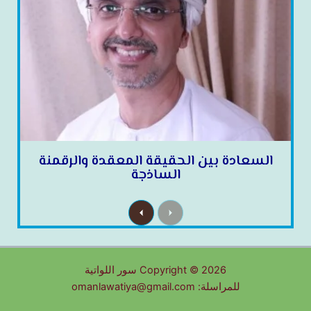
السعادة بين الحقيقة المعقدة والرقمنة
الساذجة
N
P
e
r
x
e
t
v
i
o
u
Copyright © 2026 سور اللواتية
s
للمراسلة: omanlawatiya@gmail.com