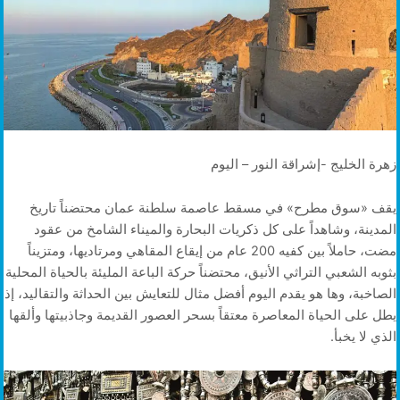
زهرة الخليج -إشراقة النور – اليوم
يقف «سوق مطرح» في مسقط عاصمة سلطنة عمان محتضناً تاريخ
المدينة، وشاهداً على كل ذكريات البحارة والميناء الشامخ من عقود
مضت، حاملاً بين كفيه 200 عام من إيقاع المقاهي ومرتاديها، ومتزيناً
بثوبه الشعبي التراثي الأنيق، محتضناً حركة الباعة المليئة بالحياة المحلية
الصاخبة، وها هو يقدم اليوم أفضل مثال للتعايش بين الحداثة والتقاليد، إذ
يطل على الحياة المعاصرة معتقاً بسحر العصور القديمة وجاذبيتها وألقها
الذي لا يخبأ.