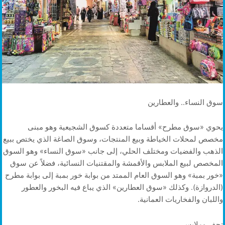
سوق النساء.. والعطارين
يحوي «سوق مطرح» أقساما متعددة كسوق الشجيعية وهو مبنى
مخصص لمحلات الخياطة وبيع المنتجات، وسوق الصاغة الذي يختص ببيع
الذهب والفضيات ومختلف الحلي، إلى جانب «سوق النساء» وهو السوق
المخصص لبيع الملابس والأقمشة والمقتنيات النسائية، فضلاً عن سوق
«خور بمبة» وهو السوق العام الممتد من بوابة خور بمبة إلى بوابة مطرح
(الدروازة). وكذلك «سوق العطارين» الذي يباع فيه البخور والعطور
واللبان والفخاريات العمانية.
تحف وملابس