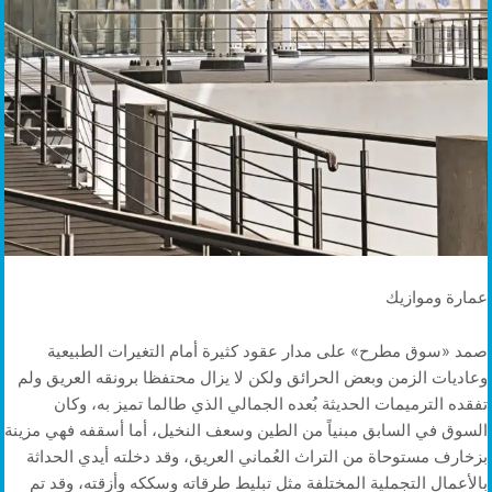
عمارة وموازيك
صمد «سوق مطرح» على مدار عقود كثيرة أمام التغيرات الطبيعية
وعاديات الزمن وبعض الحرائق ولكن لا يزال محتفظا برونقه العريق ولم
تفقده الترميمات الحديثة بُعده الجمالي الذي طالما تميز به، وكان
السوق في السابق مبنياً من الطين وسعف النخيل، أما أسقفه فهي مزينة
بزخارف مستوحاة من التراث العُماني العريق، وقد دخلته أيدي الحداثة
بالأعمال التجملية المختلفة مثل تبليط طرقاته وسككه وأزقته، وقد تم