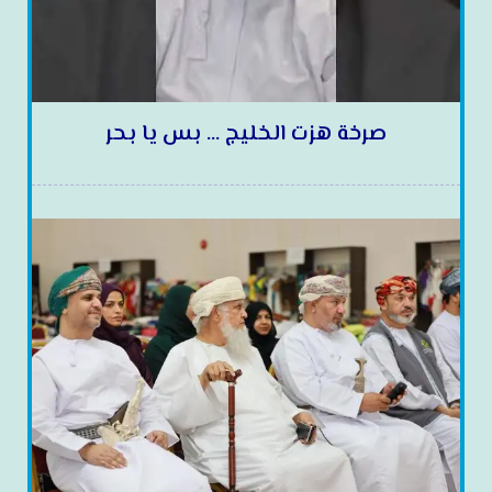
صرخة هزت الخليج … بس يا بحر