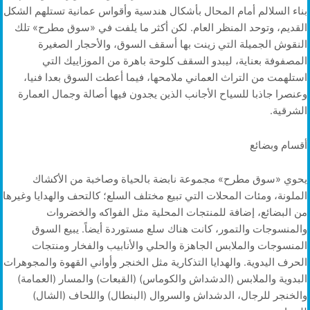
بناء السلالم أمام المحال بأشكال هندسية وأقواس عمانية تستلهم الشكل
القديم، وتوحد المنظر العام. لكن أكثر ما يلفت في «سوق مطرح» تلك
النقوش الجميلة التي زينت بها أسقف السوق، والأحجار الصغيرة
المصفوفة بعناية، ليبدو السقف كلوحة باهرة من الموزاييك التي
استلهمت من التراث العماني ملامحها، فيما أعطت السوق بعدا فنيا،
وعنصرا جاذبا للسياح الأجانب الذين يجدون فيها أصالة وجمال العمارة
الشرقية.
أقسام وبضائع
يحوي «سوق مطرح» مجموعة نابضة بالحياة وصاخبة من الأكشاك
الملونة، ومئات المحلات التي تبيع مختلف السلع؛ كالتحف والهدايا وغيرها
من البضائع، إضافة للمنتجات المحلية مثل الفواكه والخضروات
والمنسوجات والتمور، كانت هناك سلع مستوردة أيضاً. يبيع السوق
المنسوجات والملابس الجاهزة والحلي والأنابيب والفخار ومنتجات
الحرف اليدوية. والهدايا التذكارية مثل الخنجر وأواني القهوة والمجوهرات
البدوية والملابس (الدشداش والكوماس) (القبعات) والمسار (العمامة)
والخنجر للرجال، الدشداش والسروال (البنطال) واللحاف (الشال)