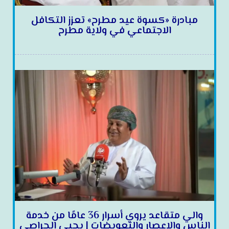
مبادرة «كسوة عيد مطرح» تعزز التكافل
الاجتماعي في ولاية مطرح
والي متقاعد يروي أسرار 36 عامًا من خدمة
الناس والإعصار والتعويضات | يحيى الحراصي