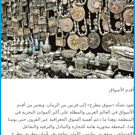
أقدم الأسواق
تعود نشأة «سوق مطرح» إلى قرنين من الزمان، ويعتبر من أقدم
الأسواق في العالم العربي والمطلة على أكبر الموانئ البحرية في
المنطقة، وهذا ما دعم أهمية السوق الجغرافية عبر القرون حتى يومنا
هذا، كمحطة محورية هامة للتجارة والتبادل والترفيه والتفاعل
الاجتماعي، ويقع بين بوابتين، الأولى تواجه بحر عُمان وطريق مطرح