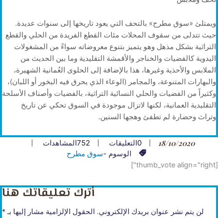
ويمتلئ «سوق مطرح» بالتحف التي يعود تاريخها إلى سنوات عديدة.
حيث تتدلى من سقوف المحلات مئات القطع الفريدة من الحلي والقطع
التراثية بشكل مذهل وهو يتميز بتنوع معروضاته سواءً من المشغولات
اليدوية كالفضيات والخناجر والأقمشة التقليدية وما بين الحديث من
الملابس والأحذية وغيرها، هذا بالإضافة إلى الحلوى العُمانية الشهيرة،
والبهارات المتنوعة، والمجامر (الوعاء الذي يحرق فيه البخور أو اللبان)،
وكثيراً من الفضيات والحلي النسائية التراثية، بالفضيات وأصناف الأسلحة
التقليدية العمانية، لكنها لاتزال موجودة في السوق تحكي عن تاريخ
وتراث وحضارة لم تطفئ وهجها السنين.
18/10/2020
0
التعليقات
752
المشاهدات
الوسوم -
سوق مطرح
[thumb_vote align="right"]
أترك تعليقاتك هنا
لن يتم نشر عنوان بريدك الإلكتروني.
الحقول الإلزامية مشار إليها بـ
*