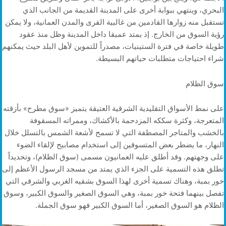
البحري، وينتهي ببوابة أخرى على المدينة القديمة من الجانب الذي
تستقبل منه زوارها القادمين من غالبية القرى والمدن العمانية، ولا يمكن
رؤية السوق من الخارج. إذ يمتد عميقا داخل المدينة وظل منذ عقود
طويلة خاصة في فترة الستينيات، مصدراً للتموين لأهل البلد حيث يمكنهم
شراء احتياجات متطلبات حياتهم البسيطة.
سوق الظلام
على نمط الأسواق التقليدية الشرقية العتيقة يتميز «سوق مطرح» بأزقته
المتعرجة، وكثرة سككه المزدحمة بالأكشاك، وممراته المسقوفة
بالخشب والمتاجر المصطفة التي لا تسمح لأشعة الشمس بالتسلل خلال
النهار، ما يضطر بعض المتسوقين إلى استخدام مصابيح لإلقاء الضوء
على وجهتهم. وقد أطلق عليه العمانيون مسمى (سوق الظلام)، وتحديداً
تطلق هذه التسمية على الجزء الذي يمتد من مسجد الرسول الأعظم إلى
خور بمبة، وهناك تسمية أخرى لهذا السوق بشقيه الغربي والشرقي التي
تفصل بينهما فتحة خور بمبة، وهي السوق الصغير والسوق الكبير، وسوق
الظلام هو السوق الصغير، أما السوق الكبير فهو سوق الجملة.