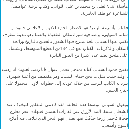
مأساة أنثى/ لعلي بن محمد بن علي اللواتي، وكتاب /رشة عواطف/
للشاعرة عواطف العامرية.
فكتاب /أشرعة البندر/ هو الإصدار الجديد للأديب والإعلامي حمود بن
سالم السيابي، يرصد فيه سيرة مكان الطفولة والصبا وهو مدينة مطرح،
يكتب عنها السيابي بلغة يمتزج فيها الشعور بالحنين بالتاريخ ورائحة
المكان والذكريات. الكتاب يقع في 184من القطع المتوسط، ويشتمل
على ملحق يضم عددا كبيرا من الصور النادرة.
يفتتح حمود السيابي كتابه بمدخل يحمل عنوان /أنا رديت لعيونك أنا رديت
.. ولك حنيت مثل ما يحن حمام البيت/، وهو مقتطف من أغنية شهيرة،
يلوذ به الكاتب ليرسم من خلاله عودته إلى خطواته الأولى محمولا على
جناح الحنين.
ويقول السيابي موضحا هذه الحالة: “لقد قادتني المقادير للوقوف عند
الشطآن متتبعًا المد الأزرق عبر القارات الخمس فيتهادى بحر مطرح
فجأة كأجمل زرقة جدَّفْتُ فيها بعيني فهو البحر الذي تتلاقى فيه أملاح
الموج وأدمعي.