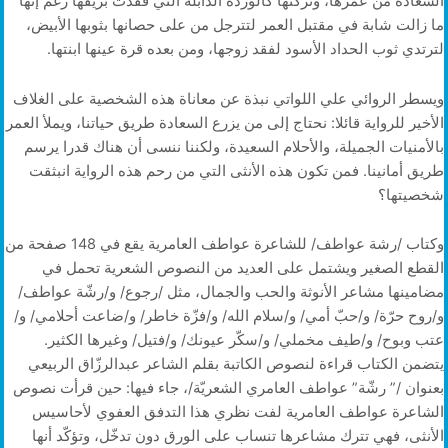
السعادة من عمرها، وتركتها كالوردة الذابلة التي فقدت بريقها رغم إنها
ما زالت شابة في مقتبل العمر لتترجل من على حصانها بثوبها الأبيض،
لترتدي ثوب الحداد الأسود لفقد زوجها، ومن بعده قرة عينها ابنتها.
ويسطر الروائي علي اللواتي نبذة عن معاناة هذه الشخصية على الغلاف
الأخير للرواية قائلا: نحتاج إلى من يزرع السعادة طريق حياتنا، ويملأ العمر
بالأمنيات الجميلة، والأحلام السعيدة، ولكننا ننسى أن هناك قدرا يرسم
طريق أمانينا. فمن تكون هذه الأنثى التي من رحم هذه الرواية انبثقت
شخصيتها؟
وكتاب /رشة عواطف/ للشاعرة عواطف العامرية يقع في 148 صفحة من
القطع الصغير ويشتمل على العديد من النصوص الشعرية تحمل في
مضامينها مشاعر الأنوثة والحب والجمال، مثل /رجوع/ و/رشّة عواطف/
و/روح حرّة/ و/حبّ أمي/ و/سلام الله/ و/فزّة خاطر/ و/ضاعت أحلامي/ و/
عتب وبوح/ و/طيف مخملي/ و/سكّر عيونك/ و/فتيل/ وغيرها الكثير.
يتضمن الكتاب قراءة لنصوص الكاتبة بقلم الشاعر عبدالرزّاق الربيعي
بعنوان /” رشّة” عواطف العامري الشعريّة/، جاء فيها: حين قرأت نصوص
الشاعرة عواطف العامرية لفت نظري هذا التدفق العفوي لأحاسيس
الأنثى، فهي تترك مشاعرها تنساب على الورق دون تدخّل، وتؤكّد أنها