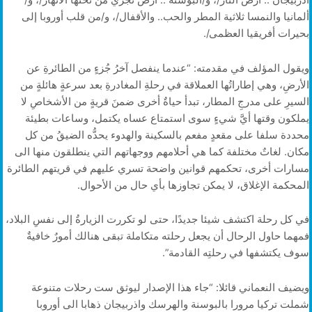
أذربيجان .. أرض النار/، و/البوسنة .. أرض تجري من تحتها الأنهار/، و/
ألمانيا والنمسا ثلاثية المطر والحب.. والأقفال/، و/من قلب أوروبا إلى
بحيرات أفريقيا العظمى/.
ويقول المؤلف في مقدمته: “عندما ينفصل آخرُ جُزءٍ من الطائرةِ عن
الأرضِ، وهي إطاراتُها العملاقة في رحلةِ المغادرةِ بعد سرعةٍ هائلةٍ من
السيرِ على مدرجِ المطار، تبدأ حياةٌ أخرى ضمنَ قريةٍ من الأشخاصِ لا
يملكون وقتها أيَّ شيءٍ سوى استمتاع عساه يكتمل، وساعات بطيئة
محددة سلفا على مقعدٍ مفعم بالسكينة والهدوء يحدُّه الضيقُ من كل
مكان. لغاتٌ مختلفة كما هي أحلامهم ووجهاتهم التي ينطلقون منها الى
مسارات أخرى، تحكمهم قوانين واضحة تسري عليهم في قريتهم الطائرة
المحكمة الإغلاق، لا يمكن تجاوزها بأي حال من الأحوال.
في كل رحلة اكتشف شيئا جديدًا، حتى لو تكررت الزيارةُ إلى نفسِ البلاد،
فمهما حاول الرحال أن يجعل رحلته متكاملة تبقى هنالك أمورٌ خافيةٌ
سوف يكتشفها في رحلتِه القادمة”.
ويضيف النعماني قائلا: “جاء هذا الإصدار ليوثق ست رحلات متنوعة
شملت تركيا مرورا بالبوسنة والهرسك واذربيجان ذهابا الى أوروبا