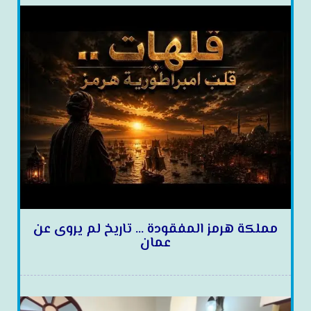
مملكة هرمز المفقودة … تاريخ لم يروى عن
عمان