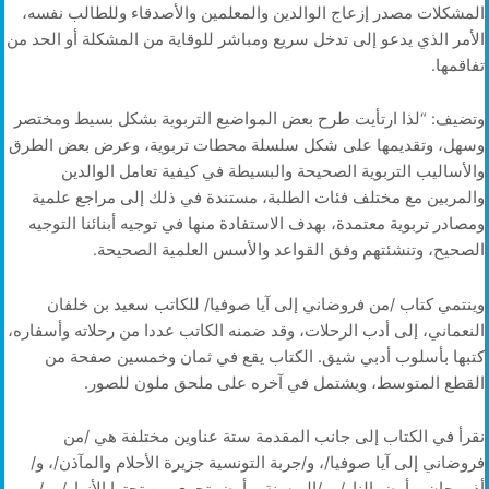
المشكلات مصدر إزعاج الوالدين والمعلمين والأصدقاء وللطالب نفسه،
الأمر الذي يدعو إلى تدخل سريع ومباشر للوقاية من المشكلة أو الحد من
تفاقمها.
وتضيف: “لذا ارتأيت طرح بعض المواضيع التربوية بشكل بسيط ومختصر
وسهل، وتقديمها على شكل سلسلة محطات تربوية، وعرض بعض الطرق
والأساليب التربوية الصحيحة والبسيطة في كيفية تعامل الوالدين
والمربين مع مختلف فئات الطلبة، مستندة في ذلك إلى مراجع علمية
ومصادر تربوية معتمدة، بهدف الاستفادة منها في توجيه أبنائنا التوجيه
الصحيح، وتنشئتهم وفق القواعد والأسس العلمية الصحيحة.
وينتمي كتاب /من فروضاني إلى آيا صوفيا/ للكاتب سعيد بن خلفان
النعماني، إلى أدب الرحلات، وقد ضمنه الكاتب عددا من رحلاته وأسفاره،
كتبها بأسلوب أدبي شيق. الكتاب يقع في ثمان وخمسين صفحة من
القطع المتوسط، ويشتمل في آخره على ملحق ملون للصور.
نقرأ في الكتاب إلى جانب المقدمة ستة عناوين مختلفة هي /من
فروضاني إلى آيا صوفيا/، و/جربة التونسية جزيرة الأحلام والمآذن/، و/