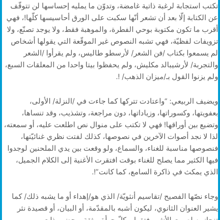
تكتب استجابة لرغبة ذاتية غامضة، وتدوّن ما يمليه إحساسها لن تتوقّف
عن الكتابة إلّا بعد أن تشعر أنّها سكبت على الورق أحاسيسها كلّها!، فهي
أقرب ما تكون مكتوبة بوحي الفطرة، والموهبة فقط، ولا يوجد تصنّع، ولا
تزويفات لفظيّة، فهي تشبه النصوص غير الموقّعة التي يقولها أشخاص
لم يسمعوا بكتاب /فن الشعر/ لأرسطو طاليس، ولم يقرأوا /الشعر
والتجربة/ لأرشيبالد مكليش، ولم يحفظوا بيتا واحدا من المعلقات السبع،
ولم يزنوا القول بـ/ميزان الذهب/ !.
ويضيف الربيعي: “واعتادت تتركها كما جاءت في /النزلة/ الأولى،
بعفويتها، وكسوراتها، وزياداتها، دون مراجعة، وتشذيب، وقد تنساها،
وتضيع بين أوراقها! فهي لا تكتب على منوال نص اطلعت عليه، أو سمعته،
لذا لا نجد أصوات الآخرين في نصوصها، كذلك لفتت نظري غنائيّتها،
فنصوصها مناسبة للغناء، والسماع، ولو وقعت بين يدي الملحنين لوجدوا
فيها الكثير مما يصلح للغناء بوقت افتقرت الأغنية إلى الكلام الجميل،
الذي يمكث في ذاكرة السامع، كما كانت”!.
وجاء نصّها الفصيح /تقاسيم أنثويّة/ الذي هو/إهداء أو ما يشبه ذلك/ كما
يشير العنوان الثانوي، ليكون أشبه بالمقدّمة، أو البيان، أو قصيدة نثر
تنحاز به لصوت الأنثى، فتقول بكلّ جرأة، وثقة، وحضور ذات.