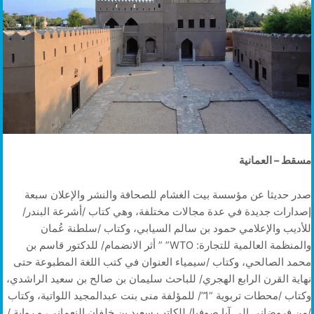
مسقط – العمانية
صدر حديثا عن مؤسسة بيت الغشام للصحافة والنشر والإعلان سبعة
إصدارات جديدة في عدة مجالات مختلفة، وهي كتاب /أشرعة البندر/
للأديب والإعلامي حمود بن سالم السيابي، وكتاب /سلطنة عُمان
والمنظمة العالمية للتجارة: WTO” ” أثر الانضمام/ للدكتور قاسم بن
محمد الصالحي، وكتاب /سيمياء العنوان في كتب اللغة المطبوعة حتى
نهاية القرن الرابع الهجري/ للباحث سليمان بن صالح بن سعيد الراشدي،
وكتاب /محطات تربوية “1”/ للمؤلفة منى بنت عبدالمجيد اللواتية، وكتاب
/من فروضاني إلى آيا صوفيا/ للكاتب سعيد بن خلفان النعماني، و رواية /