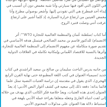
في الكون التي أقود فيها سيارتي وأنا شبه مغمض دون أن أتسبب في
إيذاء أحد فمطرح هي التي تقودني إليها. وأشعر بوصولي مطرح وأنا
مغمض العينين من ارتفاع حرارة السيارة، إذ كلما أشير على ارتفاع
عرفت أنني وصلت فتبرد الروح.
أما كتاب /سلطنة عُمان والمنظمة العالمية للتجارة WTO””: أثر
الانضمام/ للدكتور قاسم بن محمد الصالحي فيتمثل هدفه الأساسي في
تقديم صورة متكاملة عن مفهوم الانضمام إلى المنظمة العالمية للتجارة،
وأثرها بالنسبة للاقتصاد العُماني وإمكانية تكامله في العلاقات الدولية
الجديدة.
من جانبه يدرس الباحث سليمان بن صالح بن سعيد الراشدي في كتاب
جديد /سيمياء العنوان في كتب اللغة المطبوعة حتى نهاية القرن الرابع
الهجري/، الذي يقول في مقدمته إن دراسة العتبات النصية تمثل علما
قائما بذاته؛ دفعه ذلك إلى سعيه في كشف أغوار النص الأدبي؛ إذ يعدّ
العنوان إحدى هذه العتبات، ويعدّ خلاصة فكر الكاتب الذي يهدف من خلاله
إلى لفت انتباه القارئ وجعله متعلقا بقراءة عمله الأدبي بلهفة في
استنباط دلالة هذا العنوان على مدلولات المحتوى الأدبي.