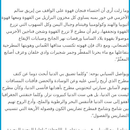
وما زلت أرى أن احتساء فنجان قهوة على الواقف من إبريق سالم
الأخزمي في خور بمبه يساوي كل مخزون البرازيل من القهوة ومعها قهوة
أثيوبيا والهند وكولومبيا وفيتنام وجبال اليمن وكل السهوب التي تزرع
القهوة وتجففها، رغم أن مطرح لا تزرع القهوة وشجن فناجين الأخزمي
موصولا بقهوة بلاد السامبا ورقصات نهر الجانج وصبابات الإيقاع
الصنعاني، ومع ذاك فإن قهوته تكتسب مذاقها العُماني وهويتها المطرحية
بتفاعلها مع ماء بحرنا المقطّر وجمر شجيرات وادي خلفان وعزف أصابع
المغنِّمْ”.
ويواصل السيابي بوحه: “وكلما تضيق بي الدنيا أبحث دوما عن كتف
مطرح الذي أريح رأسي عليه وعن الوسادة والحضن فأقتات المسافات
بنهم لأسابق سيارتي لتحتويني مطرح بأهدابها فأنسى الدنيا، وكأن مطرح
ليست من الدنيا، بل هي ست الدنيا كبيروت نزار. وكلما خنقتني الجغرافيا
أهفو إلى ست الدنيا فأتنفس البحر والرطوبة والملح، وأدع الروح تهيم
بين شامخ وشامخ فمطرح تضاريس الكون وفصوله الأربعة التي تنسيني
التضاريس والفصول”.
ونواصل مع السيابي في سرد تفاصيل اللحظة: “ولعلها الوجهة الوحيدة