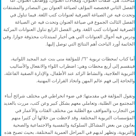
مباحث، هي: صفات العنوان، ومجالات العنوان، ووظائف العنوان. أما
الفصل الثاني فخصصه المؤلف لصياغة العنوان بين المصادر والمشتقات
وتحدث فيه عن الصياغة الصرفية لعنوانات كتب اللغة. فيما تناول في
الفصل الثالث الجموع في صياغة العنوان وتحدث فيه عن الصياغة
الصرفية لعنوانات كتب اللغة. وفي الفصل الرابع تناول العنوانات المركبة
ودرس فيه أحوال العنوانات التي هي أخبار لمبتدئات محذوفة جوازا. وفي
الخاتمة أورد الباحث أهم النتائج التي توصل إليها.
أما كتاب /محطات تربوية “1”/ للمؤلفة منى بنت عبد المجيد اللواتية،
فينقسم إلى أربع محطات وهي: اضطراب اللواء والانفعال والأساليب
التربوية العلاجية، والنشاط الزائد عند الأطفال، والإدارة الصفية الفاعلة،
والحاجة إلى فهم عالم المهن واتخاذ القرارات المهنية.
وتقول المؤلفة في مقدمتها: في ضوء انخراطي في مختلف شرائح أبناء
المجتمع من الطلبة، وتعاملي معهم بشكل كبير وعن كثب، مررت بالعديد
من التجارب والمواقف مع الطلبة من مختلف الفئات والأعمار في
المؤسسات التربوية المختلفة. وقد لاحظت من خلالها أن كثيرا منهم
يعانون من بعض المشاكل السلوكية والنفسية والاجتماعية والصحية
والتربوية، وتظهر لديهم في المراحل العمرية المختلفة، بحيث تصبح هذه