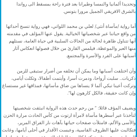
وتحديدا ألمانيا والنمسا وطيرانا بعد فترة راحة بمسقط الى رواندا
بالشرق الافريقي الجميل مرورا بتونس.
أما رواية /مأساة أنثى/ لعلي بن محمد اللواتي، فهي رواية تنسج أحداثها
من واقع حياتنا عبر شخصياتها الخيالية. يقول عنها المؤلف في مقدمته
أنها تتناول ظاهرة لحالة من الحالات السلبية في حياة العامة، نستلهم
منها العبر والموعظة، فيلمس القارئ من خلال فصولها انعكاس آثار
أسبابها على الفرد والأسرة والمجتمع.
وأن اختلفت أسبابها وما يمكن أن تخلفه من أضرار ستبقى للزمن
ذكريات.. سلبت أرواحا، ودمرت أسرا، وأيتمت أطفالا، وثكلت أيامى،
وتركت أعينا تبكي ألما لا ينساها من ضاق مأساتها، فمذاقها غير مستساغ
وإن كانت حقيقة، فالكل كارهون لها”.
ويضيف المؤف قائلا: ” من رحم حدث هذه الرواية انبثقت شخصيتها
لتأخذنا عبر أسطرها مأساة لامرأة ارتوت من كأس الحادث مرارة الحزن
والأسى والألم، فامتلأت صفحات حياتها بآهات نار الفراق المرير،
فتكالبت عليها الظروف القاسية، وعبست الأقدار في أحلى أيامها، وغابت