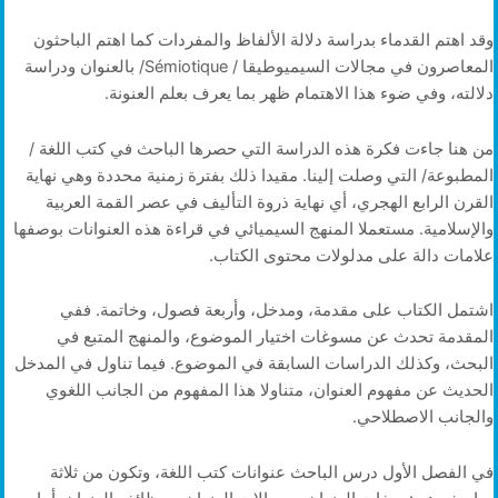
وقد اهتم القدماء بدراسة دلالة الألفاظ والمفردات كما اهتم الباحثون
المعاصرون في مجالات السيميوطيقا / Sémiotique/ بالعنوان ودراسة
دلالته، وفي ضوء هذا الاهتمام ظهر بما يعرف بعلم العنونة.
من هنا جاءت فكرة هذه الدراسة التي حصرها الباحث في كتب اللغة /
المطبوعة/ التي وصلت إلينا. مقيدا ذلك بفترة زمنية محددة وهي نهاية
القرن الرابع الهجري، أي نهاية ذروة التأليف في عصر القمة العربية
والإسلامية. مستعملا المنهج السيميائي في قراءة هذه العنوانات بوصفها
علامات دالة على مدلولات محتوى الكتاب.
اشتمل الكتاب على مقدمة، ومدخل، وأربعة فصول، وخاتمة. ففي
المقدمة تحدث عن مسوغات اختيار الموضوع، والمنهج المتبع في
البحث، وكذلك الدراسات السابقة في الموضوع. فيما تناول في المدخل
الحديث عن مفهوم العنوان، متناولا هذا المفهوم من الجانب اللغوي
والجانب الاصطلاحي.
في الفصل الأول درس الباحث عنوانات كتب اللغة، وتكون من ثلاثة