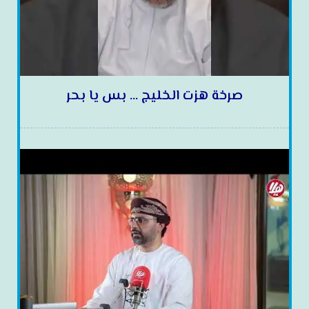
صرخة هزت الخليج … بس يا بحر