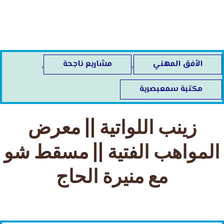
خطي
لى
لمحتوى
الأفق المهني
مشاريع ناجحة
,
,
مكتبة سمعبصرية
زينب اللواتية || معرض
المواهب الفتية || مسقط شو
مع منيرة الحاج