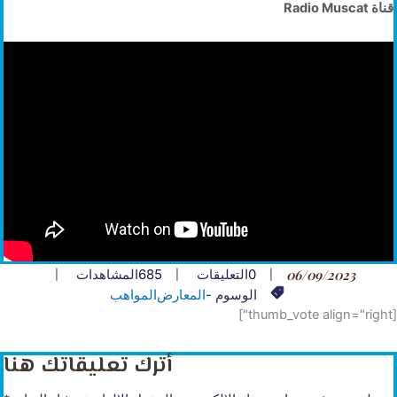
قناة Radio Muscat
06/09/2023
0
التعليقات
685
المشاهدات
الوسوم -
المعارض
المواهب
[thumb_vote align="right"]
أترك تعليقاتك هنا