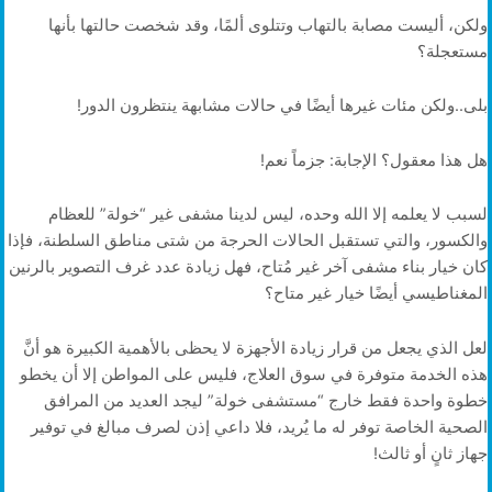
ولكن، أليست مصابة بالتهاب وتتلوى ألمًا، وقد شخصت حالتها بأنها
مستعجلة؟
بلى..ولكن مئات غيرها أيضًا في حالات مشابهة ينتظرون الدور!
هل هذا معقول؟ الإجابة: جزماً نعم!
لسبب لا يعلمه إلا الله وحده، ليس لدينا مشفى غير “خولة” للعظام
والكسور، والتي تستقبل الحالات الحرجة من شتى مناطق السلطنة، فإذا
كان خيار بناء مشفى آخر غير مُتاح، فهل زيادة عدد غرف التصوير بالرنين
المغناطيسي أيضًا خيار غير متاح؟
لعل الذي يجعل من قرار زيادة الأجهزة لا يحظى بالأهمية الكبيرة هو أنَّ
هذه الخدمة متوفرة في سوق العلاج، فليس على المواطن إلا أن يخطو
خطوة واحدة فقط خارج “مستشفى خولة” ليجد العديد من المرافق
الصحية الخاصة توفر له ما يُريد، فلا داعي إذن لصرف مبالغ في توفير
جهاز ثانٍ أو ثالث!