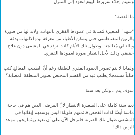
وسيتم إخلاء سريرها اليوم لتعود إلى المنزل.
ما القصة؟
“شهد” الصغيرة مُصابة في عمودها الفقري بالتهاب، ولابد لها من صورة
بالرنين المغناطسي حتى يتمكن الأطباء من معرفة نوع الالتهاب بدقة
وبالتالي مُعالجته. وطوال تلك الأيام كانت ترقد في المشفى دون علاج
حقيقي وذلك لأجل انتظار صورة لعمودها الفقري.
ولماذا لا يتم تصوير العمود الفقري للطفلة رغم أنَّ الطبيب المعالج كتب
طلباً مستعجلا يطلب فيه من القسم المختص تصوير المنطقة المصابة؟
سوف يتم .. ولكن بعد سنة!
نعم سنة كاملة على الصغيرة الانتظار لأنَّ المرضى الذين هم في حاجة
ماسة أيضًا لذات الفحص قائمتهم طويلة! ليس بوسعهم إبقائها في
المشفى طوال تلك الفترة، فلترحل الآن على أن تعود ريثما يحين موعد
الرنين ذاك!