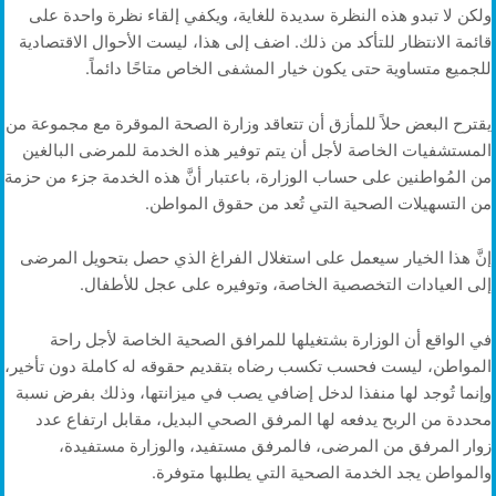
ولكن لا تبدو هذه النظرة سديدة للغاية، ويكفي إلقاء نظرة واحدة على
قائمة الانتظار للتأكد من ذلك. اضف إلى هذا، ليست الأحوال الاقتصادية
للجميع متساوية حتى يكون خيار المشفى الخاص متاحًا دائماً.
يقترح البعض حلاً للمأزق أن تتعاقد وزارة الصحة الموقرة مع مجموعة من
المستشفيات الخاصة لأجل أن يتم توفير هذه الخدمة للمرضى البالغين
من المُواطنين على حساب الوزارة، باعتبار أنَّ هذه الخدمة جزء من حزمة
من التسهيلات الصحية التي تُعد من حقوق المواطن.
إنَّ هذا الخيار سيعمل على استغلال الفراغ الذي حصل بتحويل المرضى
إلى العيادات التخصصية الخاصة، وتوفيره على عجل للأطفال.
في الواقع أن الوزارة بشتغيلها للمرافق الصحية الخاصة لأجل راحة
المواطن، ليست فحسب تكسب رضاه بتقديم حقوقه له كاملة دون تأخير،
وإنما تُوجد لها منفذا لدخل إضافي يصب في ميزانتها، وذلك بفرض نسبة
محددة من الربح يدفعه لها المرفق الصحي البديل، مقابل ارتفاع عدد
زوار المرفق من المرضى، فالمرفق مستفيد، والوزارة مستفيدة،
والمواطن يجد الخدمة الصحية التي يطلبها متوفرة.