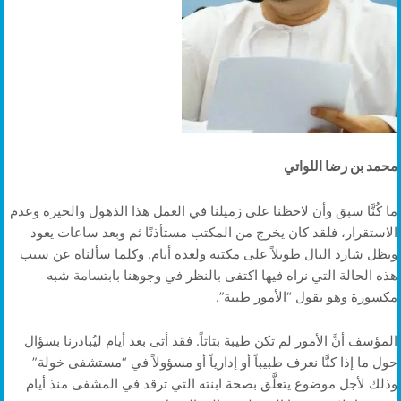
محمد بن رضا اللواتي
ما كُنَّا سبق وأن لاحظنا على زميلنا في العمل هذا الذهول والحيرة وعدم
الاستقرار، فلقد كان يخرج من المكتب مستأذنًا ثم وبعد ساعات يعود
ويظل شارد البال طويلاً على مكتبه ولعدة أيام. وكلما سألناه عن سبب
هذه الحالة التي نراه فيها اكتفى بالنظر في وجوهنا بابتسامة شبه
مكسورة وهو يقول “الأمور طيبة”.
المؤسف أنَّ الأمور لم تكن طيبة بتاتاً. فقد أتى بعد أيام ليُبادرنا بسؤال
حول ما إذا كنَّا نعرف طبيباً أو إدارياً أو مسؤولاً في “مستشفى خولة”
وذلك لأجل موضوع يتعلَّق بصحة ابنته التي ترقد في المشفى منذ أيام