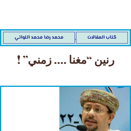
خطي
لى
لمحتوى
كُتاب المقالات
محمد رضا محمد اللواتي
,
رنين “مغنا …. زمني” !