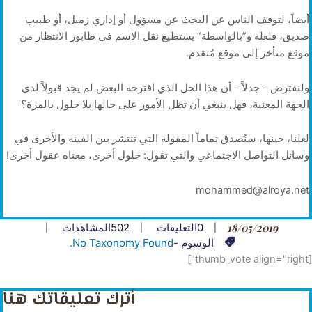
أيضاً، لتوقف الناس عن البحث عن مسؤول أو إداري زميل، أو طبيب
صديق، فلعله و”بالواسطة” يستطيع نقل الاسم في طابور الانتظار من
موقع متأخر إلى موقع مُتقدم.
ولنفترض – جدلاً – أن هذا الحل الذي اقترحه البعض لم يجد قبولاً لدى
الجهة المعنية، فهل ينبغي أن تظل الأمور على حالها بلا حلول بالمرة؟
لعلنا، حينها، سنُصدق تماماً المقولة التي تنتشر بين الفينة والأخرى في
وسائل التواصل الاجتماعي والتي تقول: حلول أخرى، معناه عقول أخرى!
mohammed@alroya.net
18/05/2019
0
التعليقات
502
المشاهدات
الوسوم -
No Taxonomy Found.
[thumb_vote align="right"]
أترك تعليقاتك هنا