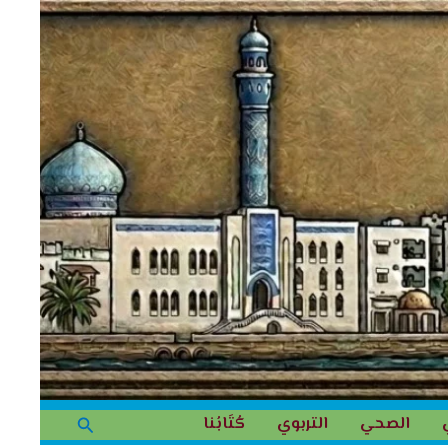
البحث
الصحي
التربوي
كُتَابُنا