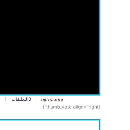
09/10/2019
0
التعليقات
6
[thumb_vote align="right"]