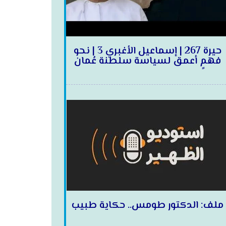
حيرة 267 | إسماعيل الأغبري 3 | نحو
فهمٍ أعمق لسياسة سلطنة عُمان
ملف: الدكتور طومس.. حكاية طبيب