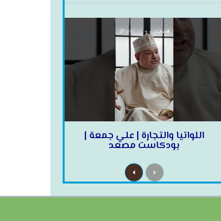
اللواتيا والتجارة | علي جمعة |
بودكاست مصعد
N
P
e
r
x
e
t
v
i
o
u